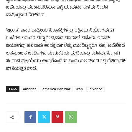
ಸ್ವೀಕರಿಸುತ್ತಾರೆಯೇ ಎಂದು ನಾವು ನೋಡುತ್ತೇವೆ’ ಎಂದು ಹೇಳಿದ ವ್ಯಾನ್ಸ್,
ಚರ್ಚೆಯನ್ನು ಮುಂದುವರಿಸುವ ಬಗ್ಗೆ ಯಾವುದೇ ಸುಳಿವು ನೀಡದೆ
ವಾಷಿಂಗ್ಟನ್‌ಗೆ ತೆರಳಿದರು.
‘ಇರಾನ್ ಜನರ ರಾಷ್ಟ್ರೀಯ ಹಿತಾಸಕ್ತಿಗಳನ್ನು ರಕ್ಷಿಸಲು ನಿಯೋಗವು 21
ಗಂಟೆಗಳ ನಿರಂತರ ಮತ್ತು ತೀವ್ರವಾದ ಮಾತುಕತೆ ನಡೆಸಿತು. ಇರಾನ್
ನಿಯೋಗವು ಹಲವಾರು ಉಪಕ್ರಮಗಳನ್ನು ಮುಂದಿಟ್ಟಿದ್ದರೂ ಸಹ, ಅಮೆರಿಕದ
ಅಸಮಂಜಸ ಬೇಡಿಕೆಗಳು ಮಾತುಕತೆಯ ಪ್ರಗತಿಯನ್ನು ತಡೆದವು. ಹೀಗಾಗಿ
ಸಂಧಾನ ಪ್ರಕ್ರಿಯೆಯು ಅಂತ್ಯಗೊಂಡಿತು’ ಎಂದು ಐಆರ್‌ಐಬಿ ತನ್ನ ಟೆಲಿಗ್ರಾಮ್
ಖಾತೆಯಲ್ಲಿ ತಿಳಿಸಿದೆ.
TAGS
america
america iran war
iran
jd vence