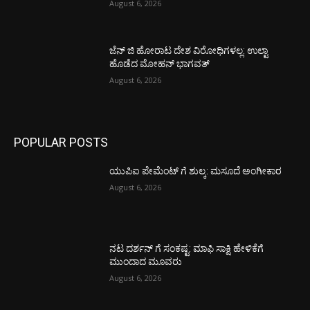
August 6, 2026
ಜೆನ್ ಜಿ ಹೋರಾಟ ದೇಶ ವಿರೋಧಿಗಳಲ್ಲ: ಉಲ್ಟಾ
ಹೊಡೆದ ಮೋಹನ್ ಭಾಗವತ್
August 6, 2026
POPULAR POSTS
ಯುಪಿಐ ಪೇಮೆಂಟ್ ಗೆ ಶುಲ್ಕ: ಮಸೂದೆ ಅಂಗೀಕಾರ
August 6, 2026
ನಟ ದರ್ಶನ್ ಗೆ ಸಂಕಷ್ಟ: ಮಾಫಿ ಸಾಕ್ಷಿ ಹೇಳಿಕೆಗೆ
ಮುಂದಾದ ಮೂವರು
August 6, 2026