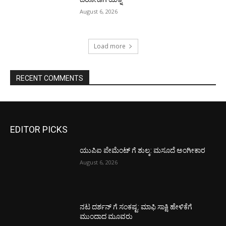
August 6, 2026
Load more
RECENT COMMENTS
EDITOR PICKS
ಯುಪಿಐ ಪೇಮೆಂಟ್ ಗೆ ಶುಲ್ಕ: ಮಸೂದೆ ಅಂಗೀಕಾರ
August 6, 2026
ನಟ ದರ್ಶನ್ ಗೆ ಸಂಕಷ್ಟ: ಮಾಫಿ ಸಾಕ್ಷಿ ಹೇಳಿಕೆಗೆ
ಮುಂದಾದ ಮೂವರು