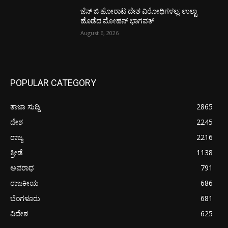
ಜೆನ್ ಜಿ ಹೋರಾಟ ದೇಶ ವಿರೋಧಿಗಳಲ್ಲ: ಉಲ್ಟಾ
ಹೊಡೆದ ಮೋಹನ್ ಭಾಗವತ್
August 6, 2026
POPULAR CATEGORY
ತಾಜಾ ಸುದ್ದಿ
2865
ದೇಶ
2245
ರಾಜ್ಯ
2216
ಕ್ರೀಡೆ
1138
ಅಪರಾಧ
791
ರಾಜಕೀಯ
686
ಬೆಂಗಳೂರು
681
ವಿದೇಶ
625