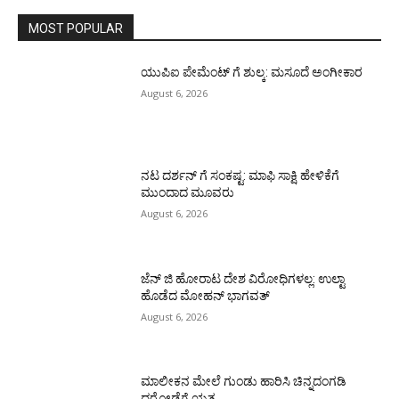
MOST POPULAR
ಯುಪಿಐ ಪೇಮೆಂಟ್ ಗೆ ಶುಲ್ಕ: ಮಸೂದೆ ಅಂಗೀಕಾರ
August 6, 2026
ನಟ ದರ್ಶನ್ ಗೆ ಸಂಕಷ್ಟ: ಮಾಫಿ ಸಾಕ್ಷಿ ಹೇಳಿಕೆಗೆ
ಮುಂದಾದ ಮೂವರು
August 6, 2026
ಜೆನ್ ಜಿ ಹೋರಾಟ ದೇಶ ವಿರೋಧಿಗಳಲ್ಲ: ಉಲ್ಟಾ
ಹೊಡೆದ ಮೋಹನ್ ಭಾಗವತ್
August 6, 2026
ಮಾಲೀಕನ ಮೇಲೆ ಗುಂಡು ಹಾರಿಸಿ ಚಿನ್ನದಂಗಡಿ
ದರೋಡೆಗೆ ಯತ್ನ