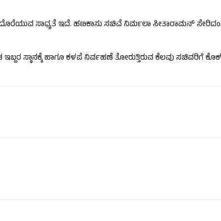
ಿ ದೊರೆಯುವ ಸಾಧ್ಯತೆ ಇದೆ. ಹಣಕಾಸು ಸಚಿವೆ ನಿರ್ಮಲಾ ಸೀತಾರಾಮನ್ ಸೇರಿದಂ
ಂಡ ಇಬ್ಬರ ಸ್ಥಾನಕ್ಕೆ ಹಾಗೂ ಕಳಪೆ ನಿರ್ವಹಣೆ ತೋರುತ್ತಿರುವ ಕೆಲವು ಸಚಿವರಿಗೆ ಕ