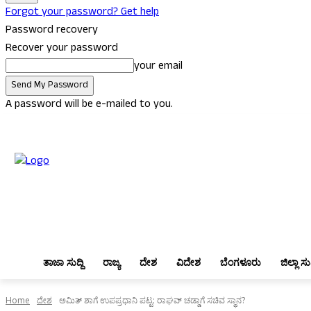
Forgot your password? Get help
Password recovery
Recover your password
your email
A password will be e-mailed to you.
Thursday, August 6, 2026
Sign in / Join
ತಾಜಾ ಸುದ್ದಿ
ರಾಜ್ಯ
ದೇಶ
ವಿದ
ತಾಜಾ ಸುದ್ದಿ
ರಾಜ್ಯ
ದೇಶ
ವಿದೇಶ
ಬೆಂಗಳೂರು
ಜಿಲ್ಲಾ ಸುದ
Home
ದೇಶ
ಅಮಿತ್ ಶಾಗೆ ಉಪಪ್ರಧಾನಿ ಪಟ್ಟ: ರಾಘವ್ ಚಡ್ಡಾಗೆ ಸಚಿವ ಸ್ಥಾನ?