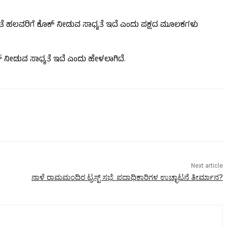
ತೆ ಹಲವರಿಗೆ ಕೊಕ್ ನೀಡುವ ಸಾಧ್ಯತೆ ಇದೆ ಎಂದು ಪಕ್ಷದ ಮೂಲಕಗಳು
ೊಕ್ ನೀಡುವ ಸಾಧ್ಯತೆ ಇದೆ ಎಂದು ಹೇಳಲಾಗಿದೆ.
Next article
ನಾಳೆ ರಾಮಮಂದಿರ ಟ್ರಸ್ಟ್ ಸಭೆ: ಪದಾಧಿಕಾರಿಗಳ ಉಚ್ಛಾಟನೆ ತೀರ್ಮಾನ?