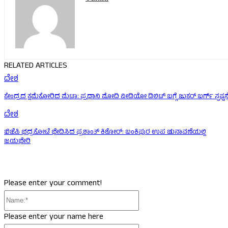
RELATED ARTICLES
ದೇಶ
ಕೇಂದ್ರದ ಕ್ಷಮೆಕೋರಿದ ಮೆಟಾ: ಪ್ರಧಾನಿ ಮೋದಿ ವೀಡಿಯೋ ಡಿಲಿಟ್ ಬಗ್ಗೆ ಜುಕರ್ ಬರ್ಗ್ ಸ್ಪಷ್ಟನ
ದೇಶ
ಬಿಜೆಪಿ ಭದ್ರಕೋಟೆ ಭೇದಿಸಿದ ಪ್ರಶಾಂತ್ ಕಿಶೋರ್: ಬಂಕಿಪುರ ಉಪ ಚುನಾವಣೆಯಲ್ಲಿ
ಜಯಭೇರಿ
Please enter your comment!
Name:*
Please enter your name here