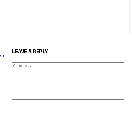
LEAVE A REPLY
ುವು
Com