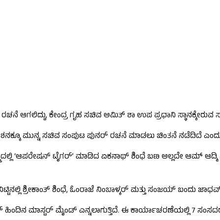
ೆ ಆಗಲಿದ್ದು, ಕೇಂದ್ರ ಗೃಹ ಸಚಿವ ಅಮಿತ್ ಶಾ ಉಪ ಪ್ರಧಾನಿ ಸ್ಥಾನಕ್ಕೇರುವ ಸಾಧ್
ಕ್ಕೂ ಮುನ್ನ ಸಚಿವ ಸಂಪುಟ ಪುನರ್ ರಚನೆ ಮಾಡಲು ಚಿಂತನೆ ನಡೆದಿದೆ ಎಂದು
್ರದಲ್ಲಿ ‘ಆಪರೇಷನ್ ಟೈಗರ್’ ಮಾಡಿದ ಏಕನಾಥ್ ಶಿಂಧೆ ಬಣ ಅಲ್ಲದೇ ಆಮ್ ಆದ್ಮಿ 
 ನಿಟ್ಟಿನಲ್ಲಿ ಶ್ರೀಕಾಂತ್ ಶಿಂಧೆ, ಓಂರಾಜೆ ನಿಂಬಾಳ್ಕರ್ ಮತ್ತು ಸಂಜಯ್ ಬಂದು ಜ
್ ಹಿಂದಿನ ಮಾಸ್ಟರ್ ಮೈಂಡ್ ಎನ್ನಲಾಗುತ್ತಿದೆ. ಈ ಕಾರ್ಯಾಚರಣೆಯಲ್ಲಿ 7 ಸಂಸದರ