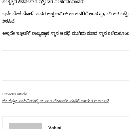
ನೇತೃತ್ವದ ಶಿವಸೇನಾಗೆ ಇತ್ತೀಚಿಗೆ ಸೇರ್ಪಡೆಯಾದರು.
ಇದೇ ವೇಳೆ ಮೋದಿ ಅವರ ಆಪ್ತ ಅಮಿತ್ ಶಾ ಅವರಿಗೆ ಉಪ ಪ್ರಧಾನಿ ಆಗಿ ಬಡ್ತ
ತಿಳಿಸಿವೆ.
ಅಲ್ಲದೇ ಇತ್ತೀಚೆಗೆ ರಾಜ್ಯಸ್ಥಾನ ಸ್ಥಾನ ಅವಧಿ ಮುಗಿದು ಸಚಿವ ಸ್ಥಾನ ಕಳೆದುಕೊ
Share
Previous article
ಜೀ ಕನ್ನಡ ವಾಹಿನಿಯಲ್ಲಿ ಈ ವಾರ ದೇಸಾಯಿ ಮನೆಗೆ ರಾಯರ ಆಗಮನ!
Vahini