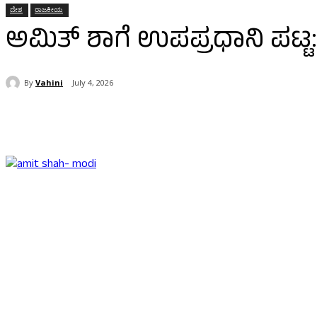
ದೇಶ
ರಾಜಕೀಯ
ಅಮಿತ್ ಶಾಗೆ ಉಪಪ್ರಧಾನಿ ಪಟ್ಟ:
By
Vahini
July 4, 2026
Share