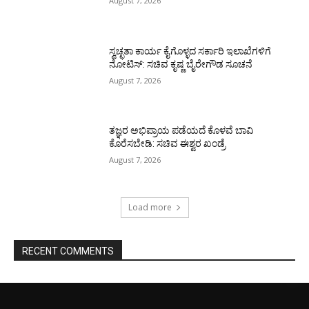
August 7, 2026
ಸ್ವಚ್ಛತಾ ಕಾರ್ಯ ಕೈಗೊಳ್ಳದ ಸರ್ಕಾರಿ ಇಲಾಖೆಗಳಿಗೆ
ನೋಟಿಸ್: ಸಚಿವ ಕೃಷ್ಣ ಬೈರೇಗೌಡ ಸೂಚನೆ
August 7, 2026
ತಜ್ಞರ ಅಭಿಪ್ರಾಯ ಪಡೆಯದೆ ಕೊಳವೆ ಬಾವಿ
ಕೊರೆಸಬೇಡಿ: ಸಚಿವ ಈಶ್ವರ ಖಂಡ್ರೆ
August 7, 2026
Load more
RECENT COMMENTS