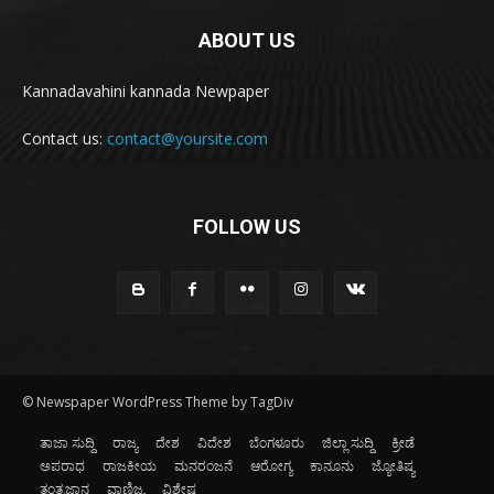
ABOUT US
Kannadavahini kannada Newpaper
Contact us:
contact@yoursite.com
FOLLOW US
© Newspaper WordPress Theme by TagDiv
ತಾಜಾ ಸುದ್ದಿ
ರಾಜ್ಯ
ದೇಶ
ವಿದೇಶ
ಬೆಂಗಳೂರು
ಜಿಲ್ಲಾ ಸುದ್ದಿ
ಕ್ರೀಡೆ
ಅಪರಾಧ
ರಾಜಕೀಯ
ಮನರಂಜನೆ
ಆರೋಗ್ಯ
ಕಾನೂನು
ಜ್ಯೋತಿಷ್ಯ
ತಂತ್ರಜ್ಞಾನ
ವಾಣಿಜ್ಯ
ವಿಶೇಷ