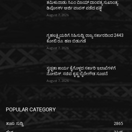
ತಮಿಳುನಾಡು ಸಿಎಂ ವಿಜಯ್‌ ದಾಂಪತ್ಯ ಸುಖಾಂತ್ಯ:
ಡಿವೋರ್ಸ್‌ ಅರ್ಜಿ ವಾಪಸ್‌ ಪಡೆದ ಪತ್ನಿ!
August 7, 2026
ಗೃಹಲಕ್ಷ್ಮಿಯರಿಗೆ ಸಿಹಿಸುದ್ದಿ: ರಾಜ್ಯ ಸರ್ಕಾರದಿಂದ 2443
ಕೋಟಿ ರೂ. ಹಣ ಬಿಡುಗಡೆ
August 7, 2026
ಸ್ವಚ್ಛತಾ ಕಾರ್ಯ ಕೈಗೊಳ್ಳದ ಸರ್ಕಾರಿ ಇಲಾಖೆಗಳಿಗೆ
ನೋಟಿಸ್: ಸಚಿವ ಕೃಷ್ಣ ಬೈರೇಗೌಡ ಸೂಚನೆ
August 7, 2026
POPULAR CATEGORY
ತಾಜಾ ಸುದ್ದಿ
2865