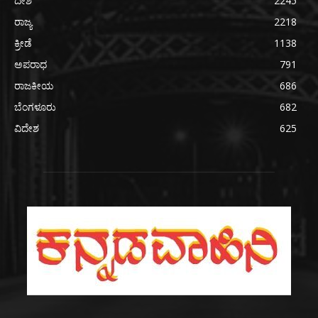
ದೇಶ
2245
ರಾಜ್ಯ
2218
ಕ್ರೀಡೆ
1138
ಅಪರಾಧ
791
ರಾಜಕೀಯ
686
ಬೆಂಗಳೂರು
682
ವಿದೇಶ
625