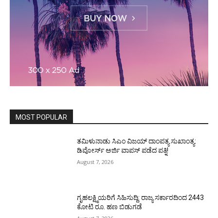
MOST POPULAR
ತಮಿಳುನಾಡು ಸಿಎಂ ವಿಜಯ್‌ ದಾಂಪತ್ಯ ಸುಖಾಂತ್ಯ:
ಡಿವೋರ್ಸ್‌ ಅರ್ಜಿ ವಾಪಸ್‌ ಪಡೆದ ಪತ್ನಿ!
August 7, 2026
ಗೃಹಲಕ್ಷ್ಮಿಯರಿಗೆ ಸಿಹಿಸುದ್ದಿ: ರಾಜ್ಯ ಸರ್ಕಾರದಿಂದ 2443
ಕೋಟಿ ರೂ. ಹಣ ಬಿಡುಗಡೆ