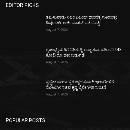
EDITOR PICKS
ತಮಿಳುನಾಡು ಸಿಎಂ ವಿಜಯ್‌ ದಾಂಪತ್ಯ ಸುಖಾಂತ್ಯ:
ಡಿವೋರ್ಸ್‌ ಅರ್ಜಿ ವಾಪಸ್‌ ಪಡೆದ ಪತ್ನಿ!
August 7, 2026
ಗೃಹಲಕ್ಷ್ಮಿಯರಿಗೆ ಸಿಹಿಸುದ್ದಿ: ರಾಜ್ಯ ಸರ್ಕಾರದಿಂದ 2443
ಕೋಟಿ ರೂ. ಹಣ ಬಿಡುಗಡೆ
August 7, 2026
ಸ್ವಚ್ಛತಾ ಕಾರ್ಯ ಕೈಗೊಳ್ಳದ ಸರ್ಕಾರಿ ಇಲಾಖೆಗಳಿಗೆ
ನೋಟಿಸ್: ಸಚಿವ ಕೃಷ್ಣ ಬೈರೇಗೌಡ ಸೂಚನೆ
August 7, 2026
POPULAR POSTS