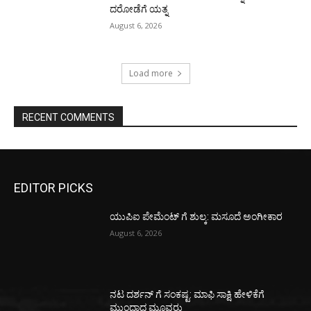
ದರೋಡೆಗೆ ಯತ್ನ
August 6, 2026
Load more
RECENT COMMENTS
EDITOR PICKS
ಯುಪಿಐ ಪೇಮೆಂಟ್ ಗೆ ಶುಲ್ಕ: ಮಸೂದೆ ಅಂಗೀಕಾರ
August 6, 2026
ನಟ ದರ್ಶನ್ ಗೆ ಸಂಕಷ್ಟ: ಮಾಫಿ ಸಾಕ್ಷಿ ಹೇಳಿಕೆಗೆ
ಮುಂದಾದ ಮೂವರು