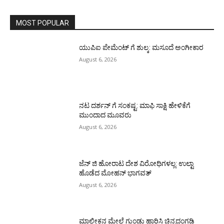
MOST POPULAR
ಯುಪಿಐ ಪೇಮೆಂಟ್ ಗೆ ಶುಲ್ಕ: ಮಸೂದೆ ಅಂಗೀಕಾರ
August 6, 2026
ನಟ ದರ್ಶನ್ ಗೆ ಸಂಕಷ್ಟ: ಮಾಫಿ ಸಾಕ್ಷಿ ಹೇಳಿಕೆಗೆ
ಮುಂದಾದ ಮೂವರು
August 6, 2026
ಜೆನ್ ಜಿ ಹೋರಾಟ ದೇಶ ವಿರೋಧಿಗಳಲ್ಲ: ಉಲ್ಟಾ
ಹೊಡೆದ ಮೋಹನ್ ಭಾಗವತ್
August 6, 2026
ಮಾಲೀಕನ ಮೇಲೆ ಗುಂಡು ಹಾರಿಸಿ ಚಿನ್ನದಂಗಡಿ