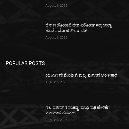
August 6, 2026
ಜೆನ್ ಜಿ ಹೋರಾಟ ದೇಶ ವಿರೋಧಿಗಳಲ್ಲ: ಉಲ್ಟಾ
ಹೊಡೆದ ಮೋಹನ್ ಭಾಗವತ್
August 6, 2026
POPULAR POSTS
ಯುಪಿಐ ಪೇಮೆಂಟ್ ಗೆ ಶುಲ್ಕ: ಮಸೂದೆ ಅಂಗೀಕಾರ
August 6, 2026
ನಟ ದರ್ಶನ್ ಗೆ ಸಂಕಷ್ಟ: ಮಾಫಿ ಸಾಕ್ಷಿ ಹೇಳಿಕೆಗೆ
ಮುಂದಾದ ಮೂವರು
August 6, 2026