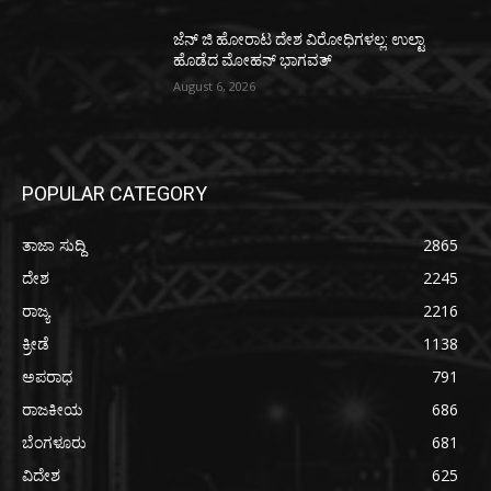
ಜೆನ್ ಜಿ ಹೋರಾಟ ದೇಶ ವಿರೋಧಿಗಳಲ್ಲ: ಉಲ್ಟಾ
ಹೊಡೆದ ಮೋಹನ್ ಭಾಗವತ್
August 6, 2026
POPULAR CATEGORY
ತಾಜಾ ಸುದ್ದಿ
2865
ದೇಶ
2245
ರಾಜ್ಯ
2216
ಕ್ರೀಡೆ
1138
ಅಪರಾಧ
791
ರಾಜಕೀಯ
686
ಬೆಂಗಳೂರು
681
ವಿದೇಶ
625