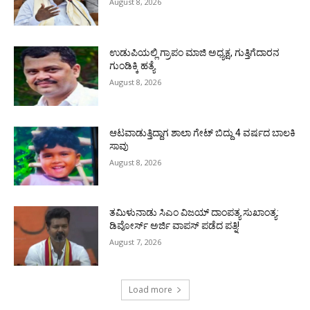
August 8, 2026
ಉಡುಪಿಯಲ್ಲಿ ಗ್ರಾಪಂ ಮಾಜಿ ಅಧ್ಯಕ್ಷ, ಗುತ್ತಿಗೆದಾರನ
ಗುಂಡಿಕ್ಕಿ ಹತ್ಯೆ
August 8, 2026
ಆಟವಾಡುತ್ತಿದ್ದಾಗ ಶಾಲಾ ಗೇಟ್‌ ಬಿದ್ದು 4 ವರ್ಷದ ಬಾಲಕಿ
ಸಾವು
August 8, 2026
ತಮಿಳುನಾಡು ಸಿಎಂ ವಿಜಯ್‌ ದಾಂಪತ್ಯ ಸುಖಾಂತ್ಯ:
ಡಿವೋರ್ಸ್‌ ಅರ್ಜಿ ವಾಪಸ್‌ ಪಡೆದ ಪತ್ನಿ!
August 7, 2026
Load more