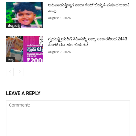
ಆಟವಾಡುತ್ತಿದ್ದಾಗ ಶಾಲಾ ಗೇಟ್‌ ಬಿದ್ದು 4 ವರ್ಷದ ಬಾಲಕಿ
ಸಾವು
August 8, 2026
ಜಿಲ್ಲಾ ಸುದ್ದಿ
ಗೃಹಲಕ್ಷ್ಮಿಯರಿಗೆ ಸಿಹಿಸುದ್ದಿ: ರಾಜ್ಯ ಸರ್ಕಾರದಿಂದ 2443
ಕೋಟಿ ರೂ. ಹಣ ಬಿಡುಗಡೆ
August 7, 2026
ರಾಜ್ಯ
LEAVE A REPLY