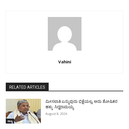
Vahini
RELATED ARTICLES
ಮೀಸಲಾತಿ ಎನ್ನುವುದು ಭಿಕ್ಷೆಯಲ್ಲ, ಅದು ಶೋಷಿತರ
ಹಕ್ಕು: ಸಿದ್ದರಾಮಯ್ಯ
August 8, 2026
ರಾಜ್ಯ