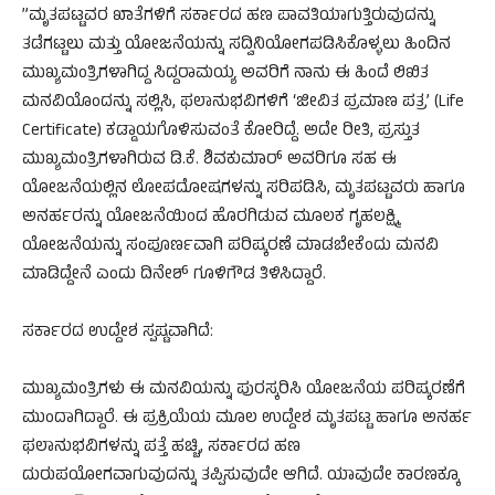
​”ಮೃತಪಟ್ಟವರ ಖಾತೆಗಳಿಗೆ ಸರ್ಕಾರದ ಹಣ ಪಾವತಿಯಾಗುತ್ತಿರುವುದನ್ನು
ತಡೆಗಟ್ಟಲು ಮತ್ತು ಯೋಜನೆಯನ್ನು ಸದ್ವಿನಿಯೋಗಪಡಿಸಿಕೊಳ್ಳಲು ಹಿಂದಿನ
ಮುಖ್ಯಮಂತ್ರಿಗಳಾಗಿದ್ದ ಸಿದ್ದರಾಮಯ್ಯ ಅವರಿಗೆ ನಾನು ಈ ಹಿಂದೆ ಲಿಖಿತ
ಮನವಿಯೊಂದನ್ನು ಸಲ್ಲಿಸಿ, ಫಲಾನುಭವಿಗಳಿಗೆ ‘ಜೀವಿತ ಪ್ರಮಾಣ ಪತ್ರ’ (Life
Certificate) ಕಡ್ಡಾಯಗೊಳಿಸುವಂತೆ ಕೋರಿದ್ದೆ. ಅದೇ ರೀತಿ, ಪ್ರಸ್ತುತ
ಮುಖ್ಯಮಂತ್ರಿಗಳಾಗಿರುವ ಡಿ.ಕೆ. ಶಿವಕುಮಾರ್ ಅವರಿಗೂ ಸಹ ಈ
ಯೋಜನೆಯಲ್ಲಿನ ಲೋಪದೋಷಗಳನ್ನು ಸರಿಪಡಿಸಿ, ಮೃತಪಟ್ಟವರು ಹಾಗೂ
ಅನರ್ಹರನ್ನು ಯೋಜನೆಯಿಂದ ಹೊರಗಿಡುವ ಮೂಲಕ ಗೃಹಲಕ್ಷ್ಮಿ
ಯೋಜನೆಯನ್ನು ಸಂಪೂರ್ಣವಾಗಿ ಪರಿಷ್ಕರಣೆ ಮಾಡಬೇಕೆಂದು ಮನವಿ
ಮಾಡಿದ್ದೇನೆ ಎಂದು ದಿನೇಶ್ ಗೂಳಿಗೌಡ ತಿಳಿಸಿದ್ದಾರೆ.
​ಸರ್ಕಾರದ ಉದ್ದೇಶ ಸ್ಪಷ್ಟವಾಗಿದೆ:
​ಮುಖ್ಯಮಂತ್ರಿಗಳು ಈ ಮನವಿಯನ್ನು ಪುರಸ್ಕರಿಸಿ ಯೋಜನೆಯ ಪರಿಷ್ಕರಣೆಗೆ
ಮುಂದಾಗಿದ್ದಾರೆ. ಈ ಪ್ರಕ್ರಿಯೆಯ ಮೂಲ ಉದ್ದೇಶ ಮೃತಪಟ್ಟ ಹಾಗೂ ಅನರ್ಹ
ಫಲಾನುಭವಿಗಳನ್ನು ಪತ್ತೆ ಹಚ್ಚಿ, ಸರ್ಕಾರದ ಹಣ
ದುರುಪಯೋಗವಾಗುವುದನ್ನು ತಪ್ಪಿಸುವುದೇ ಆಗಿದೆ. ​ಯಾವುದೇ ಕಾರಣಕ್ಕೂ