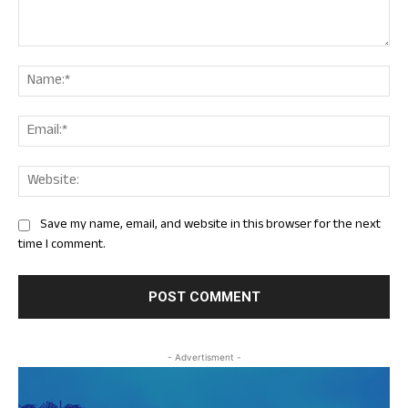
Comment:
Nam
Ema
Web
Save my name, email, and website in this browser for the next
time I comment.
- Advertisment -