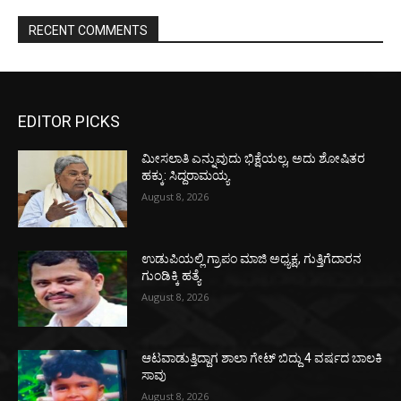
RECENT COMMENTS
EDITOR PICKS
ಮೀಸಲಾತಿ ಎನ್ನುವುದು ಭಿಕ್ಷೆಯಲ್ಲ, ಅದು ಶೋಷಿತರ
ಹಕ್ಕು: ಸಿದ್ದರಾಮಯ್ಯ
August 8, 2026
ಉಡುಪಿಯಲ್ಲಿ ಗ್ರಾಪಂ ಮಾಜಿ ಅಧ್ಯಕ್ಷ, ಗುತ್ತಿಗೆದಾರನ
ಗುಂಡಿಕ್ಕಿ ಹತ್ಯೆ
August 8, 2026
ಆಟವಾಡುತ್ತಿದ್ದಾಗ ಶಾಲಾ ಗೇಟ್‌ ಬಿದ್ದು 4 ವರ್ಷದ ಬಾಲಕಿ
ಸಾವು
August 8, 2026