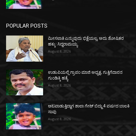
POPULAR POSTS
ಮೀಸಲಾತಿ ಎನ್ನುವುದು ಭಿಕ್ಷೆಯಲ್ಲ, ಅದು ಶೋಷಿತರ
ಹಕ್ಕು: ಸಿದ್ದರಾಮಯ್ಯ
August 8, 2026
ಉಡುಪಿಯಲ್ಲಿ ಗ್ರಾಪಂ ಮಾಜಿ ಅಧ್ಯಕ್ಷ, ಗುತ್ತಿಗೆದಾರನ
ಗುಂಡಿಕ್ಕಿ ಹತ್ಯೆ
August 8, 2026
ಆಟವಾಡುತ್ತಿದ್ದಾಗ ಶಾಲಾ ಗೇಟ್‌ ಬಿದ್ದು 4 ವರ್ಷದ ಬಾಲಕಿ
ಸಾವು
August 8, 2026