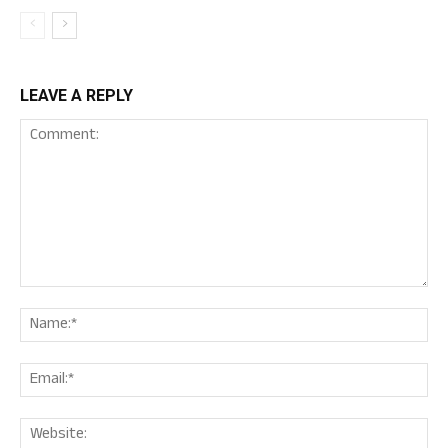
LEAVE A REPLY
Comment:
Nam
Ema
Web