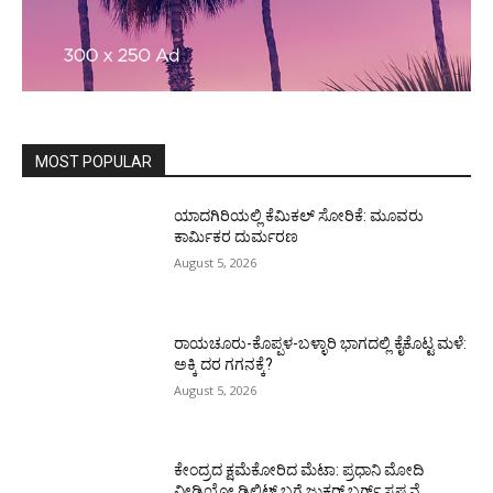
MOST POPULAR
ಯಾದಗಿರಿಯಲ್ಲಿ ಕೆಮಿಕಲ್ ಸೋರಿಕೆ: ಮೂವರು
ಕಾರ್ಮಿಕರ ದುರ್ಮರಣ
August 5, 2026
ರಾಯಚೂರು-ಕೊಪ್ಪಳ-ಬಳ್ಳಾರಿ ಭಾಗದಲ್ಲಿ ಕೈಕೊಟ್ಟ ಮಳೆ:
ಅಕ್ಕಿ ದರ ಗಗನಕ್ಕೆ?
August 5, 2026
ಕೇಂದ್ರದ ಕ್ಷಮೆಕೋರಿದ ಮೆಟಾ: ಪ್ರಧಾನಿ ಮೋದಿ
ವೀಡಿಯೋ ಡಿಲಿಟ್ ಬಗ್ಗೆ ಜುಕರ್ ಬರ್ಗ್ ಸ್ಪಷ್ಟನೆ