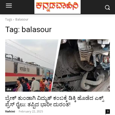
Tags
Balasour
Tag:
balasour
ದೇಶ
ಬ್ರೇಕ್ ತುಂಡಾಗಿ ವಿದ್ಯುತ್ ಕಂಬಕ್ಕೆ ಡಿಕ್ಕಿ ಹೊಡೆದ ಎಕ್ಸ್
ಪ್ರೆಸ್ ರೈಲು: ತಪ್ಪಿದ ಭಾರೀ ದುರಂತ!
Vahini
-
February 22, 2025
0