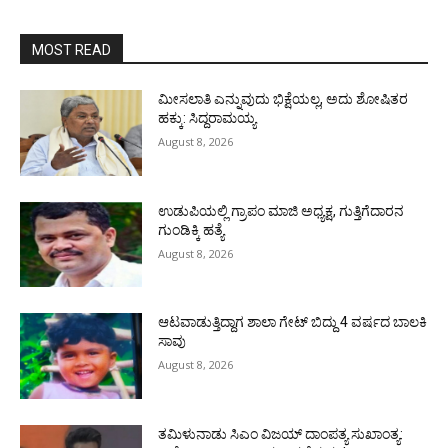
MOST READ
ಮೀಸಲಾತಿ ಎನ್ನುವುದು ಭಿಕ್ಷೆಯಲ್ಲ, ಅದು ಶೋಷಿತರ
ಹಕ್ಕು: ಸಿದ್ದರಾಮಯ್ಯ
August 8, 2026
ಉಡುಪಿಯಲ್ಲಿ ಗ್ರಾಪಂ ಮಾಜಿ ಅಧ್ಯಕ್ಷ, ಗುತ್ತಿಗೆದಾರನ
ಗುಂಡಿಕ್ಕಿ ಹತ್ಯೆ
August 8, 2026
ಆಟವಾಡುತ್ತಿದ್ದಾಗ ಶಾಲಾ ಗೇಟ್‌ ಬಿದ್ದು 4 ವರ್ಷದ ಬಾಲಕಿ
ಸಾವು
August 8, 2026
ತಮಿಳುನಾಡು ಸಿಎಂ ವಿಜಯ್‌ ದಾಂಪತ್ಯ ಸುಖಾಂತ್ಯ: