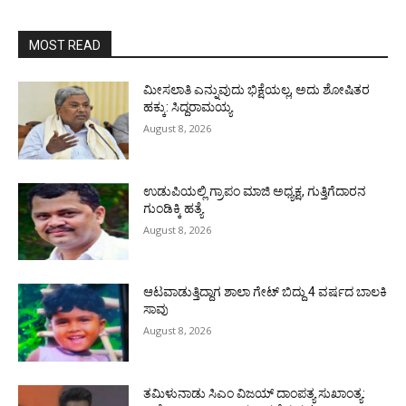
MOST READ
ಮೀಸಲಾತಿ ಎನ್ನುವುದು ಭಿಕ್ಷೆಯಲ್ಲ, ಅದು ಶೋಷಿತರ
ಹಕ್ಕು: ಸಿದ್ದರಾಮಯ್ಯ
August 8, 2026
ಉಡುಪಿಯಲ್ಲಿ ಗ್ರಾಪಂ ಮಾಜಿ ಅಧ್ಯಕ್ಷ, ಗುತ್ತಿಗೆದಾರನ
ಗುಂಡಿಕ್ಕಿ ಹತ್ಯೆ
August 8, 2026
ಆಟವಾಡುತ್ತಿದ್ದಾಗ ಶಾಲಾ ಗೇಟ್‌ ಬಿದ್ದು 4 ವರ್ಷದ ಬಾಲಕಿ
ಸಾವು
August 8, 2026
ತಮಿಳುನಾಡು ಸಿಎಂ ವಿಜಯ್‌ ದಾಂಪತ್ಯ ಸುಖಾಂತ್ಯ: