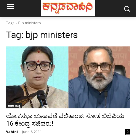
Tags
Bjp ministers
Tag:
bjp ministers
ತಾಜಾ ಸುದ್ದಿ
ಲೋಕಸಭಾ ಚುನಾವಣೆ ಫಲಿತಾಂಶ: ಸೋತ ಬಿಜೆಪಿಯ
16 ಕೇಂದ್ರ ಸಚಿವರು!
Vahini
-
June 5, 2024
0