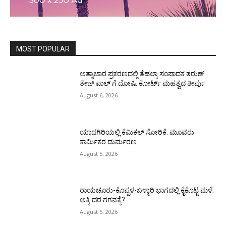
MOST POPULAR
ಅತ್ಯಾಚಾರ ಪ್ರಕರಣದಲ್ಲಿ ತೆಹಲ್ಕಾ ಸಂಪಾದಕ ತರುಣ್‌
ತೇಜ್‌ ಪಾಲ್‌ ಗೆ ದೋಷಿ: ಕೋರ್ಟ್‌ ಮಹತ್ವದ ತೀರ್ಪು
August 6, 2026
ಯಾದಗಿರಿಯಲ್ಲಿ ಕೆಮಿಕಲ್ ಸೋರಿಕೆ: ಮೂವರು
ಕಾರ್ಮಿಕರ ದುರ್ಮರಣ
August 5, 2026
ರಾಯಚೂರು-ಕೊಪ್ಪಳ-ಬಳ್ಳಾರಿ ಭಾಗದಲ್ಲಿ ಕೈಕೊಟ್ಟ ಮಳೆ:
ಅಕ್ಕಿ ದರ ಗಗನಕ್ಕೆ?
August 5, 2026