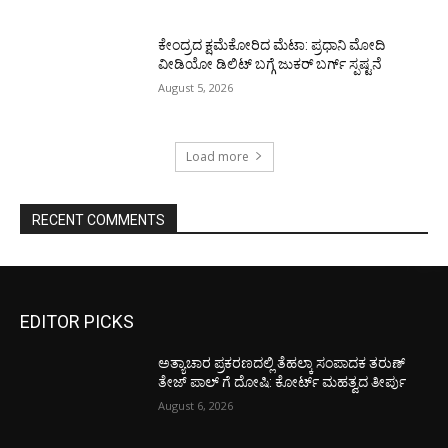
ಕೇಂದ್ರದ ಕ್ಷಮೆಕೋರಿದ ಮೆಟಾ: ಪ್ರಧಾನಿ ಮೋದಿ
ವೀಡಿಯೋ ಡಿಲಿಟ್ ಬಗ್ಗೆ ಜುಕರ್ ಬರ್ಗ್ ಸ್ಪಷ್ಟನೆ
August 5, 2026
Load more
RECENT COMMENTS
EDITOR PICKS
ಅತ್ಯಾಚಾರ ಪ್ರಕರಣದಲ್ಲಿ ತೆಹಲ್ಕಾ ಸಂಪಾದಕ ತರುಣ್‌
ತೇಜ್‌ ಪಾಲ್‌ ಗೆ ದೋಷಿ: ಕೋರ್ಟ್‌ ಮಹತ್ವದ ತೀರ್ಪು
August 6, 2026