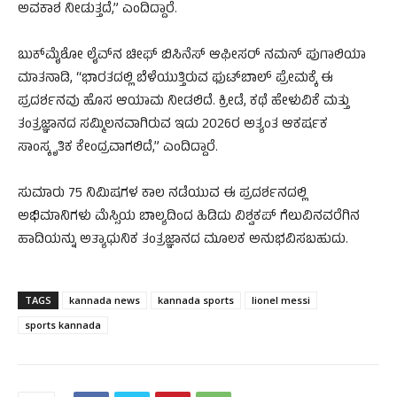
ಅವಕಾಶ ನೀಡುತ್ತದೆ,” ಎಂದಿದ್ದಾರೆ.
ಬುಕ್‌ಮೈಶೋ ಲೈವ್‌ನ ಚೀಫ್ ಬಿಸಿನೆಸ್ ಆಫೀಸರ್ ನಮನ್ ಪುಗಾಲಿಯಾ
ಮಾತನಾಡಿ, “ಭಾರತದಲ್ಲಿ ಬೆಳೆಯುತ್ತಿರುವ ಫುಟ್‌ಬಾಲ್ ಪ್ರೇಮಕ್ಕೆ ಈ
ಪ್ರದರ್ಶನವು ಹೊಸ ಆಯಾಮ ನೀಡಲಿದೆ. ಕ್ರೀಡೆ, ಕಥೆ ಹೇಳುವಿಕೆ ಮತ್ತು
ತಂತ್ರಜ್ಞಾನದ ಸಮ್ಮಿಲನವಾಗಿರುವ ಇದು 2026ರ ಅತ್ಯಂತ ಆಕರ್ಷಕ
ಸಾಂಸ್ಕೃತಿಕ ಕೇಂದ್ರವಾಗಲಿದೆ,” ಎಂದಿದ್ದಾರೆ.
ಸುಮಾರು 75 ನಿಮಿಷಗಳ ಕಾಲ ನಡೆಯುವ ಈ ಪ್ರದರ್ಶನದಲ್ಲಿ
ಅಭಿಮಾನಿಗಳು ಮೆಸ್ಸಿಯ ಬಾಲ್ಯದಿಂದ ಹಿಡಿದು ವಿಶ್ವಕಪ್ ಗೆಲುವಿನವರೆಗಿನ
ಹಾದಿಯನ್ನು ಅತ್ಯಾಧುನಿಕ ತಂತ್ರಜ್ಞಾನದ ಮೂಲಕ ಅನುಭವಿಸಬಹುದು.
TAGS
kannada news
kannada sports
lionel messi
sports kannada