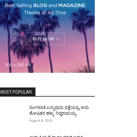
MOST POPULAR
ಮೀಸಲಾತಿ ಎನ್ನುವುದು ಭಿಕ್ಷೆಯಲ್ಲ, ಅದು
ಶೋಷಿತರ ಹಕ್ಕು: ಸಿದ್ದರಾಮಯ್ಯ
August 8, 2026