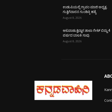
ಉಡುಪಿಯಲ್ಲಿ ಗ್ರಾಪಂ ಮಾಜಿ ಅಧ್ಯಕ್ಷ,
ಗುತ್ತಿಗೆದಾರನ ಗುಂಡಿಕ್ಕಿ ಹತ್ಯೆ
August 8, 2026
ಆಟವಾಡುತ್ತಿದ್ದಾಗ ಶಾಲಾ ಗೇಟ್‌ ಬಿದ್ದು 4
ವರ್ಷದ ಬಾಲಕಿ ಸಾವು
August 8, 2026
AB
Kann
Cont