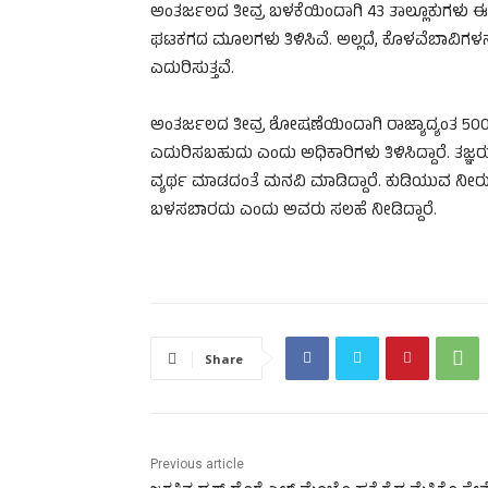
ಅಂತರ್ಜಲದ ತೀವ್ರ ಬಳಕೆಯಿಂದಾಗಿ 43 ತಾಲ್ಲೂಕುಗಳು ಈಗಾಗಲ
ಘಟಕಗದ ಮೂಲಗಳು ತಿಳಿಸಿವೆ. ಅಲ್ಲದೆ, ಕೊಳವೆಬಾವಿಗಳನ್ನ
ಎದುರಿಸುತ್ತವೆ.
ಅಂತರ್ಜಲದ ತೀವ್ರ ಶೋಷಣೆಯಿಂದಾಗಿ ರಾಜ್ಯಾದ್ಯಂತ 500 ಕ್
ಎದುರಿಸಬಹುದು ಎಂದು ಅಧಿಕಾರಿಗಳು ತಿಳಿಸಿದ್ದಾರೆ. ತಜ್
ವ್ಯರ್ಥ ಮಾಡದಂತೆ ಮನವಿ ಮಾಡಿದ್ದಾರೆ. ಕುಡಿಯುವ ನೀರು
ಬಳಸಬಾರದು ಎಂದು ಅವರು ಸಲಹೆ ನೀಡಿದ್ದಾರೆ.
Share
Previous article