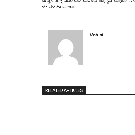
ಜಗತ್ತಿನ ಡ್ರಗ್ಸ್‌ ದೊರೆ ಎಲ್ ಮೆಂಚೊ ಹತ್ಯೆಗೈದ ಮೆಕ್ಸಿಕೊ ಸೇನೆ
ಹಲವೆಡೆ ಹಿಂಸಾಚಾರ
Vahini
RELATED ARTICLES