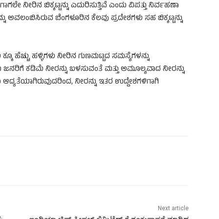
ೇ ನೀರಿನ ಬಿಕ್ಕಟ್ಟನ್ನು ಎದುರಿಸುತ್ತಿವೆ ಎಂದು ವಿಪತ್ತು ನಿರ್ವಹಣಾ
ು ಅವಲಂಬಿಸಿರುವ ಬೆಂಗಳೂರಿನ ಕೆಲವು ಪ್ರದೇಶಗಳು ಸಹ ಬಿಕ್ಕಟ್ಟನ್ನು
ಕೂ ಹೆಚ್ಚು ಹಳ್ಳಿಗಳು ನೀರಿನ ಗುಣಮಟ್ಟದ ಸಮಸ್ಯೆಗಳನ್ನು
ಞರು ಜನರಿಗೆ ಕಡಿಮೆ ನೀರನ್ನು ಬಳಸುವಂತೆ ಮತ್ತು ಅಮೂಲ್ಯವಾದ ನೀರನ್ನು
 ಆದ್ಯತೆಯಾಗಿರುವುದರಿಂದ, ನೀರನ್ನು ಇತರ ಉದ್ದೇಶಗಳಿಗಾಗಿ
Next article