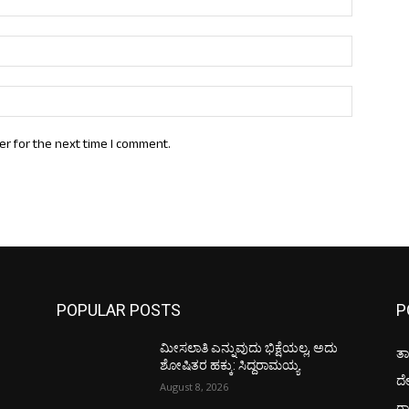
Email:*
Website:
er for the next time I comment.
POPULAR POSTS
P
ಮೀಸಲಾತಿ ಎನ್ನುವುದು ಭಿಕ್ಷೆಯಲ್ಲ, ಅದು
ತಾ
ಶೋಷಿತರ ಹಕ್ಕು: ಸಿದ್ದರಾಮಯ್ಯ
ದ
August 8, 2026
ರಾ