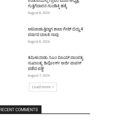
ಉಡುಪಿಯಲ್ಲಿ ಗ್ರಾಪಂ ಮಾಜಿ ಅಧ್ಯಕ್ಷ,
ಗುತ್ತಿಗೆದಾರನ ಗುಂಡಿಕ್ಕಿ ಹತ್ಯೆ
August 8, 2026
ಆಟವಾಡುತ್ತಿದ್ದಾಗ ಶಾಲಾ ಗೇಟ್‌ ಬಿದ್ದು 4
ವರ್ಷದ ಬಾಲಕಿ ಸಾವು
August 8, 2026
ತಮಿಳುನಾಡು ಸಿಎಂ ವಿಜಯ್‌ ದಾಂಪತ್ಯ
ಸುಖಾಂತ್ಯ: ಡಿವೋರ್ಸ್‌ ಅರ್ಜಿ ವಾಪಸ್‌
ಪಡೆದ ಪತ್ನಿ!
August 7, 2026
Load more
RECENT COMMENTS