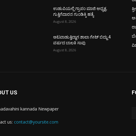
ಕ್ರ
ಉಡುಪಿಯಲ್ಲಿ ಗ್ರಾಪಂ ಮಾಜಿ ಅಧ್ಯಕ್ಷ,
ಗುತ್ತಿಗೆದಾರನ ಗುಂಡಿಕ್ಕಿ ಹತ್ಯೆ
ಅ
August 8, 2026
ರ
ಬ
ಆಟವಾಡುತ್ತಿದ್ದಾಗ ಶಾಲಾ ಗೇಟ್‌ ಬಿದ್ದು 4
ವರ್ಷದ ಬಾಲಕಿ ಸಾವು
ವಿ
August 8, 2026
OUT US
F
adavahini kannada Newpaper
act us:
contact@yoursite.com