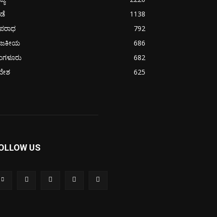
ೀಡೆ
1138
ಪರಾಧ
792
ಾಜಕೀಯ
686
ೆಂಗಳೂರು
682
ದೇಶ
625
OLLOW US