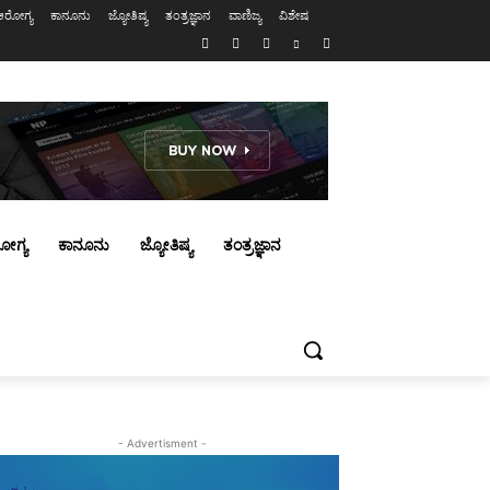
ಆರೋಗ್ಯ
ಕಾನೂನು
ಜ್ಯೋತಿಷ್ಯ
ತಂತ್ರಜ್ಞಾನ
ವಾಣಿಜ್ಯ
ವಿಶೇಷ
ೋಗ್ಯ
ಕಾನೂನು
ಜ್ಯೋತಿಷ್ಯ
ತಂತ್ರಜ್ಞಾನ
- Advertisment -