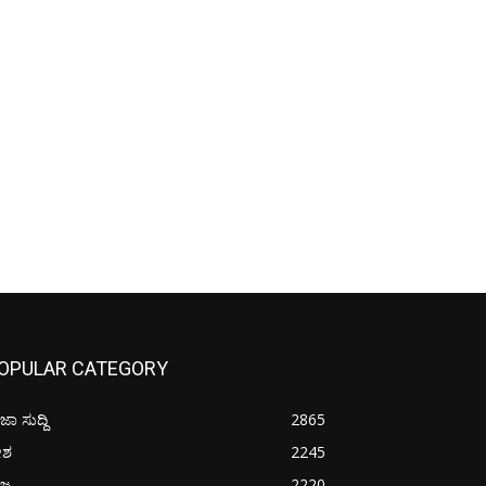
OPULAR CATEGORY
ಜಾ ಸುದ್ದಿ
2865
ೇಶ
2245
ಜ್ಯ
2220