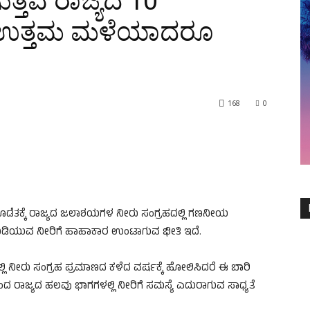
್ತಿವೆ ರಾಜ್ಯದ 10
ಉತ್ತಮ ಮಳೆಯಾದರೂ
168
0
 ಹೊಡೆತಕ್ಕೆ ರಾಜ್ಯದ ಜಲಾಶಯಗಳ ನೀರು ಸಂಗ್ರಹದಲ್ಲಿ ಗಣನೀಯ
್ಲಿ ಕುಡಿಯುವ ನೀರಿಗೆ ಹಾಹಾಕಾರ ಉಂಟಾಗುವ ಭೀತಿ ಇದೆ.
ಲಿ ನೀರು ಸಂಗ್ರಹ ಪ್ರಮಾಣದ ಕಳೆದ ವರ್ಷಕ್ಕೆ ಹೋಲಿಸಿದರೆ ಈ ಬಾರಿ
ಂದ ರಾಜ್ಯದ ಹಲವು ಭಾಗಗಳಲ್ಲಿ ನೀರಿಗೆ ಸಮಸ್ಯೆ ಎದುರಾಗುವ ಸಾಧ್ಯತೆ