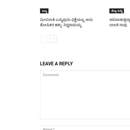
ರಾಜ್ಯ
ಜಿಲ್ಲಾ ಸುದ್ದಿ
ಮೀಸಲಾತಿ ಎನ್ನುವುದು ಭಿಕ್ಷೆಯಲ್ಲ, ಅದು
ಆಟವಾಡುತ್ತಿದ್ದ
ಶೋಷಿತರ ಹಕ್ಕು: ಸಿದ್ದರಾಮಯ್ಯ
ಬಾಲಕಿ ಸಾವು
LEAVE A REPLY
Comment: