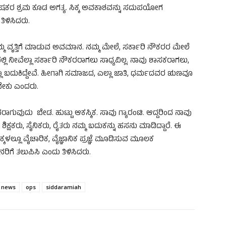
ೇ ಪೋಷಕರ ಶ್ರಮ ಕೂಡ ಅಗತ್ಯ. ಸಿಕ್ಕ ಅವಕಾಶವನ್ನು ಸದುಪಯೋಗ
ತಿಳಿಸಿದರು.
್ಮ ವೃತ್ತಿಗೆ ಮಾಡುವ ಅವಮಾನ. ನಮ್ಮ ಮೇಲೆ, ಸರ್ಕಾರಿ ನೌಕರರ ಮೇಲೆ
ನೀವೆಲ್ಲಾ ಸರ್ಕಾರಿ ನೌಕರರಾಗಲು ಸಾಧ್ಯವಿಲ್ಲ. ನಾವು ಶಾಸಕರಾಗಲು,
ವೆಲ್ಲಾ ಬದುಕಿದ್ದೇವೆ. ಹೀಗಾಗಿ ಸಮಾಜದ, ಎಲ್ಲಾ ಜಾತಿ, ಧರ್ಮದವರ ಋಣವೂ
ಸಬೇಕು ಎಂದರು.
ುವುದು ಬೇಡ. ಹುಟ್ಟು ಆಕಸ್ಮಿಕ. ಸಾವು ಗ್ಯಾರಂಟಿ. ಆದ್ದರಿಂದ ನಾವು
ಕ್ಷಕರು, ಸೈನಿಕರು, ರೈತರು ನಮ್ಮ ಬದುಕನ್ನು ಹಸನು ಮಾಡಿದ್ದಾರೆ. ಈ
್ಲೂ ವೈಚಾರಿಕ, ವೈಜ್ಞಾನಿಕ ಪ್ರಜ್ಞೆ ಮೂಡಿಸುವ ಮೂಲಕ
ಿಗೆ ತಲುಪಿಸಿ ಎಂದು ತಿಳಿಸಿದರು.
 news
ops
siddaramiah