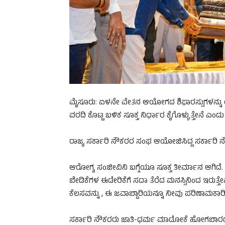
ಮೈಸೂರು: ಏಳನೇ ವೇತನ‌ ಆಯೋಗದ ಶಿಫಾರಸ್ಸುಗಳನ್ನು ಯಥಾ
ವರದಿ ಕೊಟ್ಟ ಬಳಿಕ‌ ಸೂಕ್ತ ನಿರ್ಧಾರ ಕೈಗೊಳ್ಳುತ್ತೇನೆ ಎಂ
ರಾಜ್ಯ ಸರ್ಕಾರಿ ನೌಕರರ ಸಂಘ ಆಯೋಜಿಸಿದ್ದ ಸರ್ಕಾರಿ ನ
ಆರೋಗ್ಯ ಸಂಜೀವಿನಿ ಬಗ್ಗೆಯೂ ಸೂಕ್ತ ತೀರ್ಮಾನ ಆಗಿದೆ. ಸ
ಬೇಡಿಕೆಗಳ ಈಡೇರಿಕೆಗೆ ಸದಾ ತೆರೆದ ಮನಸ್ಸಿನಿಂದ ಇರುತ್
ಕೆಲಸವನ್ನು , ಈ ಜವಾಬ್ದಾರಿಯನ್ನೂ ನೀವು ಪರಿಣಾಮಕಾರ
ಸರ್ಕಾರಿ ನೌಕರರು ಜಾತಿ-ಧರ್ಮ‌ ಮಾಡೋಕೆ ಹೋಗಬಾರದು. ಪ್