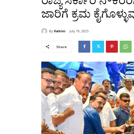
ರಾಜ್ಯ ಸರ್ಕಾರಿ ನೌಕರರಿಗ
ಜಾರಿಗೆ ಕ್ರಮ ಕೈಗೊಳ್ಳ
By
Vahini
July 19, 2025
Share