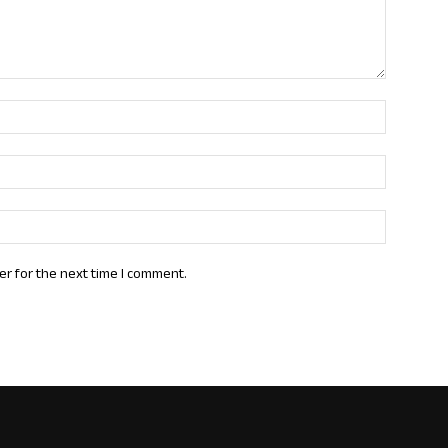
Name:*
Email:*
Website:
er for the next time I comment.