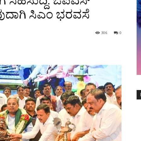
ೆ ಸಿಹಿಸುದ್ದಿ: ಓಪಿಎಸ್
ುವುದಾಗಿ ಸಿಎಂ ಭರವಸೆ
306
0