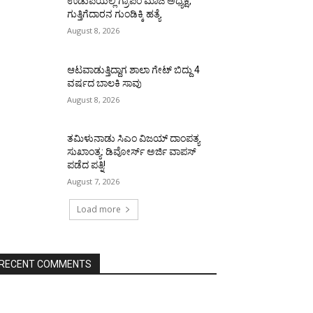
ಉಡುಪಿಯಲ್ಲಿ ಗ್ರಾಪಂ ಮಾಜಿ ಅಧ್ಯಕ್ಷ,
ಗುತ್ತಿಗೆದಾರನ ಗುಂಡಿಕ್ಕಿ ಹತ್ಯೆ
August 8, 2026
ಆಟವಾಡುತ್ತಿದ್ದಾಗ ಶಾಲಾ ಗೇಟ್‌ ಬಿದ್ದು 4
ವರ್ಷದ ಬಾಲಕಿ ಸಾವು
August 8, 2026
ತಮಿಳುನಾಡು ಸಿಎಂ ವಿಜಯ್‌ ದಾಂಪತ್ಯ
ಸುಖಾಂತ್ಯ: ಡಿವೋರ್ಸ್‌ ಅರ್ಜಿ ವಾಪಸ್‌
ಪಡೆದ ಪತ್ನಿ!
August 7, 2026
Load more
RECENT COMMENTS