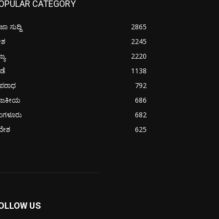
OPULAR CATEGORY
ಜಾ ಸುದ್ದಿ
2865
ೇಶ
2245
ಜ್ಯ
2220
ೀಡೆ
1138
ಪರಾಧ
792
ಾಜಕೀಯ
686
ೆಂಗಳೂರು
682
ದೇಶ
625
OLLOW US