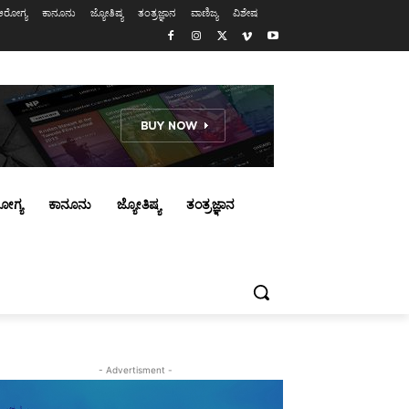
ಆರೋಗ್ಯ
ಕಾನೂನು
ಜ್ಯೋತಿಷ್ಯ
ತಂತ್ರಜ್ಞಾನ
ವಾಣಿಜ್ಯ
ವಿಶೇಷ
ೋಗ್ಯ
ಕಾನೂನು
ಜ್ಯೋತಿಷ್ಯ
ತಂತ್ರಜ್ಞಾನ
- Advertisment -