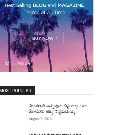
MOST POPULAR
ಮೀಸಲಾತಿ ಎನ್ನುವುದು ಭಿಕ್ಷೆಯಲ್ಲ, ಅದು
ಶೋಷಿತರ ಹಕ್ಕು: ಸಿದ್ದರಾಮಯ್ಯ
August 8, 2026