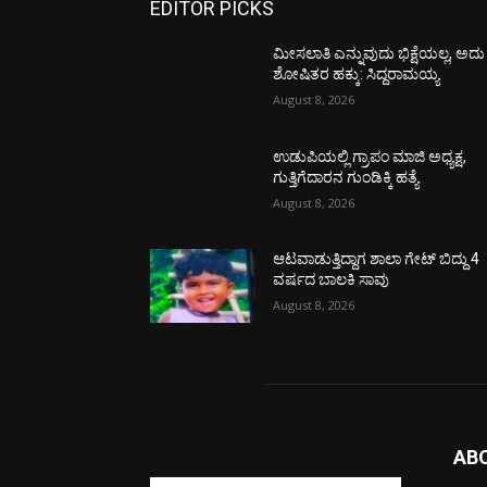
EDITOR PICKS
ಮೀಸಲಾತಿ ಎನ್ನುವುದು ಭಿಕ್ಷೆಯಲ್ಲ, ಅದು
ಶೋಷಿತರ ಹಕ್ಕು: ಸಿದ್ದರಾಮಯ್ಯ
August 8, 2026
ಉಡುಪಿಯಲ್ಲಿ ಗ್ರಾಪಂ ಮಾಜಿ ಅಧ್ಯಕ್ಷ,
ಗುತ್ತಿಗೆದಾರನ ಗುಂಡಿಕ್ಕಿ ಹತ್ಯೆ
August 8, 2026
ಆಟವಾಡುತ್ತಿದ್ದಾಗ ಶಾಲಾ ಗೇಟ್‌ ಬಿದ್ದು 4
ವರ್ಷದ ಬಾಲಕಿ ಸಾವು
August 8, 2026
AB