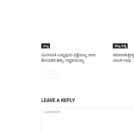
ರಾಜ್ಯ
ಜಿಲ್ಲಾ ಸುದ್ದಿ
ಮೀಸಲಾತಿ ಎನ್ನುವುದು ಭಿಕ್ಷೆಯಲ್ಲ, ಅದು
ಆಟವಾಡುತ್ತಿದ್ದ
ಶೋಷಿತರ ಹಕ್ಕು: ಸಿದ್ದರಾಮಯ್ಯ
ಬಾಲಕಿ ಸಾವು
LEAVE A REPLY