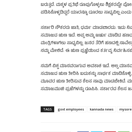
ಬರುತ್ತದೆ. ಮಕ್ಕಳ ಪ್ರತಿಭೆ ರೂಪುಗೊಳ್ಳಲು ಶಿಕ್ಷಕರಷ್ಟ
ಪಡಿಸಿಕೊಳ್ಳದಿದ್ದರೆ ಯಾರನ್ನೂ ದೂರಲು ಸಾಧ್ಯವಿಲ್ಲ ಎಂದು 
ಸರ್ಕಾರಿ ನೌಕರರು ಜಾತಿ, ಧರ್ಮ ಮಾಡಬಾರದು. ಇದು ನಿಮ
ಸಮಾಜದ ಋಣ ಇದೆ. ಅಪ್ಪ ಅಮ್ಮ ಖರ್ಚು ಮಾಡಿದ ಹಣದಲ್ಲಿ 
ಮಂತ್ರಿಗಳಾಗಲು ಸಾಧ್ಯವಿಲ್ಲ. ಜನರ ತೆರಿಗೆ ಹಣದಲ್ಲಿ ನಾ
ನಮ್ಮ ಮೇಲಿದೆ. ಈ ಋಣ ಪ್ರಜ್ಞೆಯಿಂದ ಕರ್ತವ್ಯ ನಿರ್ವಹಿ
ನಮಗೆ ವಿಶ್ವ ಮಾನವರಾಗುವ ಅವಕಾಶ ಇದೆ. ಅಲ್ಪ ಮಾನವರಾಗ
ಸಮಾಜದ ಋಣ ತೀರಿಸಿ ಬದುಕನ್ನು ಸಾರ್ಥಕ ಮಾಡಿಕೊಳ್ಳಿ. ಶಿ
ಮೂವರ ಋಣ ತೀರಿಸುವ ಕೆಲಸ ನಾವು ಮಾಡಬೇಕಿದೆ. ಮಕ್ಕಳಲ
ಸಮಾಜಮುಖಿ ಪ್ರಜೆಗಳನ್ನು ರೂಪಿಸಿ. ಸರ್ಕಾರದ ಕೆಲಸ ಜನರ
TAGS
govt employees
kannada news
mysore