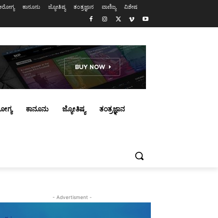
ಆರೋಗ್ಯ
ಕಾನೂನು
ಜ್ಯೋತಿಷ್ಯ
ತಂತ್ರಜ್ಞಾನ
ವಾಣಿಜ್ಯ
ವಿಶೇಷ
ೋಗ್ಯ
ಕಾನೂನು
ಜ್ಯೋತಿಷ್ಯ
ತಂತ್ರಜ್ಞಾನ
- Advertisment -