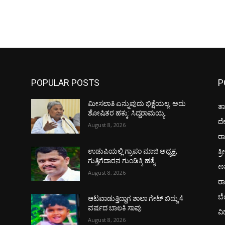
POPULAR POSTS
P
ಮೀಸಲಾತಿ ಎನ್ನುವುದು ಭಿಕ್ಷೆಯಲ್ಲ, ಅದು
ತಾ
ಶೋಷಿತರ ಹಕ್ಕು: ಸಿದ್ದರಾಮಯ್ಯ
ದ
August 8, 2026
ರಾ
ಕ್ರ
ಉಡುಪಿಯಲ್ಲಿ ಗ್ರಾಪಂ ಮಾಜಿ ಅಧ್ಯಕ್ಷ,
ಗುತ್ತಿಗೆದಾರನ ಗುಂಡಿಕ್ಕಿ ಹತ್ಯೆ
ಅ
August 8, 2026
ರ
ಬ
ಆಟವಾಡುತ್ತಿದ್ದಾಗ ಶಾಲಾ ಗೇಟ್‌ ಬಿದ್ದು 4
ವರ್ಷದ ಬಾಲಕಿ ಸಾವು
ವಿ
August 8, 2026