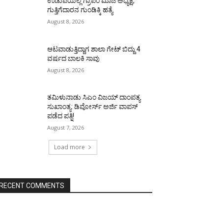
ಉಡುಪಿಯಲ್ಲಿ ಗ್ರಾಪಂ ಮಾಜಿ ಅಧ್ಯಕ್ಷ,
ಗುತ್ತಿಗೆದಾರನ ಗುಂಡಿಕ್ಕಿ ಹತ್ಯೆ
August 8, 2026
ಆಟವಾಡುತ್ತಿದ್ದಾಗ ಶಾಲಾ ಗೇಟ್‌ ಬಿದ್ದು 4
ವರ್ಷದ ಬಾಲಕಿ ಸಾವು
August 8, 2026
ತಮಿಳುನಾಡು ಸಿಎಂ ವಿಜಯ್‌ ದಾಂಪತ್ಯ
ಸುಖಾಂತ್ಯ: ಡಿವೋರ್ಸ್‌ ಅರ್ಜಿ ವಾಪಸ್‌
ಪಡೆದ ಪತ್ನಿ!
August 7, 2026
Load more
RECENT COMMENTS