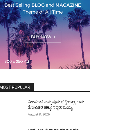
MOST POPULAR
ಮೀಸಲಾತಿ ಎನ್ನುವುದು ಭಿಕ್ಷೆಯಲ್ಲ, ಅದು
ಶೋಷಿತರ ಹಕ್ಕು: ಸಿದ್ದರಾಮಯ್ಯ
August 8, 2026