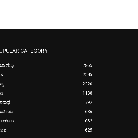
OPULAR CATEGORY
ಜಾ ಸುದ್ದಿ
2865
ೇಶ
2245
ಜ್ಯ
2220
ೀಡೆ
1138
ಪರಾಧ
792
ಾಜಕೀಯ
686
ೆಂಗಳೂರು
682
ದೇಶ
625