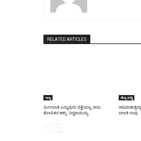
RELATED ARTICLES
ರಾಜ್ಯ
ಜಿಲ್ಲಾ ಸುದ್ದಿ
ಮೀಸಲಾತಿ ಎನ್ನುವುದು ಭಿಕ್ಷೆಯಲ್ಲ, ಅದು
ಆಟವಾಡುತ್ತಿದ್ದ
ಶೋಷಿತರ ಹಕ್ಕು: ಸಿದ್ದರಾಮಯ್ಯ
ಬಾಲಕಿ ಸಾವು