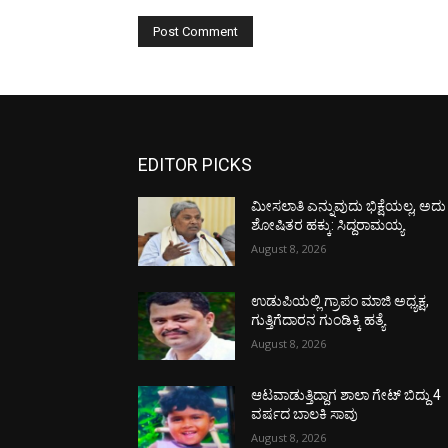
EDITOR PICKS
ಮೀಸಲಾತಿ ಎನ್ನುವುದು ಭಿಕ್ಷೆಯಲ್ಲ, ಅದು
ಶೋಷಿತರ ಹಕ್ಕು: ಸಿದ್ದರಾಮಯ್ಯ
August 8, 2026
ಉಡುಪಿಯಲ್ಲಿ ಗ್ರಾಪಂ ಮಾಜಿ ಅಧ್ಯಕ್ಷ,
ಗುತ್ತಿಗೆದಾರನ ಗುಂಡಿಕ್ಕಿ ಹತ್ಯೆ
August 8, 2026
ಆಟವಾಡುತ್ತಿದ್ದಾಗ ಶಾಲಾ ಗೇಟ್‌ ಬಿದ್ದು 4
ವರ್ಷದ ಬಾಲಕಿ ಸಾವು
August 8, 2026