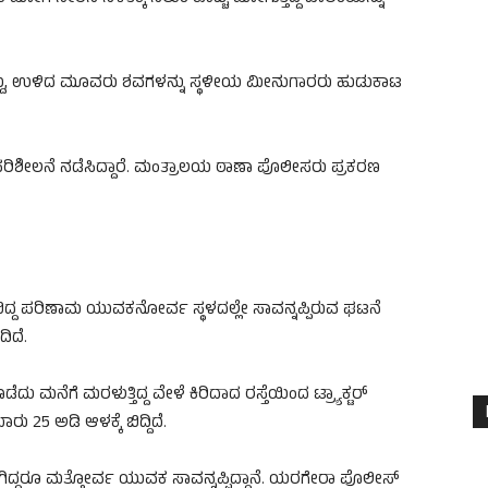
ಗಿದ್ದು, ಉಳಿದ ಮೂವರು ಶವಗಳನ್ನು ಸ್ಥಳೀಯ ಮೀನುಗಾರರು ಹುಡುಕಾಟ
ಡಿ ಪರಿಶೀಲನೆ ನಡೆಸಿದ್ದಾರೆ. ಮಂತ್ರಾಲಯ ಠಾಣಾ ಪೊಲೀಸರು ಪ್ರಕರಣ
ೇಲೆ ಬಿದ್ದ ಪರಿಣಾಮ ಯುವಕನೋರ್ವ ಸ್ಥಳದಲ್ಲೇ ಸಾವನ್ನಪ್ಪಿರುವ ಘಟನೆ
ಿದೆ.
ು ಮನೆಗೆ ಮರಳುತ್ತಿದ್ದ ವೇಳೆ ಕಿರಿದಾದ ರಸ್ತೆಯಿಂದ ಟ್ರ್ಯಾಕ್ಟರ್‌
ಾರು 25 ಅಡಿ ಆಳಕ್ಕೆ ಬಿದ್ದಿದೆ.
ಾಗಿದ್ದರೂ ಮತ್ತೋರ್ವ ಯುವಕ ಸಾವನ್ನಪ್ಪಿದ್ದಾನೆ. ಯರಗೇರಾ ಪೊಲೀಸ್