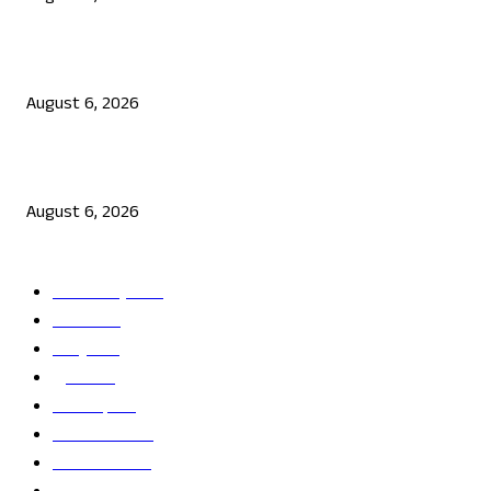
ಜೆನ್ ಜಿ ಹೋರಾಟ ದೇಶ ವಿರೋಧಿಗಳಲ್ಲ: ಉಲ್ಟಾ ಹೊಡೆದ ಮೋಹನ್ ಭಾಗವತ್
August 6, 2026
ಮಾಲೀಕನ ಮೇಲೆ ಗುಂಡು ಹಾರಿಸಿ ಚಿನ್ನದಂಗಡಿ ದರೋಡೆಗೆ ಯತ್ನ
August 6, 2026
POPULAR CATEGORY
ತಾಜಾ ಸುದ್ದಿ
2865
ದೇಶ
2244
ರಾಜ್ಯ
2216
ಕ್ರೀಡೆ
1138
ಅಪರಾಧ
791
ರಾಜಕೀಯ
686
ಬೆಂಗಳೂರು
681