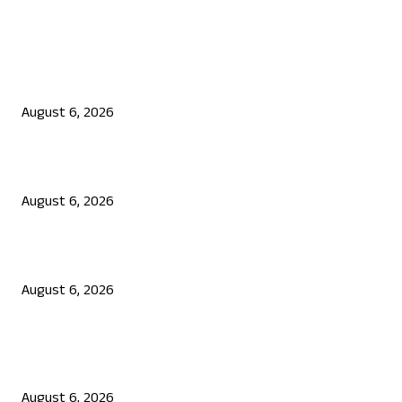
EDITOR PICKS
ನಟ ದರ್ಶನ್ ಗೆ ಸಂಕಷ್ಟ: ಮಾಫಿ ಸಾಕ್ಷಿ ಹೇಳಿಕೆಗೆ ಮುಂದಾದ ಮೂವರು
August 6, 2026
ಜೆನ್ ಜಿ ಹೋರಾಟ ದೇಶ ವಿರೋಧಿಗಳಲ್ಲ: ಉಲ್ಟಾ ಹೊಡೆದ ಮೋಹನ್ ಭಾಗವತ್
August 6, 2026
ಮಾಲೀಕನ ಮೇಲೆ ಗುಂಡು ಹಾರಿಸಿ ಚಿನ್ನದಂಗಡಿ ದರೋಡೆಗೆ ಯತ್ನ
August 6, 2026
POPULAR POSTS
ನಟ ದರ್ಶನ್ ಗೆ ಸಂಕಷ್ಟ: ಮಾಫಿ ಸಾಕ್ಷಿ ಹೇಳಿಕೆಗೆ ಮುಂದಾದ ಮೂವರು
August 6, 2026