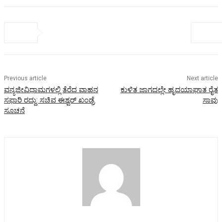
Previous article
Next article
ವನ್ಯಜೀವಿಧಾಮಗಳಲ್ಲಿ ತೆರೆದ ವಾಹನ
ಕುಳಿತ ಜಾಗದಲ್ಲೇ ಹೃದಯಾಘಾತ ರೈತ
ಸಫಾರಿ ರದ್ದು: ಸಚಿವ ಈಶ್ವರ್‌ ಖಂಡ್ರೆ
ಸಾವು
ಸೂಚನೆ