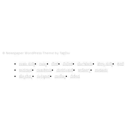
FOLLOW US
© Newspaper WordPress Theme by TagDiv
ತಾಜಾ ಸುದ್ದಿ
ರಾಜ್ಯ
ದೇಶ
ವಿದೇಶ
ಬೆಂಗಳೂರು
ಜಿಲ್ಲಾ ಸುದ್ದಿ
ಕ್ರೀಡೆ
ಅಪರಾಧ
ರಾಜಕೀಯ
ಮನರಂಜನೆ
ಆರೋಗ್ಯ
ಕಾನೂನು
ಜ್ಯೋತಿಷ್ಯ
ತಂತ್ರಜ್ಞಾನ
ವಾಣಿಜ್ಯ
ವಿಶೇಷ