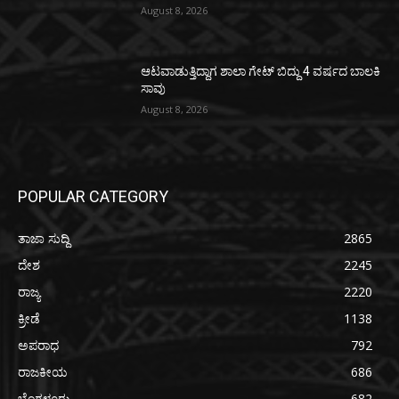
August 8, 2026
ಆಟವಾಡುತ್ತಿದ್ದಾಗ ಶಾಲಾ ಗೇಟ್‌ ಬಿದ್ದು 4 ವರ್ಷದ ಬಾಲಕಿ
ಸಾವು
August 8, 2026
POPULAR CATEGORY
ತಾಜಾ ಸುದ್ದಿ
2865
ದೇಶ
2245
ರಾಜ್ಯ
2220
ಕ್ರೀಡೆ
1138
ಅಪರಾಧ
792
ರಾಜಕೀಯ
686
ಬೆಂಗಳೂರು
682