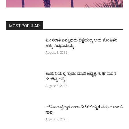
MOST POPULAR
ಮೀಸಲಾತಿ ಎನ್ನುವುದು ಭಿಕ್ಷೆಯಲ್ಲ, ಅದು ಶೋಷಿತರ
ಹಕ್ಕು: ಸಿದ್ದರಾಮಯ್ಯ
August 8, 2026
ಉಡುಪಿಯಲ್ಲಿ ಗ್ರಾಪಂ ಮಾಜಿ ಅಧ್ಯಕ್ಷ, ಗುತ್ತಿಗೆದಾರನ
ಗುಂಡಿಕ್ಕಿ ಹತ್ಯೆ
August 8, 2026
ಆಟವಾಡುತ್ತಿದ್ದಾಗ ಶಾಲಾ ಗೇಟ್‌ ಬಿದ್ದು 4 ವರ್ಷದ ಬಾಲಕಿ
ಸಾವು
August 8, 2026