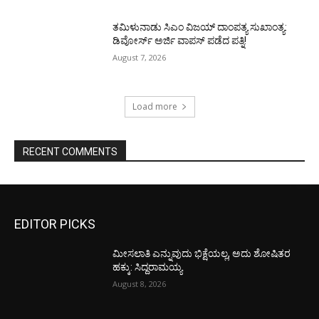
ತಮಿಳುನಾಡು ಸಿಎಂ ವಿಜಯ್‌ ದಾಂಪತ್ಯ ಸುಖಾಂತ್ಯ:
ಡಿವೋರ್ಸ್‌ ಅರ್ಜಿ ವಾಪಸ್‌ ಪಡೆದ ಪತ್ನಿ!
August 7, 2026
Load more
RECENT COMMENTS
EDITOR PICKS
ಮೀಸಲಾತಿ ಎನ್ನುವುದು ಭಿಕ್ಷೆಯಲ್ಲ, ಅದು ಶೋಷಿತರ
ಹಕ್ಕು: ಸಿದ್ದರಾಮಯ್ಯ
August 8, 2026