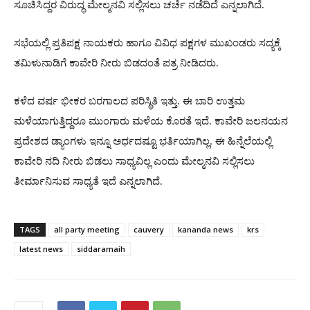
ಸೂಚಿಸಿದ್ದರ ವಿರುದ್ಧ ಮೇಲ್ಮನವಿ ಸಲ್ಲಿಸಲು ಚರ್ಚೆ ನಡೆದಿದೆ ಎನ್ನಲಾಗಿದೆ.
ಸಭೆಯಲ್ಲಿ ಪ್ರತಿಪಕ್ಷ ನಾಯಕರು ಹಾಗೂ ವಿವಿಧ ಪಕ್ಷಗಳ ಮುಖಂಡರು ಸದ್ಯಕ್ಕೆ
ತಮಿಳುನಾಡಿಗೆ ಕಾವೇರಿ ನೀರು ಬಿಡದಂತೆ ಪತ್ರ ನೀಡಿದರು.
ಕಳೆದ ವರ್ಷ ಭೀಕರ ಬರಗಾಲದ ಪರಿಸ್ಥಿತಿ ಇತ್ತು. ಈ ಬಾರಿ ಉತ್ತಮ
ಮಳೆಯಾಗುತ್ತಿದ್ದರೂ ಮುಂಗಾರು ಮಳೆಯ ಕೊರತೆ ಇದೆ. ಕಾವೇರಿ ಜಲನಯನ
ಪ್ರದೇಶದ ಡ್ಯಾಂಗಳು ಇನ್ನೂ ಅರ್ಧದಷ್ಟೂ ಭರ್ತಿಯಾಗಿಲ್ಲ. ಈ ಹಿನ್ನೆಲೆಯಲ್ಲಿ
ಕಾವೇರಿ ನದಿ ನೀರು ಬಿಡಲು ಸಾಧ್ಯವಿಲ್ಲ ಎಂದು ಮೇಲ್ಮನವಿ ಸಲ್ಲಿಸಲು
ತೀರ್ಮಾನಿಸುವ ಸಾಧ್ಯತೆ ಇದೆ ಎನ್ನಲಾಗಿದೆ.
TAGS
all party meeting
cauvery
kananda news
krs
latest news
siddaramaih