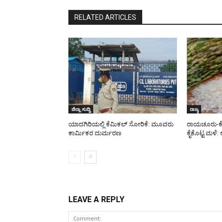
RELATED ARTICLES
ಜಿಲ್ಲಾ ಸುದ್ದಿ
ರಾಜ್ಯ
ಯಾದಗಿರಿಯಲ್ಲಿ ಕೆಮಿಕಲ್ ಸೋರಿಕೆ: ಮೂವರು
ರಾಯಚೂರು-ಕೊಪ್
ಕಾರ್ಮಿಕರ ದುರ್ಮರಣ
ಕೈಕೊಟ್ಟ ಮಳೆ: ಅ
LEAVE A REPLY