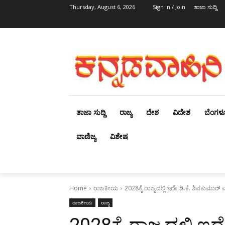
Thursday, August 6, 2026
Sign in / Join
ತಾಜಾ ಸುದ್ದಿ
ತಾಜಾ ಸುದ್ದಿ
ರಾಜ್ಯ
ದೇಶ
ವಿದೇಶ
ಬೆಂಗಳ
ವಾಣಿಜ್ಯ
ವಿಶೇಷ
Home
ರಾಜಕೀಯ
2028ಕ್ಕೆ ರಾಜ್ಯದಲ್ಲಿ ಇದೇ ಡಿ.ಕೆ. ಶಿವಕುಮಾರ್ ಮತ
ರಾಜಕೀಯ
ರಾಜ್ಯ