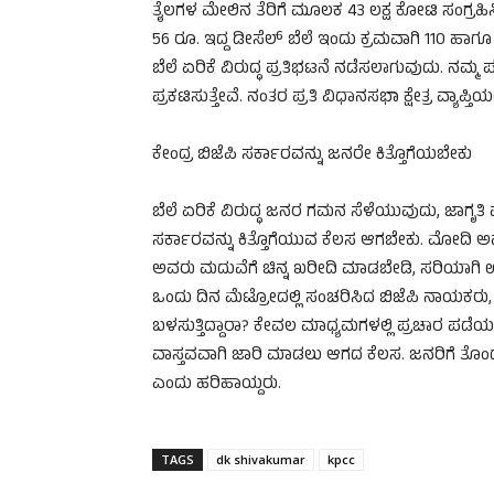
ತೈಲಗಳ ಮೇಲಿನ ತೆರಿಗೆ ಮೂಲಕ 43 ಲಕ್ಷ ಕೋಟಿ ಸಂಗ್ರಹಿ
56 ರೂ. ಇದ್ದ ಡೀಸೆಲ್ ಬೆಲೆ ಇಂದು ಕ್ರಮವಾಗಿ 110 ಹಾಗೂ 9
ಬೆಲೆ ಏರಿಕೆ ವಿರುದ್ಧ ಪ್ರತಿಭಟನೆ ನಡೆಸಲಾಗುವುದು. 
ಪ್ರಕಟಿಸುತ್ತೇವೆ. ನಂತರ ಪ್ರತಿ ವಿಧಾನಸಭಾ ಕ್ಷೇತ್ರ ವ್ಯ
ಕೇಂದ್ರ ಬಿಜೆಪಿ ಸರ್ಕಾರವನ್ನು ಜನರೇ ಕಿತ್ತೊಗೆಯಬೇಕು
ಬೆಲೆ ಏರಿಕೆ ವಿರುದ್ಧ ಜನರ ಗಮನ ಸೆಳೆಯುವುದು, ಜಾಗೃ
ಸರ್ಕಾರವನ್ನು ಕಿತ್ತೊಗೆಯುವ ಕೆಲಸ ಆಗಬೇಕು. ಮೋದಿ ಅವರ
ಅವರು ಮದುವೆಗೆ ಚಿನ್ನ ಖರೀದಿ ಮಾಡಬೇಡಿ, ಸರಿಯಾಗಿ 
ಒಂದು ದಿನ ಮೆಟ್ರೋದಲ್ಲಿ ಸಂಚರಿಸಿದ ಬಿಜೆಪಿ ನಾಯಕರು,
ಬಳಸುತ್ತಿದ್ದಾರಾ? ಕೇವಲ ಮಾಧ್ಯಮಗಳಲ್ಲಿ ಪ್ರಚಾರ ಪ
ವಾಸ್ತವವಾಗಿ ಜಾರಿ ಮಾಡಲು ಆಗದ ಕೆಲಸ. ಜನರಿಗೆ ತೊಂದ
ಎಂದು ಹರಿಹಾಯ್ದರು.
TAGS
dk shivakumar
kpcc