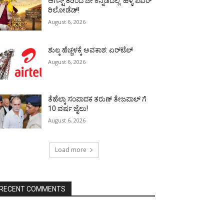
ಆಗಸ್ಟ್ 8ರಿಂದ ಜೀ ಕನ್ನಡದಲ್ಲಿ ‘ಹಳ್ಳಿ ಪವರ್
ರಿಲೋಡೆಡ್!
August 6, 2026
ಶುಲ್ಕ ಹೆಚ್ಚಳಕ್ಕೆ ಅವಕಾಶ: ಏರ್‌ಟೆಲ್
August 6, 2026
ತೆಹೆಲ್ಕಾ ಸಂಪಾದಕ ತರುಣ್ ತೇಜಪಾಲ್ ಗೆ
10 ವರ್ಷ ಜೈಲು!
August 6, 2026
Load more
RECENT COMMENTS