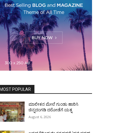
MOST POPULAR
ಮಾಲೀಕನ ಮೇಲೆ ಗುಂಡು ಹಾರಿಸಿ
ಚಿನ್ನದಂಗಡಿ ದರೋಡೆಗೆ ಯತ್ನ
August 6, 2026