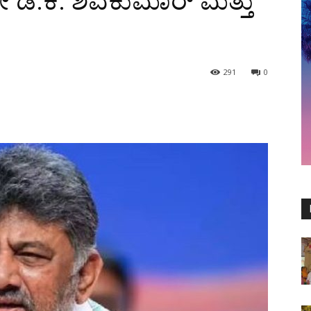
ದೇ ಡಿ.ಕೆ. ಶಿವಕುಮಾರ್ ಮತ್ತು
291
0