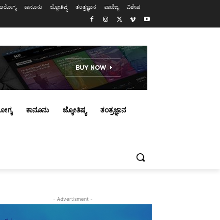
ಆರೋಗ್ಯ
ಕಾನೂನು
ಜ್ಯೋತಿಷ್ಯ
ತಂತ್ರಜ್ಞಾನ
ವಾಣಿಜ್ಯ
ವಿಶೇಷ
ೋಗ್ಯ
ಕಾನೂನು
ಜ್ಯೋತಿಷ್ಯ
ತಂತ್ರಜ್ಞಾನ
- Advertisment -