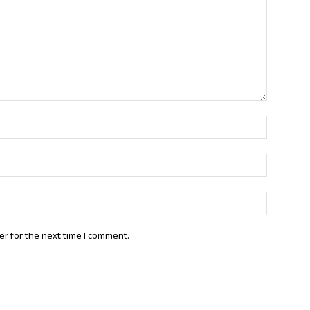
Name:*
Email:*
Website:
er for the next time I comment.