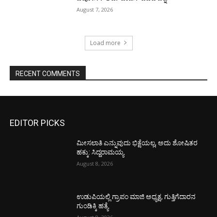
August 7, 2026
Load more
RECENT COMMENTS
EDITOR PICKS
ಮೀಸಲಾತಿ ಎನ್ನುವುದು ಭಿಕ್ಷೆಯಲ್ಲ, ಅದು ಶೋಷಿತರ
ಹಕ್ಕು: ಸಿದ್ದರಾಮಯ್ಯ
August 8, 2026
ಉಡುಪಿಯಲ್ಲಿ ಗ್ರಾಪಂ ಮಾಜಿ ಅಧ್ಯಕ್ಷ, ಗುತ್ತಿಗೆದಾರನ
ಗುಂಡಿಕ್ಕಿ ಹತ್ಯೆ