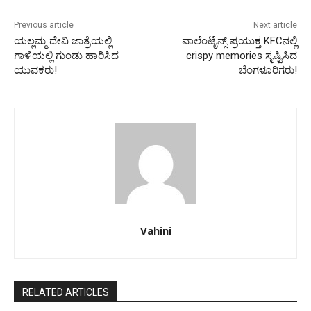
Previous article
Next article
ಯಲ್ಲಮ್ಮ ದೇವಿ ಜಾತ್ರೆಯಲ್ಲಿ
ವಾಲೆಂಟೈನ್ಸ್ ಪ್ರಯುಕ್ತ KFCನಲ್ಲಿ
ಗಾಳಿಯಲ್ಲಿ ಗುಂಡು ಹಾರಿಸಿದ
crispy memories ಸೃಷ್ಟಿಸಿದ
ಯುವಕರು!
ಬೆಂಗಳೂರಿಗರು!
Vahini
RELATED ARTICLES