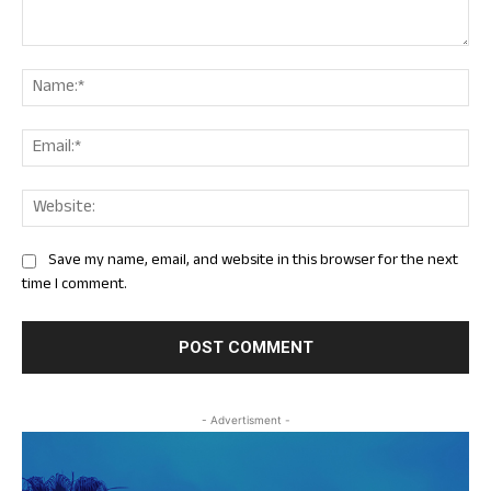
Comment:
Nam
Ema
Web
Save my name, email, and website in this browser for the next
time I comment.
- Advertisment -