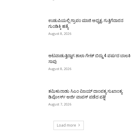
ಉಡುಪಿಯಲ್ಲಿ ಗ್ರಾಪಂ ಮಾಜಿ ಅಧ್ಯಕ್ಷ, ಗುತ್ತಿಗೆದಾರನ
ಗುಂಡಿಕ್ಕಿ ಹತ್ಯೆ
August 8, 2026
ಆಟವಾಡುತ್ತಿದ್ದಾಗ ಶಾಲಾ ಗೇಟ್‌ ಬಿದ್ದು 4 ವರ್ಷದ ಬಾಲಕಿ
ಸಾವು
August 8, 2026
ತಮಿಳುನಾಡು ಸಿಎಂ ವಿಜಯ್‌ ದಾಂಪತ್ಯ ಸುಖಾಂತ್ಯ:
ಡಿವೋರ್ಸ್‌ ಅರ್ಜಿ ವಾಪಸ್‌ ಪಡೆದ ಪತ್ನಿ!
August 7, 2026
Load more