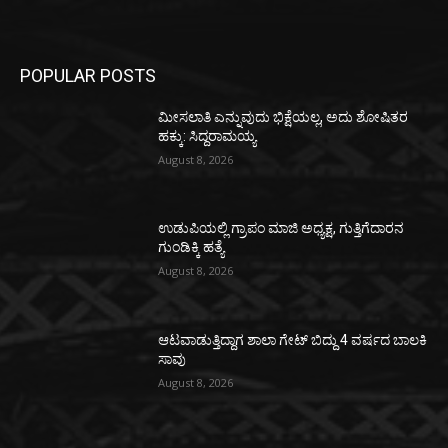
POPULAR POSTS
ಮೀಸಲಾತಿ ಎನ್ನುವುದು ಭಿಕ್ಷೆಯಲ್ಲ, ಅದು ಶೋಷಿತರ
ಹಕ್ಕು: ಸಿದ್ದರಾಮಯ್ಯ
August 8, 2026
ಉಡುಪಿಯಲ್ಲಿ ಗ್ರಾಪಂ ಮಾಜಿ ಅಧ್ಯಕ್ಷ, ಗುತ್ತಿಗೆದಾರನ
ಗುಂಡಿಕ್ಕಿ ಹತ್ಯೆ
August 8, 2026
ಆಟವಾಡುತ್ತಿದ್ದಾಗ ಶಾಲಾ ಗೇಟ್‌ ಬಿದ್ದು 4 ವರ್ಷದ ಬಾಲಕಿ
ಸಾವು
August 8, 2026