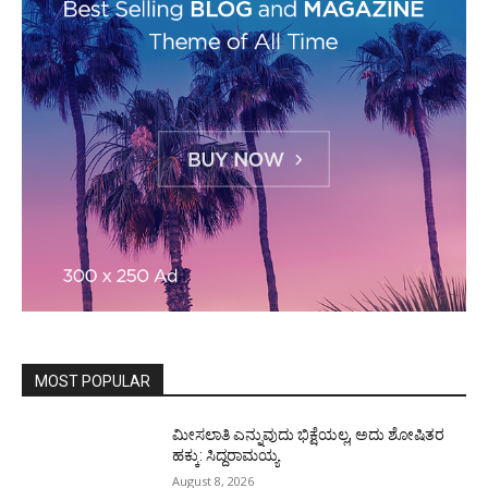
MOST POPULAR
ಮೀಸಲಾತಿ ಎನ್ನುವುದು ಭಿಕ್ಷೆಯಲ್ಲ, ಅದು ಶೋಷಿತರ
ಹಕ್ಕು: ಸಿದ್ದರಾಮಯ್ಯ
August 8, 2026