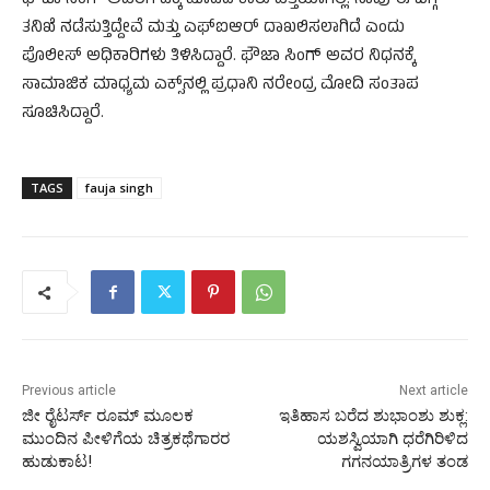
ಫೌಜಾ ಸಿಂಗ್ ಅವರಿಗೆ ಡಿಕ್ಕಿ ಹೊಡೆದ ಕಾರು ಪತ್ತೆಯಾಗಿಲ್ಲ. ನಾವು ಈ ಬಗ್ಗೆ
ತನಿಖೆ ನಡೆಸುತ್ತಿದ್ದೇವೆ ಮತ್ತು ಎಫ್‌ಐಆರ್ ದಾಖಲಿಸಲಾಗಿದೆ ಎಂದು
ಪೊಲೀಸ್ ಅಧಿಕಾರಿಗಳು ತಿಳಿಸಿದ್ದಾರೆ. ಫೌಜಾ ಸಿಂಗ್‌ ಅವರ ನಿಧನಕ್ಕೆ
ಸಾಮಾಜಿಕ ಮಾಧ್ಯಮ ಎಕ್ಸ್‌ನಲ್ಲಿ ಪ್ರಧಾನಿ ನರೇಂದ್ರ ಮೋದಿ ಸಂತಾಪ
ಸೂಚಿಸಿದ್ದಾರೆ.
TAGS
fauja singh
Previous article
Next article
ಜೀ ರೈಟರ್ಸ್ ರೂಮ್ ಮೂಲಕ
ಇತಿಹಾಸ ಬರೆದ ಶುಭಾಂಶು ಶುಕ್ಲ:
ಮುಂದಿನ ಪೀಳಿಗೆಯ ಚಿತ್ರಕಥೆಗಾರರ
ಯಶಸ್ವಿಯಾಗಿ ಧರೆಗಿರಿಳಿದ
ಹುಡುಕಾಟ!
ಗಗನಯಾತ್ರಿಗಳ ತಂಡ