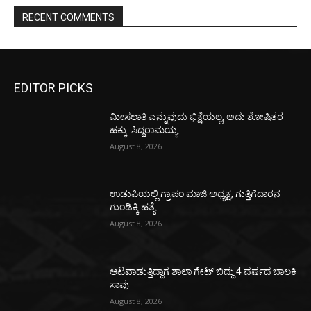
RECENT COMMENTS
EDITOR PICKS
ಮೀಸಲಾತಿ ಎನ್ನುವುದು ಭಿಕ್ಷೆಯಲ್ಲ, ಅದು ಶೋಷಿತರ
ಹಕ್ಕು: ಸಿದ್ದರಾಮಯ್ಯ
August 8, 2026
ಉಡುಪಿಯಲ್ಲಿ ಗ್ರಾಪಂ ಮಾಜಿ ಅಧ್ಯಕ್ಷ, ಗುತ್ತಿಗೆದಾರನ
ಗುಂಡಿಕ್ಕಿ ಹತ್ಯೆ
August 8, 2026
ಆಟವಾಡುತ್ತಿದ್ದಾಗ ಶಾಲಾ ಗೇಟ್‌ ಬಿದ್ದು 4 ವರ್ಷದ ಬಾಲಕಿ
ಸಾವು
August 8, 2026