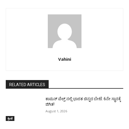
Vahini
RELATED ARTICLES
ಕಾಮನ್ ವೆಲ್ತ್ ನಲ್ಲಿ ಭಾರತ ಚಿನ್ನದ ಬೇಟೆ: 6ನೇ ಸ್ಥಾನಕ್ಕೆ
ಜಿಗಿತ!
August 1, 2026
ಕ್ರೀಡೆ