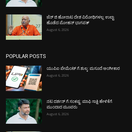
ಜೆನ್ ಜಿ ಹೋರಾಟ ದೇಶ ವಿರೋಧಿಗಳಲ್ಲ: ಉಲ್ಟಾ
ಹೊಡೆದ ಮೋಹನ್ ಭಾಗವತ್
August 6, 2026
POPULAR POSTS
ಯುಪಿಐ ಪೇಮೆಂಟ್ ಗೆ ಶುಲ್ಕ: ಮಸೂದೆ ಅಂಗೀಕಾರ
August 6, 2026
ನಟ ದರ್ಶನ್ ಗೆ ಸಂಕಷ್ಟ: ಮಾಫಿ ಸಾಕ್ಷಿ ಹೇಳಿಕೆಗೆ
ಮುಂದಾದ ಮೂವರು
August 6, 2026