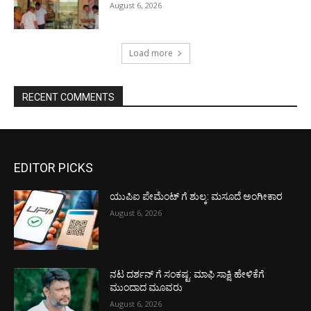
August 6, 2026
Load more
RECENT COMMENTS
EDITOR PICKS
ಯುಪಿಐ ಪೇಮೆಂಟ್ ಗೆ ಶುಲ್ಕ: ಮಸೂದೆ ಅಂಗೀಕಾರ
August 6, 2026
ನಟ ದರ್ಶನ್ ಗೆ ಸಂಕಷ್ಟ: ಮಾಫಿ ಸಾಕ್ಷಿ ಹೇಳಿಕೆಗೆ
ಮುಂದಾದ ಮೂವರು
August 6, 2026