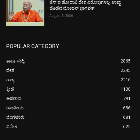
ಜೆನ್ ಜಿ ಹೋರಾಟ ದೇಶ ವಿರೋಧಿಗಳಲ್ಲ: ಉಲ್ಟಾ
ಹೊಡೆದ ಮೋಹನ್ ಭಾಗವತ್
August 6, 2026
POPULAR CATEGORY
ತಾಜಾ ಸುದ್ದಿ
2865
ದೇಶ
2245
ರಾಜ್ಯ
2216
ಕ್ರೀಡೆ
1138
ಅಪರಾಧ
791
ರಾಜಕೀಯ
686
ಬೆಂಗಳೂರು
681
ವಿದೇಶ
625