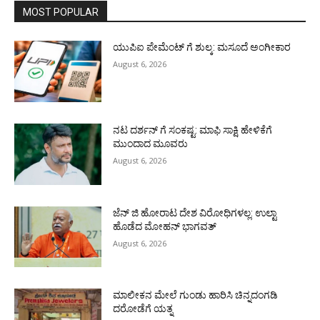
MOST POPULAR
ಯುಪಿಐ ಪೇಮೆಂಟ್ ಗೆ ಶುಲ್ಕ: ಮಸೂದೆ ಅಂಗೀಕಾರ
August 6, 2026
ನಟ ದರ್ಶನ್ ಗೆ ಸಂಕಷ್ಟ: ಮಾಫಿ ಸಾಕ್ಷಿ ಹೇಳಿಕೆಗೆ
ಮುಂದಾದ ಮೂವರು
August 6, 2026
ಜೆನ್ ಜಿ ಹೋರಾಟ ದೇಶ ವಿರೋಧಿಗಳಲ್ಲ: ಉಲ್ಟಾ
ಹೊಡೆದ ಮೋಹನ್ ಭಾಗವತ್
August 6, 2026
ಮಾಲೀಕನ ಮೇಲೆ ಗುಂಡು ಹಾರಿಸಿ ಚಿನ್ನದಂಗಡಿ
ದರೋಡೆಗೆ ಯತ್ನ