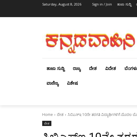
Saturday, August 8, 2026
Sign in / Join
ತಾಜಾ ಸುದ್ದಿ
ತಾಜಾ ಸುದ್ದಿ
ರಾಜ್ಯ
ದೇಶ
ವಿದೇಶ
ಬೆಂಗಳ
ವಾಣಿಜ್ಯ
ವಿಶೇಷ
Home
ದೇಶ
ಸಿಬಿಎಸ್​ಇ 10ನೇ ತರಗತಿ ವಿದ್ಯಾರ್ಥಿಗಳಿಗೆ ಮೊದಲ ಬೋ
ದೇಶ