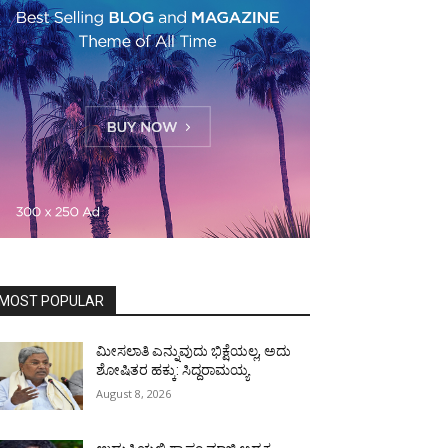
MOST POPULAR
ಮೀಸಲಾತಿ ಎನ್ನುವುದು ಭಿಕ್ಷೆಯಲ್ಲ, ಅದು
ಶೋಷಿತರ ಹಕ್ಕು: ಸಿದ್ದರಾಮಯ್ಯ
August 8, 2026