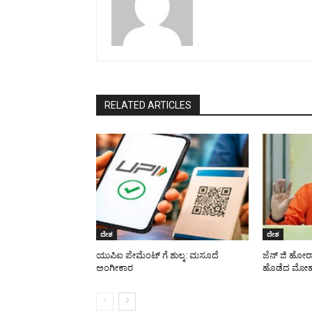
RELATED ARTICLES
ದೇಶ
ದೇಶ
ಯುಪಿಐ ಪೇಮೆಂಟ್ ಗೆ ಶುಲ್ಕ: ಮಸೂದೆ
ಜೆನ್ ಜಿ ಹೋರ
ಅಂಗೀಕಾರ
ಹೊಡೆದ ಮೋಹ