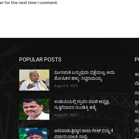
er for the next time I comment.
POPULAR POSTS
P
ಮೀಸಲಾತಿ ಎನ್ನುವುದು ಭಿಕ್ಷೆಯಲ್ಲ, ಅದು
ತಾ
ಶೋಷಿತರ ಹಕ್ಕು: ಸಿದ್ದರಾಮಯ್ಯ
ದ
August 8, 2026
ರಾ
ಕ್ರ
ಉಡುಪಿಯಲ್ಲಿ ಗ್ರಾಪಂ ಮಾಜಿ ಅಧ್ಯಕ್ಷ,
ಗುತ್ತಿಗೆದಾರನ ಗುಂಡಿಕ್ಕಿ ಹತ್ಯೆ
ಅ
August 8, 2026
ರ
ಬ
ಆಟವಾಡುತ್ತಿದ್ದಾಗ ಶಾಲಾ ಗೇಟ್‌ ಬಿದ್ದು 4
ವರ್ಷದ ಬಾಲಕಿ ಸಾವು