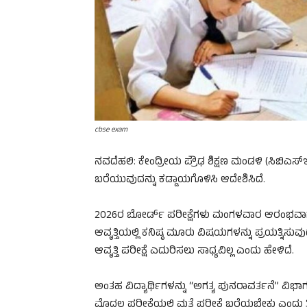
cbse exam
ನವದೆಹಲಿ: ಕೇಂದ್ರೀಯ ಪ್ರೌಢ ಶಿಕ್ಷಣ ಮಂಡಳಿ (ಸಿಬಿಎಸ
ಬರೆಯುವುದನ್ನು ಕಡ್ಡಾಯಗೊಳಿಸಿ ಆದೇಶಿಸಿದೆ.
2026ರ ಬೋರ್ಡ್​ ಪರೀಕ್ಷೆಗಳು ಮಂಗಳವಾರ ಆರಂಭವಾಗಲಿ
ಆವೃತ್ತಿಯಲ್ಲಿ ಕನಿಷ್ಠ ಮೂರು ವಿಷಯಗಳನ್ನು ಪ್ರಯತ್ನಿಸು
ಆವೃತ್ತಿ ಪರೀಕ್ಷೆ ಎದುರಿಸಲು ಸಾಧ್ಯವಿಲ್ಲ ಎಂದು ಹೇಳಿದೆ.
ಅಂತಹ ವಿದ್ಯಾರ್ಥಿಗಳನ್ನು “ಅಗತ್ಯ ಪುನರಾವರ್ತನೆ” ವಿ
ಮೊದಲ ಪರೀಕ್ಷೆಯಲ್ಲಿ ಮತ್ತೆ ಪರೀಕ್ಷೆ ಬರೆಯಬೇಕು ಎಂದು ತಿ