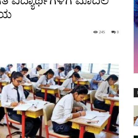
ಿ ವಿದ್ಯಾರ್ಥಿಗಳಿಗೆ ಮೊದಲ
ಡಾಯ
245
0