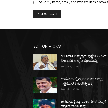
Save my name, email, and website in this brows
EDITOR PICKS
ಮೀಸಲಾತಿ ಎನ್ನುವುದು ಭಿಕ್ಷೆಯಲ್ಲ, ಅದು
ಶೋಷಿತರ ಹಕ್ಕು: ಸಿದ್ದರಾಮಯ್ಯ
August 8, 2026
ಉಡುಪಿಯಲ್ಲಿ ಗ್ರಾಪಂ ಮಾಜಿ ಅಧ್ಯಕ್ಷ,
ಗುತ್ತಿಗೆದಾರನ ಗುಂಡಿಕ್ಕಿ ಹತ್ಯೆ
August 8, 2026
ಆಟವಾಡುತ್ತಿದ್ದಾಗ ಶಾಲಾ ಗೇಟ್‌ ಬಿದ್ದು 4
ವರ್ಷದ ಬಾಲಕಿ ಸಾವು