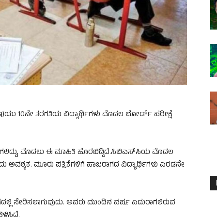
್​ಇ)ಯು 10ನೇ ತರಗತಿಯ ವಿದ್ಯಾರ್ಥಿಗಳು ಮೊದಲ ಬೋರ್ಡ್ ಪರೀಕ್ಷೆ
ದ್ದು, ಮೊದಲು ಈ ಮಾಹಿತಿ ಹೊರಬಿದ್ದಿದೆ.ಸಿಬಿಎಸ್​ಸಿಯ ಮೊದಲ
ವುದು ಅವಶ್ಯಕ. ಮೂರು ಪತ್ರಿಕೆಗಳಿಗೆ ಹಾಜರಾಗದ ವಿದ್ಯಾರ್ಥಿಗಳು ಎರಡನೇ
ಭಾಗದಲ್ಲಿ ಸೇರಿಸಲಾಗುವುದು. ಅವರು ಮುಂದಿನ ವರ್ಷ ಎದುರಾಗಲಿರುವ
ಳಿಸಿದೆ.