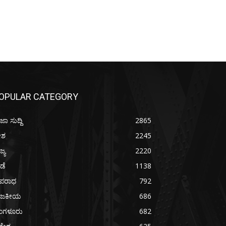
OPULAR CATEGORY
ಜಾ ಸುದ್ದಿ
2865
ೇಶ
2245
ಜ್ಯ
2220
ೀಡೆ
1138
ಪರಾಧ
792
ಾಜಕೀಯ
686
ೆಂಗಳೂರು
682