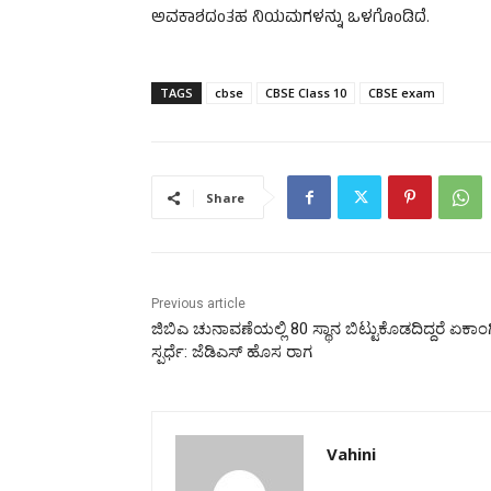
ಅವಕಾಶದಂತಹ ನಿಯಮಗಳನ್ನು ಒಳಗೊಂಡಿದೆ.
TAGS
cbse
CBSE Class 10
CBSE exam
Share
Previous article
ಜಿಬಿಎ ಚುನಾವಣೆಯಲ್ಲಿ 80 ಸ್ಥಾನ ಬಿಟ್ಟುಕೊಡದಿದ್ದರೆ ಏಕಾಂಗ
ಸ್ಪರ್ಧೆ: ಜೆಡಿಎಸ್ ಹೊಸ ರಾಗ
Vahini