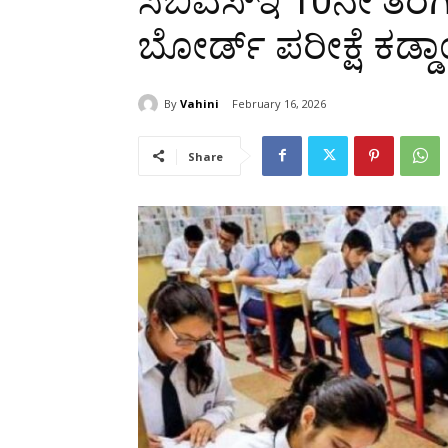
ಸಿಬಿಎಸ್​ಇ 10ನೇ ತರಗತ
ಬೋರ್ಡ್ ಪರೀಕ್ಷೆ ಕಡ್
By
Vahini
February 16, 2026
Share