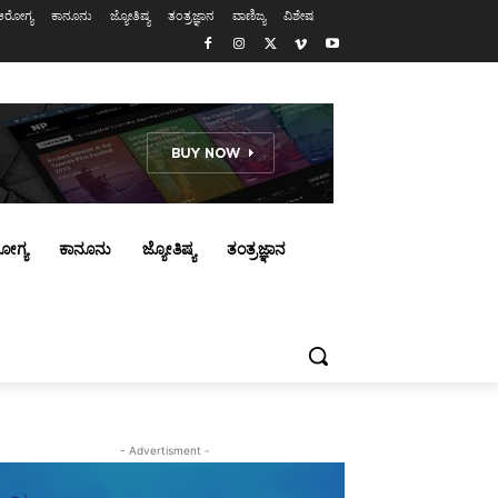
ಆರೋಗ್ಯ
ಕಾನೂನು
ಜ್ಯೋತಿಷ್ಯ
ತಂತ್ರಜ್ಞಾನ
ವಾಣಿಜ್ಯ
ವಿಶೇಷ
ೋಗ್ಯ
ಕಾನೂನು
ಜ್ಯೋತಿಷ್ಯ
ತಂತ್ರಜ್ಞಾನ
- Advertisment -