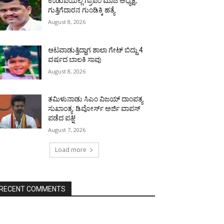
ಉಡುಪಿಯಲ್ಲಿ ಗ್ರಾಪಂ ಮಾಜಿ ಅಧ್ಯಕ್ಷ,
ಗುತ್ತಿಗೆದಾರನ ಗುಂಡಿಕ್ಕಿ ಹತ್ಯೆ
August 8, 2026
ಆಟವಾಡುತ್ತಿದ್ದಾಗ ಶಾಲಾ ಗೇಟ್‌ ಬಿದ್ದು 4
ವರ್ಷದ ಬಾಲಕಿ ಸಾವು
August 8, 2026
ತಮಿಳುನಾಡು ಸಿಎಂ ವಿಜಯ್‌ ದಾಂಪತ್ಯ
ಸುಖಾಂತ್ಯ: ಡಿವೋರ್ಸ್‌ ಅರ್ಜಿ ವಾಪಸ್‌
ಪಡೆದ ಪತ್ನಿ!
August 7, 2026
Load more
RECENT COMMENTS