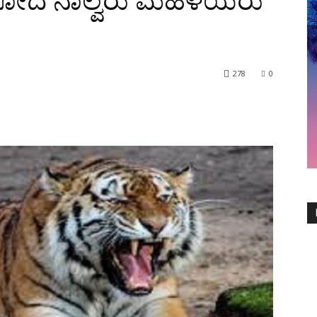
 ಹೋದ ನಾಲ್ವರು ಮಹಿಳೆಯರು
278
0