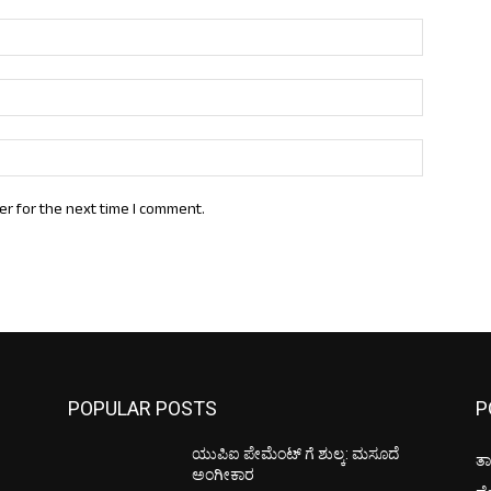
Name:*
Email:*
Website:
er for the next time I comment.
POPULAR POSTS
P
ಯುಪಿಐ ಪೇಮೆಂಟ್ ಗೆ ಶುಲ್ಕ: ಮಸೂದೆ
ತಾ
ಅಂಗೀಕಾರ