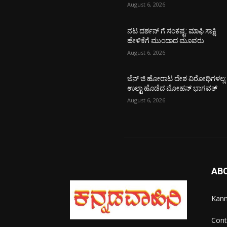
August 6, 2026
ನಟ ದರ್ಶನ್ ಗೆ ಸಂಕಷ್ಟ: ಮಾಫಿ ಸಾಕ್ಷಿ
ಹೇಳಿಕೆಗೆ ಮುಂದಾದ ಮೂವರು
August 6, 2026
ಜೆನ್ ಜಿ ಹೋರಾಟ ದೇಶ ವಿರೋಧಿಗಳಲ್ಲ:
ಉಲ್ಟಾ ಹೊಡೆದ ಮೋಹನ್ ಭಾಗವತ್
August 6, 2026
AB
Kann
Cont