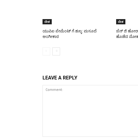
ದೇಶ
ದೇಶ
ಯುಪಿಐ ಪೇಮೆಂಟ್ ಗೆ ಶುಲ್ಕ: ಮಸೂದೆ
ಜೆನ್ ಜಿ ಹೋರ
ಅಂಗೀಕಾರ
ಹೊಡೆದ ಮೋಹ
LEAVE A REPLY