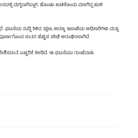
ಸದಲ್ಲಿ ಮಗ್ನರಾಗಿದ್ದಾಗ, ಹೊಂಚು ಹಾಕಿಕೊಂಡು ಮಲಗಿದ್ದ ಹುಲಿ
ದಾರೆ. ಘಟನೆಯ ಸುದ್ದಿ ತಿಳಿದ ತಕ್ಷಣ, ಅರಣ್ಯ ಇಲಾಖೆಯ ಅಧಿಕಾರಿಗಳು ಮತ್ತು
ನಾಮ ಪೂರ್ಣಗೊಂಡ ನಂತರ ಹೆಚ್ಚಿನ ತನಿಖೆ ಆರಂಭಿಸಲಾಗಿದೆ.
ರವೇಶಿಸದಂತೆ ಎಚ್ಚರಿಕೆ ನೀಡಿದೆ. ಈ ಘಟನೆಯು ಗುಂಜೆವಾಹಿ