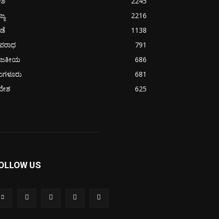
ೇಶ
2245
ಜ್ಯ
2216
ೀಡೆ
1138
ಪರಾಧ
791
ಾಜಕೀಯ
686
ೆಂಗಳೂರು
681
ದೇಶ
625
OLLOW US