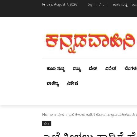
Friday, August 7, 2026
Sign in / Join
ತಾಜಾ ಸುದ್ದಿ
ರಾಜ್
ತಾಜಾ ಸುದ್ದಿ
ರಾಜ್ಯ
ದೇಶ
ವಿದೇಶ
ಬೆಂಗಳ
ವಾಣಿಜ್ಯ
ವಿಶೇಷ
Home
ದೇಶ
ಎಲೆ ಕೀಳಲು ಕಾಡಿಗೆ ಹೋದ ನಾಲ್ವರು ಮಹಿಳೆಯರು ಹ
ದೇಶ