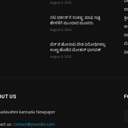
ದ
August 6, 2026
ರಾ
ಕ್ರ
ನಟ ದರ್ಶನ್ ಗೆ ಸಂಕಷ್ಟ: ಮಾಫಿ ಸಾಕ್ಷಿ
ಹೇಳಿಕೆಗೆ ಮುಂದಾದ ಮೂವರು
ಅ
August 6, 2026
ರ
ಬ
ಜೆನ್ ಜಿ ಹೋರಾಟ ದೇಶ ವಿರೋಧಿಗಳಲ್ಲ:
ಉಲ್ಟಾ ಹೊಡೆದ ಮೋಹನ್ ಭಾಗವತ್
ವಿ
August 6, 2026
OUT US
F
adavahini kannada Newpaper
act us:
contact@yoursite.com