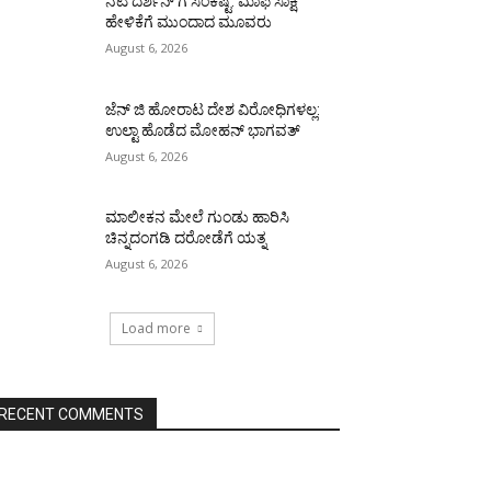
ನಟ ದರ್ಶನ್ ಗೆ ಸಂಕಷ್ಟ: ಮಾಫಿ ಸಾಕ್ಷಿ
ಹೇಳಿಕೆಗೆ ಮುಂದಾದ ಮೂವರು
August 6, 2026
ಜೆನ್ ಜಿ ಹೋರಾಟ ದೇಶ ವಿರೋಧಿಗಳಲ್ಲ:
ಉಲ್ಟಾ ಹೊಡೆದ ಮೋಹನ್ ಭಾಗವತ್
August 6, 2026
ಮಾಲೀಕನ ಮೇಲೆ ಗುಂಡು ಹಾರಿಸಿ
ಚಿನ್ನದಂಗಡಿ ದರೋಡೆಗೆ ಯತ್ನ
August 6, 2026
Load more
RECENT COMMENTS