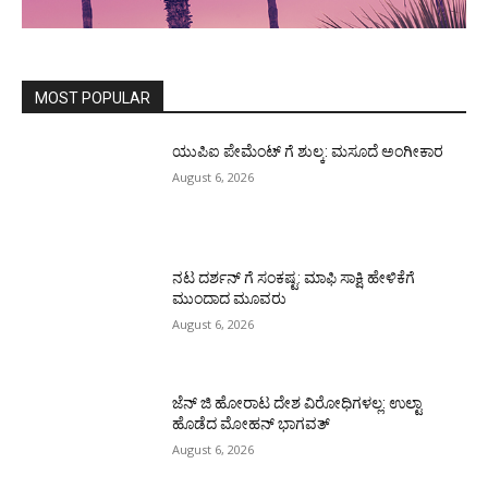
MOST POPULAR
ಯುಪಿಐ ಪೇಮೆಂಟ್ ಗೆ ಶುಲ್ಕ: ಮಸೂದೆ ಅಂಗೀಕಾರ
August 6, 2026
ನಟ ದರ್ಶನ್ ಗೆ ಸಂಕಷ್ಟ: ಮಾಫಿ ಸಾಕ್ಷಿ ಹೇಳಿಕೆಗೆ
ಮುಂದಾದ ಮೂವರು
August 6, 2026
ಜೆನ್ ಜಿ ಹೋರಾಟ ದೇಶ ವಿರೋಧಿಗಳಲ್ಲ: ಉಲ್ಟಾ
ಹೊಡೆದ ಮೋಹನ್ ಭಾಗವತ್
August 6, 2026