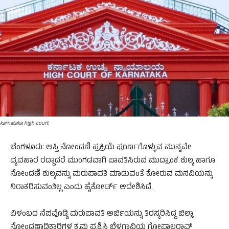
karnataka high court
ಬೆಂಗಳೂರು: ಆಸ್ತಿ ನೋಂದಣಿ ಪ್ರಕ್ರಿಯೆ ಪೂರ್ಣಗೊಳ್ಳುವ ಮುನ್ನವೇ
ವ್ಯವಹಾರ ರದ್ದಾದರೆ ಮುಂಗಡವಾಗಿ ಪಾವತಿಸಿರುವ ಮುದ್ರಾಂಕ ಶುಲ್ಕ ಹಾಗೂ
ನೋಂದಣಿ ಶುಲ್ಕವನ್ನು ಮರುಪಾವತಿ ಮಾಡುವಂತೆ ಕೋರುವ ಮನವಿಯನ್ನು
ನಿರಾಕರಿಸುವಂತಿಲ್ಲ ಎಂದು ಹೈಕೋರ್ಟ್ ಆದೇಶಿಸಿದೆ.
ವಿಳಂಬದ ನೆಪವೊಡ್ಡಿ ಮರುಪಾವತಿ ಅರ್ಜಿಯನ್ನು ತಿರಸ್ಕರಿಸಿದ್ದ ಜಿಲ್ಲಾ
ನೋಂದಣಾಧಿಕಾರಿಗಳ ಕ್ರಮ ಪ್ರಶ್ನಿಸಿ ಬೆಳಗಾವಿಯ ಗೋಪಾಲರಾವ್