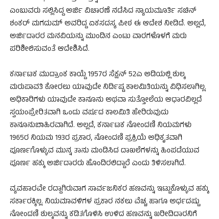
ಎಂಬುವರು ಸಲ್ಲಿಸಿದ್ದ ಅರ್ಜಿ ವಿಚಾರಣೆ ನಡೆಸಿದ ನ್ಯಾಯಮೂರ್ತಿ ಸಚಿನ್
ಶಂಕರ್ ಮಗದುಮ್ ಅವರಿದ್ದ ಏಕಸದಸ್ಯ ಪೀಠ ಈ ಆದೇಶ ನೀಡಿದೆ. ಅಲ್ಲದೆ,
ಅರ್ಜಿದಾರರ ಮನವಿಯನ್ನು ಮುಂದಿನ ಎಂಟು ವಾರಗಳೊಳಗೆ ಮರು
ಪರಿಶೀಲಿಸುವಂತೆ ಆದೇಶಿಸಿದೆ.
ಕರ್ನಾಟಕ ಮುದ್ರಾಂಕ ಕಾಯ್ದೆ 1957ರ ಸೆಕ್ಷನ್ 52ಎ ಅಡಿಯಲ್ಲಿ ಶುಲ್ಕ
ಮರುಪಾವತಿ ಕೋರಲು ಯಾವುದೇ ನಿರ್ದಿಷ್ಟ ಕಾಲಮಿತಿಯನ್ನು ವಿಧಿಸಲಾಗಿಲ್ಲ.
ಅಧಿಕಾರಿಗಳು ಯಾವುದೇ ಕಾನೂನು ಅಥವಾ ಸುತ್ತೋಲೆಯ ಆಧಾರವಿಲ್ಲದೆ
ಸ್ವಯಂಪ್ರೇರಿತವಾಗಿ ಒಂದು ವರ್ಷದ ಕಾಲಮಿತಿ ಹೇರಿರುವುದು
ಕಾನೂನುಬಾಹಿರವಾಗಿದೆ. ಅಲ್ಲದೆ, ಕರ್ನಾಟಕ ನೋಂದಣಿ ನಿಯಮಗಳು
1965ರ ನಿಯಮ 193ರ ಪ್ರಕಾರ, ನೋಂದಣಿ ಪ್ರಕ್ರಿಯೆ ಅಧಿಕೃತವಾಗಿ
ಪೂರ್ಣಗೊಳ್ಳುವ ಮುನ್ನ ತಾನು ಮಂಡಿಸಿದ ದಾಖಲೆಗಳನ್ನು ಹಿಂಪಡೆಯುವ
ಪೂರ್ಣ ಹಕ್ಕು ಅರ್ಜಿದಾರರು ಹೊಂದಿರಲಿದ್ದಾರೆ ಎಂದು ತಿಳಿಸಲಾಗಿದೆ.
ವ್ಯವಹಾರವೇ ರದ್ದಾಗಿರುವಾಗ ಸಾರ್ವಜನಿಕರ ಹಣವನ್ನು ಇಟ್ಟುಕೊಳ್ಳುವ ಹಕ್ಕು
ಸರ್ಕಾರಕ್ಕಿಲ್ಲ. ನಿಯಮಾವಳಿಗಳ ಪ್ರಕಾರ ನಕಲು ವೆಚ್ಚ ಹಾಗೂ ಅರ್ಧದಷ್ಟು
ನೋಂದಣಿ ಶುಲ್ಕವನ್ನು ಕಡಿತಗೊಳಿಸಿ ಉಳಿದ ಹಣವನ್ನು ಖರೀದಿದಾರನಿಗೆ