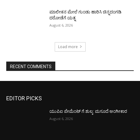
ಮಾಲೀಕನ ಮೇಲೆ ಗುಂಡು ಹಾರಿಸಿ ಚಿನ್ನದಂಗಡಿ
ದರೋಡೆಗೆ ಯತ್ನ
August 6, 2026
Load more
RECENT COMMENTS
EDITOR PICKS
ಯುಪಿಐ ಪೇಮೆಂಟ್ ಗೆ ಶುಲ್ಕ: ಮಸೂದೆ ಅಂಗೀಕಾರ
August 6, 2026