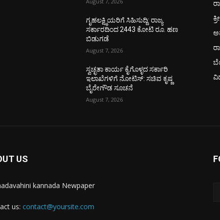
August 7, 2026
ರಾ
ಕ್ರ
ಗೃಹಲಕ್ಷ್ಮಿಯರಿಗೆ ಸಿಹಿಸುದ್ದಿ: ರಾಜ್ಯ
ಸರ್ಕಾರದಿಂದ 2443 ಕೋಟಿ ರೂ. ಹಣ
ಅ
ಬಿಡುಗಡೆ
ರ
August 7, 2026
ಬ
ಸ್ವಚ್ಛತಾ ಕಾರ್ಯ ಕೈಗೊಳ್ಳದ ಸರ್ಕಾರಿ
ವಿ
ಇಲಾಖೆಗಳಿಗೆ ನೋಟಿಸ್: ಸಚಿವ ಕೃಷ್ಣ
ಬೈರೇಗೌಡ ಸೂಚನೆ
August 7, 2026
OUT US
F
adavahini kannada Newpaper
act us:
contact@yoursite.com