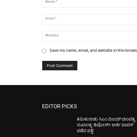
Save my name, email, and website in this brows
EDITOR PICKS
ತಮಿಳುನಾಡು ಸಿಎಂ ವಿಜಯ್‌ ದಾಂಪತ್ಯ
ಸುಖಾಂತ್ಯ: ಡಿವೋರ್ಸ್‌ ಅರ್ಜಿ ವಾಪಸ್‌
ಪಡೆದ ಪತ್ನಿ!