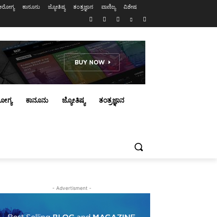
ಆರೋಗ್ಯ
ಕಾನೂನು
ಜ್ಯೋತಿಷ್ಯ
ತಂತ್ರಜ್ಞಾನ
ವಾಣಿಜ್ಯ
ವಿಶೇಷ
ೋಗ್ಯ
ಕಾನೂನು
ಜ್ಯೋತಿಷ್ಯ
ತಂತ್ರಜ್ಞಾನ
- Advertisment -