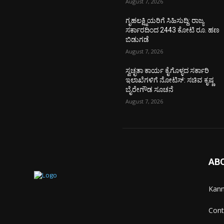
August 7, 2026
ಗೃಹಲಕ್ಷ್ಮಿಯರಿಗೆ ಸಿಹಿಸುದ್ದಿ: ರಾಜ್ಯ
ಸರ್ಕಾರದಿಂದ 2443 ಕೋಟಿ ರೂ. ಹಣ
ಬಿಡುಗಡೆ
August 7, 2026
ಸ್ವಚ್ಛತಾ ಕಾರ್ಯ ಕೈಗೊಳ್ಳದ ಸರ್ಕಾರಿ
ಇಲಾಖೆಗಳಿಗೆ ನೋಟಿಸ್: ಸಚಿವ ಕೃಷ್ಣ
ಬೈರೇಗೌಡ ಸೂಚನೆ
August 7, 2026
AB
Kann
Cont