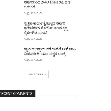
ಸರ್ಕಾರದಿಂದ 2443 ಕೋಟಿ ರೂ. ಹಣ
ಬಿಡುಗಡೆ
August 7, 2026
ಸ್ವಚ್ಛತಾ ಕಾರ್ಯ ಕೈಗೊಳ್ಳದ ಸರ್ಕಾರಿ
ಇಲಾಖೆಗಳಿಗೆ ನೋಟಿಸ್: ಸಚಿವ ಕೃಷ್ಣ
ಬೈರೇಗೌಡ ಸೂಚನೆ
August 7, 2026
ತಜ್ಞರ ಅಭಿಪ್ರಾಯ ಪಡೆಯದೆ ಕೊಳವೆ ಬಾವಿ
ಕೊರೆಸಬೇಡಿ: ಸಚಿವ ಈಶ್ವರ ಖಂಡ್ರೆ
August 7, 2026
Load more
RECENT COMMENTS