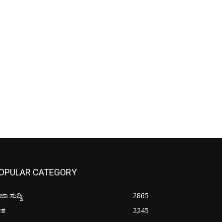
OPULAR CATEGORY
ಜಾ ಸುದ್ದಿ
2865
ೇಶ
2245