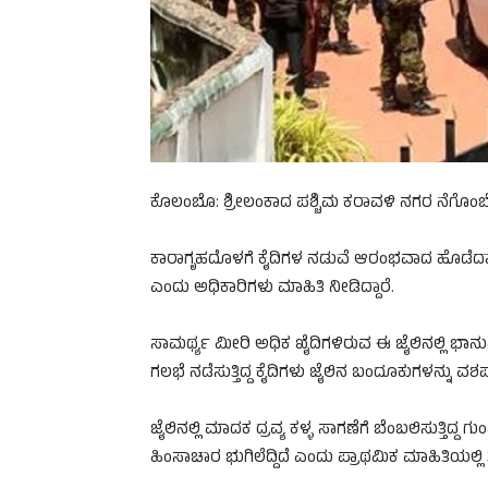
ಕೊಲಂಬೊ: ಶ್ರೀಲಂಕಾದ ಪಶ್ಚಿಮ ಕರಾವಳಿ ನಗರ ನೆಗೊಂಬೊದ 
ಕಾರಾಗೃಹದೊಳಗೆ ಕೈದಿಗಳ ನಡುವೆ ಆರಂಭವಾದ ಹೊಡೆದಾಟ ಹಿಂ
ಎಂದು ಅಧಿಕಾರಿಗಳು ಮಾಹಿತಿ ನೀಡಿದ್ದಾರೆ.
ಸಾಮರ್ಥ್ಯ ಮೀರಿ ಅಧಿಕ ಖೈದಿಗಳಿರುವ ಈ ಜೈಲಿನಲ್ಲಿ ಭಾನುವ
ಗಲಭೆ ನಡೆಸುತ್ತಿದ್ದ ಕೈದಿಗಳು ಜೈಲಿನ ಬಂದೂಕುಗಳನ್ನು ವಶ
ಜೈಲಿನಲ್ಲಿ ಮಾದಕ ದ್ರವ್ಯ ಕಳ್ಳ ಸಾಗಣೆಗೆ ಬೆಂಬಲಿಸುತ್ತಿ
ಹಿಂಸಾಚಾರ ಭುಗಿಲೆದ್ದಿದೆ ಎಂದು ಪ್ರಾಥಮಿಕ ಮಾಹಿತಿಯಲ್ಲಿ 