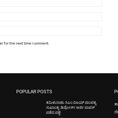
Name:*
Email:*
Website:
er for the next time I comment.
POPULAR POSTS
P
ತಮಿಳುನಾಡು ಸಿಎಂ ವಿಜಯ್‌ ದಾಂಪತ್ಯ
ತಾ
ಸುಖಾಂತ್ಯ: ಡಿವೋರ್ಸ್‌ ಅರ್ಜಿ ವಾಪಸ್‌
ದ
ಪಡೆದ ಪತ್ನಿ!