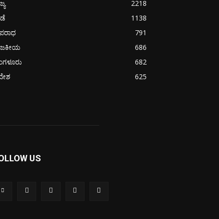
ಜ್ಯ
2218
ೀಡೆ
1138
ಪರಾಧ
791
ಾಜಕೀಯ
686
ೆಂಗಳೂರು
682
ದೇಶ
625
OLLOW US