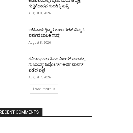
ಉಡುಪಿಯಲ್ಲಿ ಗ್ರಾಪಂ ಮಾಜಿ ಅಧ್ಯಕ್ಷ,
ಗುತ್ತಿಗೆದಾರನ ಗುಂಡಿಕ್ಕಿ ಹತ್ಯೆ
August 8, 2026
ಆಟವಾಡುತ್ತಿದ್ದಾಗ ಶಾಲಾ ಗೇಟ್‌ ಬಿದ್ದು 4
ವರ್ಷದ ಬಾಲಕಿ ಸಾವು
August 8, 2026
ತಮಿಳುನಾಡು ಸಿಎಂ ವಿಜಯ್‌ ದಾಂಪತ್ಯ
ಸುಖಾಂತ್ಯ: ಡಿವೋರ್ಸ್‌ ಅರ್ಜಿ ವಾಪಸ್‌
ಪಡೆದ ಪತ್ನಿ!
August 7, 2026
Load more
RECENT COMMENTS