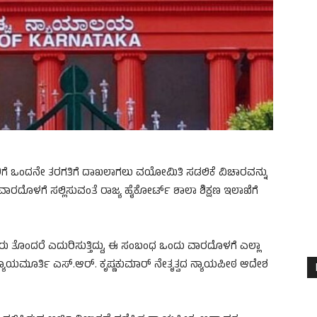
ಲಿಗೆ ಒಂದನೇ ತರಗತಿಗೆ ದಾಖಲಾಗಲು ವಯೋಮಿತಿ ಸಡಲಿಕೆ ವಿಚಾರವನ್ನು
 ವಾರದೊಳಗೆ ಸಲ್ಲಿಸುವಂತೆ ರಾಜ್ಯ ಹೈಕೋರ್ಟ್ ಶಾಲಾ ಶಿಕ್ಷಣ ಇಲಾಖೆಗೆ
ು ತೊಂದರೆ ಎದುರಿಸುತ್ತಿದ್ದು, ಈ ಸಂಬಂಧ ಒಂದು ವಾರದೊಳಗೆ ಎಲ್ಲಾ
ಾಯಮೂರ್ತಿ ಎಸ್.ಆರ್. ಕೃಷ್ಣಕುಮಾರ್ ನೇತೃತ್ವದ ನ್ಯಾಯಪೀಠ ಆದೇಶ