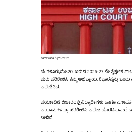
karnataka high court
ಬೆಂಗಳೂರು,ಮೇ.20: ಬರುವ 2026-27 ನೇ ಶೈಕ್ಷಣಿಕ ಸಾ
ಮರು ಪರಿಶೀಲಿಸಿ ತಮ್ಮ ಅಭಿಪ್ರಾಯ, ಶಿಫಾರಸ್ಸನ್ನು ಒಂದು
ಆದೇಶಿಸಿದೆ.
ವಯೋಮಿತಿ ವಿಚಾರದಲ್ಲಿ ವಿದ್ಯಾರ್ಥಿಗಳು ಹಾಗೂ ಪೋಷಕರ
ಆಯಾಮಗಳಲ್ಲೂ ಪರಿಶೀಲಿಸಿ ಆದೇಶ ಹೊರಡಿಸುವಂತೆ ನ್ಯ
ನೀಡಿದೆ.