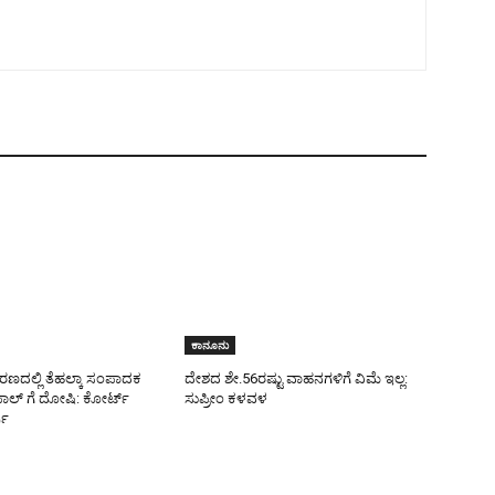
ಕಾನೂನು
ಕರಣದಲ್ಲಿ ತೆಹಲ್ಕಾ ಸಂಪಾದಕ
ದೇಶದ ಶೇ.56ರಷ್ಟು ವಾಹನಗಳಿಗೆ ವಿಮೆ ಇಲ್ಲ:
ಪಾಲ್‌ ಗೆ ದೋಷಿ: ಕೋರ್ಟ್‌
ಸುಪ್ರೀಂ ಕಳವಳ
ಪು