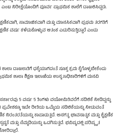
ಎಂಬ ನಿರೀಕ್ಷೆಯೊಂದಿಗೆ ಪೂರ್ವ ಪ್ರಾಥಮಿಕ ಶಾಲೆಗೆ ದಾಖಲಿಸಿದ್ದರು.
 ಶೈಕ್ಷಣಿಕವಾಗಿ, ಸಾಮಾಜಿಕವಾಗಿ ಮತ್ತು ಮಾನಸಿಕವಾಗಿ ಪ್ರಥಮ ತರಗತಿಗೆ
ಣಿಕ ವರ್ಷ ಕಳೆದುಕೊಳ್ಳುವ ಆತಂಕ ಎದುರಿಸುತ್ತಿದ್ದಾರೆ ಎಂದು
ಲಾ ದಾಖಲಾತಿಗೆ ಧಕ್ಕೆಯಾಗದಂತೆ ಸೂಕ್ತ ಕ್ರಮ ಕೈಗೊಳ್ಳಬೇಕೆಂದು
ಪ್ರಾಥಮಿಕ ಶಾಲಾ ಶಿಕ್ಷಣ ಇಲಾಖೆಯ ಉನ್ನತಾಧಿಕಾರಿಗಳಿಗೆ ಮನವಿ
 ಸರ್ಕಾರವು 5 ವರ್ಷ 5 ತಿಂಗಳು ವಯೋಮಿತಿವರೆಗೆ ಸಡಿಲಿಕೆ ನೀಡಿದ್ದನ್ನು
ಿ ಪ್ರವೇಶಕ್ಕೂ ಇದೇ ರೀತಿಯ ಒಮ್ಮೆಯ ಸಡಿಲಿಕೆಯನ್ನು ನೀಡುವಂತೆ
ಕ ನಿರಂತರತೆಯನ್ನು ಕಾಪಾಡುತ್ತದೆ. ಅನಗತ್ಯ ಭಾವನಾತ್ಮಕ ಮತ್ತು ಶೈಕ್ಷಣಿಕ
ಷ್ಟತೆ ಮತ್ತು ನೆಮ್ಮದಿಯನ್ನು ಒದಗಿಸುತ್ತದೆ. ಭವಿಷ್ಯದಲ್ಲಿ ಪರಿಷ್ಕೃತ
ರಿದ್ದಾರೆ.