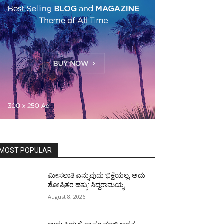
MOST POPULAR
ಮೀಸಲಾತಿ ಎನ್ನುವುದು ಭಿಕ್ಷೆಯಲ್ಲ, ಅದು
ಶೋಷಿತರ ಹಕ್ಕು: ಸಿದ್ದರಾಮಯ್ಯ
August 8, 2026