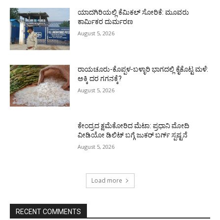
ಯಾದಗಿರಿಯಲ್ಲಿ ಕೆಮಿಕಲ್ ಸೋರಿಕೆ: ಮೂವರು
ಕಾರ್ಮಿಕರ ದುರ್ಮರಣ
August 5, 2026
ರಾಯಚೂರು-ಕೊಪ್ಪಳ-ಬಳ್ಳಾರಿ ಭಾಗದಲ್ಲಿ ಕೈಕೊಟ್ಟ ಮಳೆ:
ಅಕ್ಕಿ ದರ ಗಗನಕ್ಕೆ?
August 5, 2026
ಕೇಂದ್ರದ ಕ್ಷಮೆಕೋರಿದ ಮೆಟಾ: ಪ್ರಧಾನಿ ಮೋದಿ
ವೀಡಿಯೋ ಡಿಲಿಟ್ ಬಗ್ಗೆ ಜುಕರ್ ಬರ್ಗ್ ಸ್ಪಷ್ಟನೆ
August 5, 2026
Load more
RECENT COMMENTS