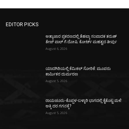
EDITOR PICKS
ಅತ್ಯಾಚಾರ ಪ್ರಕರಣದಲ್ಲಿ ತೆಹಲ್ಕಾ ಸಂಪಾದಕ ತರುಣ್‌
ತೇಜ್‌ ಪಾಲ್‌ ಗೆ ದೋಷಿ: ಕೋರ್ಟ್‌ ಮಹತ್ವದ ತೀರ್ಪು
August 6, 2026
ಯಾದಗಿರಿಯಲ್ಲಿ ಕೆಮಿಕಲ್ ಸೋರಿಕೆ: ಮೂವರು
ಕಾರ್ಮಿಕರ ದುರ್ಮರಣ
August 5, 2026
ರಾಯಚೂರು-ಕೊಪ್ಪಳ-ಬಳ್ಳಾರಿ ಭಾಗದಲ್ಲಿ ಕೈಕೊಟ್ಟ ಮಳೆ:
ಅಕ್ಕಿ ದರ ಗಗನಕ್ಕೆ?
August 5, 2026