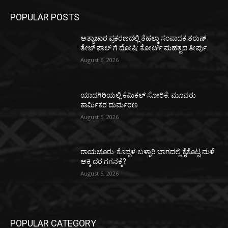
POPULAR POSTS
ಅತ್ಯಾಚಾರ ಪ್ರಕರಣದಲ್ಲಿ ತೆಹಲ್ಕಾ ಸಂಪಾದಕ ತರುಣ್‌
ತೇಜ್‌ ಪಾಲ್‌ ಗೆ ದೋಷಿ: ಕೋರ್ಟ್‌ ಮಹತ್ವದ ತೀರ್ಪು
August 6, 2026
ಯಾದಗಿರಿಯಲ್ಲಿ ಕೆಮಿಕಲ್ ಸೋರಿಕೆ: ಮೂವರು
ಕಾರ್ಮಿಕರ ದುರ್ಮರಣ
August 5, 2026
ರಾಯಚೂರು-ಕೊಪ್ಪಳ-ಬಳ್ಳಾರಿ ಭಾಗದಲ್ಲಿ ಕೈಕೊಟ್ಟ ಮಳೆ:
ಅಕ್ಕಿ ದರ ಗಗನಕ್ಕೆ?
August 5, 2026
POPULAR CATEGORY