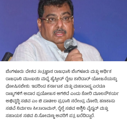
ಬೆಂಗಳೂರು: ದೇಶದ ತಂತ್ರಜ್ಞಾನ ರಾಜಧಾನಿ ಬೆಂಗಳೂರು ಮತ್ತು ಆರ್ಥಿಕ
ರಾಜಧಾನಿ‌ ಮುಂಬಯಿ ಮಧ್ಯೆ ಹೈಸ್ಪೀಡ್ ರೈಲು ಕಾರಿಡಾರ್ ಯೋಜನೆಯನ್ನು
ಘೋಷಿಸಬೇಕು. ಇದರಿಂದ ಕರ್ನಾಟಕ ಮತ್ತು ಮಹಾರಾಷ್ಟ್ರ ಎರಡೂ
ರಾಜ್ಯಗಳಿಗೆ ಅಪಾರ ಪ್ರಯೋಜನ ಆಗಲಿದೆ ಎಂದು ಕೋರಿ ಮೂಲಸೌಕರ್ಯ
ಅಭಿವೃದ್ಧಿ ಸಚಿವ ಎಂ ಬಿ ಪಾಟೀಲ ಪ್ರಧಾನಿ ನರೇಂದ್ರ ಮೋದಿ, ಹಣಕಾಸು
ಸಚಿವೆ ನಿರ್ಮಲಾ ಸೀತಾರಾಮನ್, ರೈಲ್ವೆ ಸಚಿವ ಅಶ್ವಿನಿ ವೈಷ್ಣವ್ ಮತ್ತು
ಸಹಾಯಕ ಸಚಿವ ವಿ.ಸೋಮಣ್ಣ ಅವರಿಗೆ ಪತ್ರ ಬರೆದಿದ್ದಾರೆ.