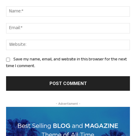
Comment:
Nam
Ema
Web
Save my name, email, and website in this browser for the next
time I comment.
- Advertisment -