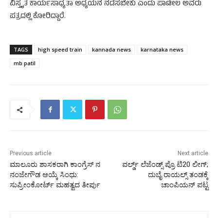
ವಿಸ್ತೃತ ಕಾರ್ಯಸಾಧ್ಯತಾ ಅಧ್ಯಯನ ನಡೆಸಬೇಕು ಎಂದು ಪಾಟೀಲ ಅವರು
ಪತ್ರದಲ್ಲಿ ಕೋರಿದ್ದಾರೆ.
TAGS
high speed train
kannada news
karnataka news
mb patil
Previous article
Next article
ಮಾಲೂರು ಶಾಸಕರಾಗಿ ಕಾಂಗ್ರೆಸ್ ನ
ವರ್ಲ್ಡ್ ಲೆಜೆಂಡ್ಸ್ ಪ್ರೊ ಟಿ20 ಲೀಗ್;
ನಂಜೇಗೌಡ ಆಯ್ಕೆ ಸಿಂಧು:
ದುಬೈ ರಾಯಲ್ಸ್ ತಂಡಕ್ಕೆ
ಸುಪ್ರೀಂಕೋರ್ಟ್ ಮಹತ್ವದ ತೀರ್ಪು
ಚಾಂಪಿಯನ್ ಪಟ್ಟ