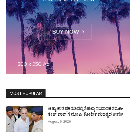
MOST POPULAR
ಅತ್ಯಾಚಾರ ಪ್ರಕರಣದಲ್ಲಿ ತೆಹಲ್ಕಾ ಸಂಪಾದಕ ತರುಣ್‌
ತೇಜ್‌ ಪಾಲ್‌ ಗೆ ದೋಷಿ: ಕೋರ್ಟ್‌ ಮಹತ್ವದ ತೀರ್ಪು
August 6, 2026