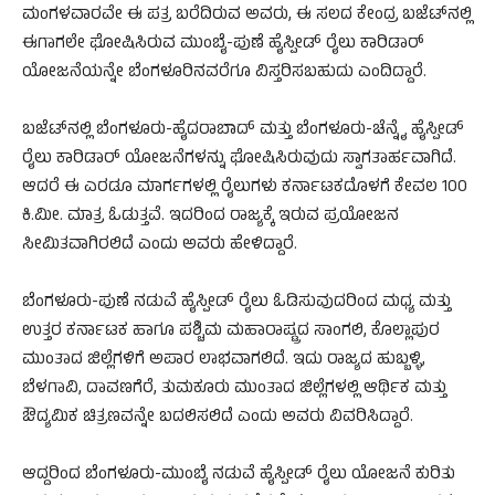
ಮಂಗಳವಾರವೇ ಈ ಪತ್ರ ಬರೆದಿರುವ ಅವರು, ಈ ಸಲದ ಕೇಂದ್ರ ಬಜೆಟ್‌ನಲ್ಲಿ
ಈಗಾಗಲೇ ಘೋಷಿಸಿರುವ ಮುಂಬೈ-ಪುಣೆ ಹೈಸ್ಪೀಡ್ ರೈಲು ಕಾರಿಡಾರ್
ಯೋಜನೆಯನ್ನೇ ಬೆಂಗಳೂರಿನವರೆಗೂ ವಿಸ್ತರಿಸಬಹುದು ಎಂದಿದ್ದಾರೆ.
ಬಜೆಟ್‌ನಲ್ಲಿ ಬೆಂಗಳೂರು-ಹೈದರಾಬಾದ್ ಮತ್ತು ಬೆಂಗಳೂರು-ಚೆನ್ನೈ ಹೈಸ್ಪೀಡ್
ರೈಲು ಕಾರಿಡಾರ್ ಯೋಜನೆಗಳನ್ನು ಘೋಷಿಸಿರುವುದು ಸ್ವಾಗತಾರ್ಹವಾಗಿದೆ.
ಆದರೆ ಈ ಎರಡೂ ಮಾರ್ಗಗಳಲ್ಲಿ ರೈಲುಗಳು ಕರ್ನಾಟಕದೊಳಗೆ ಕೇವಲ 100
ಕಿ.ಮೀ. ಮಾತ್ರ ಓಡುತ್ತವೆ. ಇದರಿಂದ ರಾಜ್ಯಕ್ಕೆ ಇರುವ ಪ್ರಯೋಜನ
ಸೀಮಿತವಾಗಿರಲಿದೆ ಎಂದು ಅವರು ಹೇಳಿದ್ದಾರೆ.
ಬೆಂಗಳೂರು-ಪುಣೆ ನಡುವೆ ಹೈಸ್ಪೀಡ್ ರೈಲು ಓಡಿಸುವುದರಿಂದ ಮಧ್ಯ ಮತ್ತು
ಉತ್ತರ ಕರ್ನಾಟಕ ಹಾಗೂ ಪಶ್ಚಿಮ ಮಹಾರಾಷ್ಟ್ರದ ಸಾಂಗಲಿ, ಕೊಲ್ಲಾಪುರ
ಮುಂತಾದ ಜಿಲ್ಲೆಗಳಿಗೆ ಅಪಾರ ಲಾಭವಾಗಲಿದೆ. ಇದು ರಾಜ್ಯದ ಹುಬ್ಬಳ್ಳಿ,
ಬೆಳಗಾವಿ, ದಾವಣಗೆರೆ, ತುಮಕೂರು ಮುಂತಾದ ಜಿಲ್ಲೆಗಳಲ್ಲಿ ಆರ್ಥಿಕ ಮತ್ತು
ಔದ್ಯಮಿಕ ಚಿತ್ರಣವನ್ನೇ ಬದಲಿಸಲಿದೆ ಎಂದು ಅವರು ವಿವರಿಸಿದ್ದಾರೆ.
ಆದ್ದರಿಂದ ಬೆಂಗಳೂರು-ಮುಂಬೈ ನಡುವೆ ಹೈಸ್ಪೀಡ್ ರೈಲು ಯೋಜನೆ ಕುರಿತು