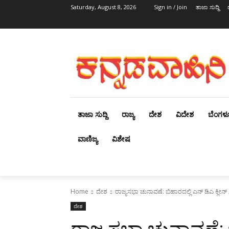
Saturday, August 8, 2026
Sign in / Join
ತಾಜಾ ಸುದ್ದಿ
ತಾಜಾ ಸುದ್ದಿ
ರಾಜ್ಯ
ದೇಶ
ವಿದೇಶ
ಬೆಂಗಳ
ವಾಣಿಜ್ಯ
ವಿಶೇಷ
Home
ದೇಶ
ರಾಜ್ಯಸಭಾ ಚುನಾವಣೆ: ಬಿಹಾರದಲ್ಲಿ ಎನ್ ಡಿಎ ಕ್ಲೀನ್ 
ದೇಶ