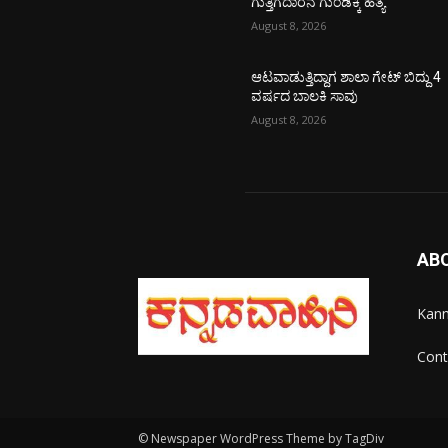
ಗುತ್ತಿಗೆದಾರನ ಗುಂಡಿಕ್ಕಿ ಹತ್ಯೆ
August 8, 2026
ಆಟವಾಡುತ್ತಿದ್ದಾಗ ಶಾಲಾ ಗೇಟ್‌ ಬಿದ್ದು 4
ವರ್ಷದ ಬಾಲಕಿ ಸಾವು
August 8, 2026
AB
Kann
Cont
© Newspaper WordPress Theme by TagDiv