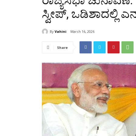
ರಾಜ್ಯಸಭಾ ಚುನಾವಣೆ: ಬ
ಸ್ವೀಪ್, ಒಡಿಶಾದಲ್ಲಿ 
By
Vahini
March 16, 2026
Share