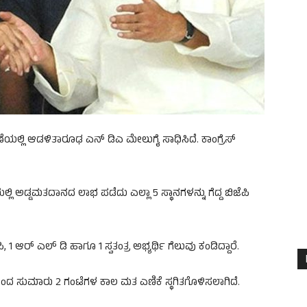
ಯಲ್ಲಿ ಆಡಳಿತಾರೂಢ ಎನ್ ಡಿಎ ಮೇಲುಗೈ ಸಾಧಿಸಿದೆ. ಕಾಂಗ್ರೆಸ್
್ಲಿ ಅಡ್ಡಮತದಾನದ ಲಾಭ ಪಡೆದು ಎಲ್ಲಾ 5 ಸ್ಥಾನಗಳನ್ನು ಗೆದ್ದ ಬಿಜೆಪಿ
, 1 ಆರ್ ಎಲ್ ಡಿ ಹಾಗೂ 1 ಸ್ವತಂತ್ರ ಅಭ್ಯರ್ಥಿ ಗೆಲುವು ಕಂಡಿದ್ದಾರೆ.
ಂದ ಸುಮಾರು 2 ಗಂಟೆಗಳ ಕಾಲ ಮತ ಎಣಿಕೆ ಸ್ಥಗಿತಗೊಳಿಸಲಾಗಿದೆ.