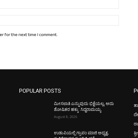
Email:*
Website:
er for the next time I comment.
POPULAR POSTS
P
ಮೀಸಲಾತಿ ಎನ್ನುವುದು ಭಿಕ್ಷೆಯಲ್ಲ, ಅದು
ತಾ
ಶೋಷಿತರ ಹಕ್ಕು: ಸಿದ್ದರಾಮಯ್ಯ
ದ
August 8, 2026
ರಾ
ಕ್ರ
ಉಡುಪಿಯಲ್ಲಿ ಗ್ರಾಪಂ ಮಾಜಿ ಅಧ್ಯಕ್ಷ,