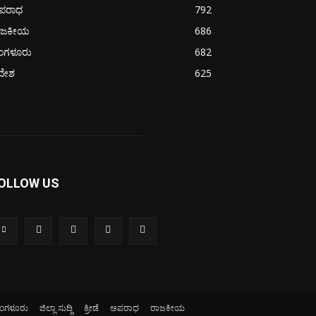
ಪರಾಧ
792
ಾಜಕೀಯ
686
ೆಂಗಳೂರು
682
ದೇಶ
625
OLLOW US
ೆಂಗಳೂರು
ಜಿಲ್ಲಾ ಸುದ್ದಿ
ಕ್ರೀಡೆ
ಅಪರಾಧ
ರಾಜಕೀಯ