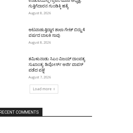
ಉಡುಪಿಯಲ್ಲಿ ಗ್ರಾಪಂ ಮಾಜಿ ಅಧ್ಯಕ್ಷ,
ಗುತ್ತಿಗೆದಾರನ ಗುಂಡಿಕ್ಕಿ ಹತ್ಯೆ
August 8, 2026
ಆಟವಾಡುತ್ತಿದ್ದಾಗ ಶಾಲಾ ಗೇಟ್‌ ಬಿದ್ದು 4
ವರ್ಷದ ಬಾಲಕಿ ಸಾವು
August 8, 2026
ತಮಿಳುನಾಡು ಸಿಎಂ ವಿಜಯ್‌ ದಾಂಪತ್ಯ
ಸುಖಾಂತ್ಯ: ಡಿವೋರ್ಸ್‌ ಅರ್ಜಿ ವಾಪಸ್‌
ಪಡೆದ ಪತ್ನಿ!
August 7, 2026
Load more
RECENT COMMENTS