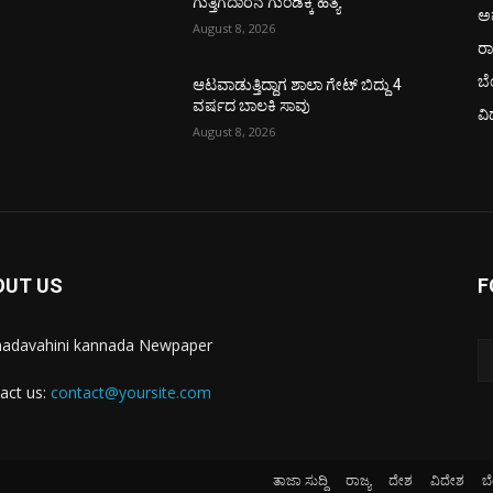
ಗುತ್ತಿಗೆದಾರನ ಗುಂಡಿಕ್ಕಿ ಹತ್ಯೆ
ಅ
August 8, 2026
ರ
ಬ
ಆಟವಾಡುತ್ತಿದ್ದಾಗ ಶಾಲಾ ಗೇಟ್‌ ಬಿದ್ದು 4
ವರ್ಷದ ಬಾಲಕಿ ಸಾವು
ವಿ
August 8, 2026
OUT US
F
adavahini kannada Newpaper
act us:
contact@yoursite.com
ತಾಜಾ ಸುದ್ದಿ
ರಾಜ್ಯ
ದೇಶ
ವಿದೇಶ
ಬ