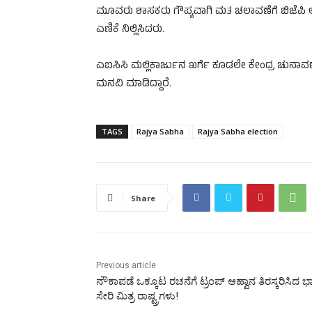
ಮೂವರು ಶಾಸಕರು ಗೌಪ್ಯವಾಗಿ ಮತ ಚಲಾವಣೆಗೆ ಬಿಜೆಪಿ ಆಕ್ಷ
ಎಣಿಕೆ ನಿಲ್ಲಿಸಿದರು.
ಎಐಸಿಸಿ ಮಲ್ಲಿಕಾರ್ಜುನ ಖರ್ಗೆ ಕೂಡಲೇ ಕೇಂದ್ರ ಚುನಾವ
ಮನವಿ ಮಾಡಿದ್ದಾರೆ.
TAGS
Rajya Sabha
Rajya Sabha election
Share
Previous article
ನೌಕಾಪಡೆ ಒಕ್ಕೂಟ ರಚನೆಗೆ ಟ್ರಂಪ್ ಆಹ್ವಾನ ತಿರಸ್ಕರಿಸಿದ 
ಸೇರಿ ಮಿತ್ರ ರಾಷ್ಟ್ರಗಳು!