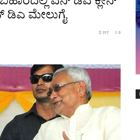
ಿಹಾರದಲ್ಲಿ ಎನ್ ಡಿಎ ಕ್ಲೀನ್
ಎನ್ ಡಿಎ ಮೇಲುಗೈ
317
0