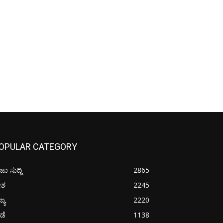
OPULAR CATEGORY
ಜಾ ಸುದ್ದಿ
2865
ೇಶ
2245
ಜ್ಯ
2220
ೀಡೆ
1138