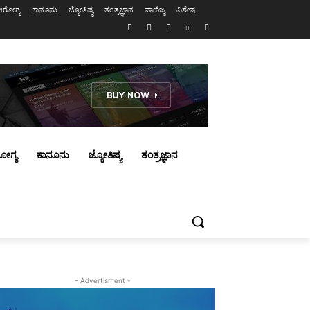
ಆರೋಗ್ಯ
ಕಾನೂನು
ಜ್ಯೋತಿಷ್ಯ
ತಂತ್ರಜ್ಞಾನ
ವಾಣಿಜ್ಯ
ವಿಶೇಷ
ೋಗ್ಯ
ಕಾನೂನು
ಜ್ಯೋತಿಷ್ಯ
ತಂತ್ರಜ್ಞಾನ
- Advertisment -