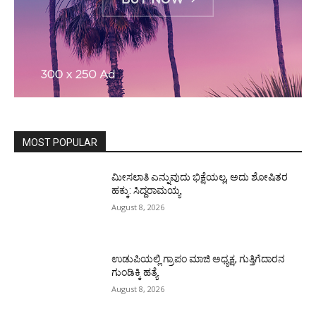
MOST POPULAR
ಮೀಸಲಾತಿ ಎನ್ನುವುದು ಭಿಕ್ಷೆಯಲ್ಲ, ಅದು ಶೋಷಿತರ
ಹಕ್ಕು: ಸಿದ್ದರಾಮಯ್ಯ
August 8, 2026
ಉಡುಪಿಯಲ್ಲಿ ಗ್ರಾಪಂ ಮಾಜಿ ಅಧ್ಯಕ್ಷ, ಗುತ್ತಿಗೆದಾರನ
ಗುಂಡಿಕ್ಕಿ ಹತ್ಯೆ
August 8, 2026