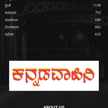
ಕ್ರೀಡೆ
1138
ಅಪರಾಧ
792
ರಾಜಕೀಯ
686
ಬೆಂಗಳೂರು
682
ವಿದೇಶ
625
ABOUT US