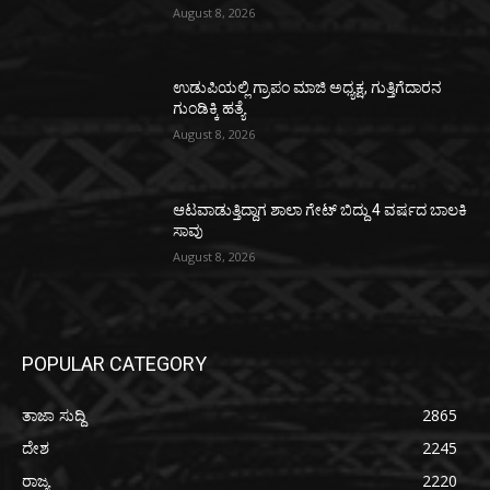
August 8, 2026
ಉಡುಪಿಯಲ್ಲಿ ಗ್ರಾಪಂ ಮಾಜಿ ಅಧ್ಯಕ್ಷ, ಗುತ್ತಿಗೆದಾರನ
ಗುಂಡಿಕ್ಕಿ ಹತ್ಯೆ
August 8, 2026
ಆಟವಾಡುತ್ತಿದ್ದಾಗ ಶಾಲಾ ಗೇಟ್‌ ಬಿದ್ದು 4 ವರ್ಷದ ಬಾಲಕಿ
ಸಾವು
August 8, 2026
POPULAR CATEGORY
ತಾಜಾ ಸುದ್ದಿ
2865
ದೇಶ
2245
ರಾಜ್ಯ
2220