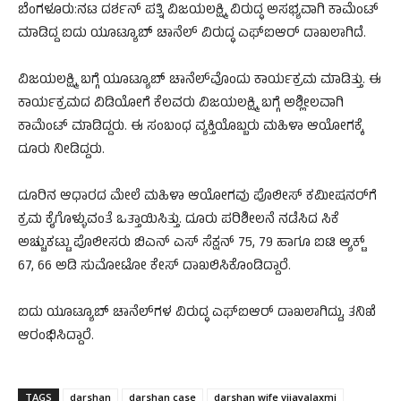
ಬೆಂಗಳೂರು:ನಟ ದರ್ಶನ್ ಪತ್ನಿ ವಿಜಯಲಕ್ಷ್ಮಿ ವಿರುದ್ಧ ಅಸಭ್ಯವಾಗಿ ಕಾಮೆಂಟ್
ಮಾಡಿದ್ದ ಐದು ಯೂಟ್ಯೂಬ್ ಚಾನೆಲ್ ವಿರುದ್ಧ ಎಫ್‌ಐಆರ್ ದಾಖಲಾಗಿದೆ.
ವಿಜಯಲಕ್ಷ್ಮಿ ಬಗ್ಗೆ ಯೂಟ್ಯೂಬ್ ಚಾನೆಲ್‌ವೊಂದು ಕಾರ್ಯಕ್ರಮ ಮಾಡಿತ್ತು. ಈ
ಕಾರ್ಯಕ್ರಮದ ವಿಡಿಯೋಗೆ ಕೆಲವರು ವಿಜಯಲಕ್ಷ್ಮಿ ಬಗ್ಗೆ ಅಶ್ಲೀಲವಾಗಿ
ಕಾಮೆಂಟ್ ಮಾಡಿದ್ದರು. ಈ ಸಂಬಂಧ ವ್ಯಕ್ತಿಯೊಬ್ಬರು ಮಹಿಳಾ ಆಯೋಗಕ್ಕೆ
ದೂರು ನೀಡಿದ್ದರು.
ದೂರಿನ ಆಧಾರದ ಮೇಲೆ ಮಹಿಳಾ ಆಯೋಗವು ಪೊಲೀಸ್ ಕಮೀಷನರ್‌ಗೆ
ಕ್ರಮ ಕೈಗೊಳ್ಳುವಂತೆ ಒತ್ತಾಯಿಸಿತ್ತು. ದೂರು ಪರಿಶೀಲನೆ ನಡೆಸಿದ ಸಿಕೆ
ಅಚ್ಚುಕಟ್ಟು ಪೊಲೀಸರು ಬಿಎನ್ ಎಸ್ ಸೆಕ್ಷನ್ 75, 79 ಹಾಗೂ ಐಟಿ ಆ್ಯಕ್ಟ್
67, 66 ಅಡಿ ಸುಮೋಟೋ ಕೇಸ್ ದಾಖಲಿಸಿಕೊಂಡಿದ್ದಾರೆ.
ಐದು ಯೂಟ್ಯೂಬ್ ಚಾನೆಲ್‌ಗಳ ವಿರುದ್ಧ ಎಫ್‌ಐಆರ್ ದಾಖಲಾಗಿದ್ದು, ತನಿಖೆ
ಆರಂಭಿಸಿದ್ದಾರೆ.
TAGS
darshan
darshan case
darshan wife vijayalaxmi