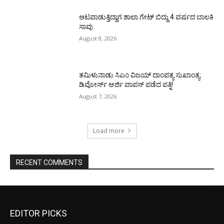
ಆಟವಾಡುತ್ತಿದ್ದಾಗ ಶಾಲಾ ಗೇಟ್‌ ಬಿದ್ದು 4 ವರ್ಷದ ಬಾಲಕಿ
ಸಾವು
August 8, 2026
ತಮಿಳುನಾಡು ಸಿಎಂ ವಿಜಯ್‌ ದಾಂಪತ್ಯ ಸುಖಾಂತ್ಯ:
ಡಿವೋರ್ಸ್‌ ಅರ್ಜಿ ವಾಪಸ್‌ ಪಡೆದ ಪತ್ನಿ!
August 7, 2026
Load more
RECENT COMMENTS
EDITOR PICKS