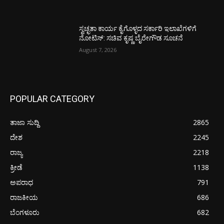
ಸ್ವಚ್ಛತಾ ಕಾರ್ಯ ಕೈಗೊಳ್ಳದ ಸರ್ಕಾರಿ ಇಲಾಖೆಗಳಿಗೆ
ನೋಟಿಸ್: ಸಚಿವ ಕೃಷ್ಣ ಬೈರೇಗೌಡ ಸೂಚನೆ
August 7, 2026
POPULAR CATEGORY
ತಾಜಾ ಸುದ್ದಿ
2865
ದೇಶ
2245
ರಾಜ್ಯ
2218
ಕ್ರೀಡೆ
1138
ಅಪರಾಧ
791
ರಾಜಕೀಯ
686
ಬೆಂಗಳೂರು
682