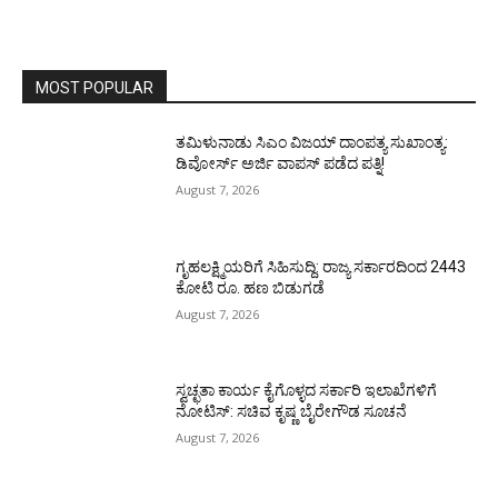
MOST POPULAR
ತಮಿಳುನಾಡು ಸಿಎಂ ವಿಜಯ್‌ ದಾಂಪತ್ಯ ಸುಖಾಂತ್ಯ:
ಡಿವೋರ್ಸ್‌ ಅರ್ಜಿ ವಾಪಸ್‌ ಪಡೆದ ಪತ್ನಿ!
August 7, 2026
ಗೃಹಲಕ್ಷ್ಮಿಯರಿಗೆ ಸಿಹಿಸುದ್ದಿ: ರಾಜ್ಯ ಸರ್ಕಾರದಿಂದ 2443
ಕೋಟಿ ರೂ. ಹಣ ಬಿಡುಗಡೆ
August 7, 2026
ಸ್ವಚ್ಛತಾ ಕಾರ್ಯ ಕೈಗೊಳ್ಳದ ಸರ್ಕಾರಿ ಇಲಾಖೆಗಳಿಗೆ
ನೋಟಿಸ್: ಸಚಿವ ಕೃಷ್ಣ ಬೈರೇಗೌಡ ಸೂಚನೆ
August 7, 2026