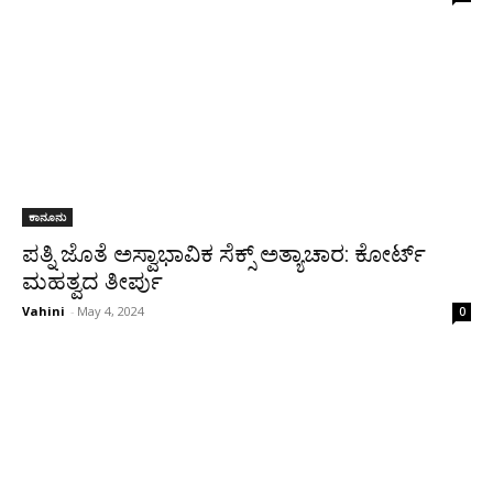
ಕಾನೂನು
ಪತ್ನಿ ಜೊತೆ ಅಸ್ವಾಭಾವಿಕ ಸೆಕ್ಸ್ ಅತ್ಯಾಚಾರ: ಕೋರ್ಟ್
ಮಹತ್ವದ ತೀರ್ಪು
Vahini
-
May 4, 2024
0