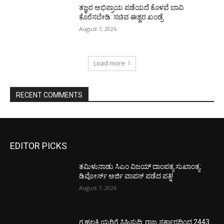
ತಜ್ಞರ ಅಭಿಪ್ರಾಯ ಪಡೆಯದೆ ಕೊಳವೆ ಬಾವಿ
ಕೊರೆಸಬೇಡಿ: ಸಚಿವ ಈಶ್ವರ ಖಂಡ್ರೆ
August 7, 2026
Load more
RECENT COMMENTS
EDITOR PICKS
ತಮಿಳುನಾಡು ಸಿಎಂ ವಿಜಯ್‌ ದಾಂಪತ್ಯ ಸುಖಾಂತ್ಯ:
ಡಿವೋರ್ಸ್‌ ಅರ್ಜಿ ವಾಪಸ್‌ ಪಡೆದ ಪತ್ನಿ!
August 7, 2026
ಗೃಹಲಕ್ಷ್ಮಿಯರಿಗೆ ಸಿಹಿಸುದ್ದಿ: ರಾಜ್ಯ ಸರ್ಕಾರದಿಂದ 2443