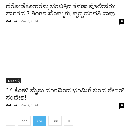
ದರೋಡೆಕೋರರನ್ನು ಬೆಂಬತ್ತಿದ ಕೆನಡಾ ಪೊಲೀಸರು:
ಭಾರತದ 3 ತಿಂಗಳ ಮೊಮ್ಮಗು, ವೃದ್ದ ದಂಪತಿ ಸಾವು
Vahini
-
May 3, 2024
0
ತಾಜಾ ಸುದ್ದಿ
14 ಕೋಟಿ ಮೈಲು ದೂರದಿಂದ ಭೂಮಿಗೆ ಬಂದ ಲೇಸರ್
ಸಂದೇಶ!
Vahini
-
May 2, 2024
0
786
787
788