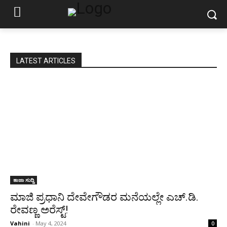
LATEST ARTICLES
ತಾಜಾ ಸುದ್ದಿ
ಮಾಜಿ ಪ್ರಧಾನಿ ದೇವೇಗೌಡರ ಮನೆಯಲ್ಲೇ ಎಚ್.ಡಿ.
ರೇವಣ್ಣ ಅರೆಸ್ಟ್!
Vahini
-
May 4, 2024
0