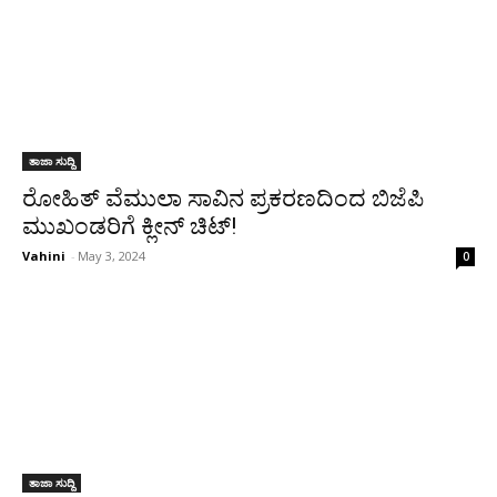
ತಾಜಾ ಸುದ್ದಿ
ರೋಹಿತ್ ವೆಮುಲಾ ಸಾವಿನ ಪ್ರಕರಣದಿಂದ ಬಿಜೆಪಿ
ಮುಖಂಡರಿಗೆ ಕ್ಲೀನ್ ಚಿಟ್!
Vahini
-
May 3, 2024
0
ತಾಜಾ ಸುದ್ದಿ