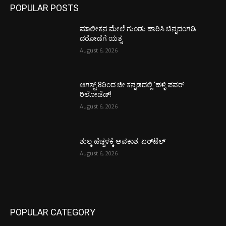
POPULAR POSTS
ಮಾಲೀಕನ ಮೇಲೆ ಗುಂಡು ಹಾರಿಸಿ ಚಿನ್ನದಂಗಡಿ
ದರೋಡೆಗೆ ಯತ್ನ
August 6, 2026
ಆಗಸ್ಟ್ 8ರಿಂದ ಜೀ ಕನ್ನಡದಲ್ಲಿ ‘ಹಳ್ಳಿ ಪವರ್
ರಿಲೋಡೆಡ್!
August 6, 2026
ಶುಲ್ಕ ಹೆಚ್ಚಳಕ್ಕೆ ಅವಕಾಶ: ಏರ್‌ಟೆಲ್
August 6, 2026
POPULAR CATEGORY