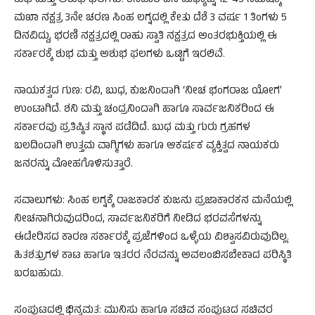
​ಶುಭ ಮತ್ತು ಅಶುಭ ಫಲಗಳು: ಶನಿವಾರ ದಿನ ಮಧ್ಯಾಹ್ನ 12-45 ನಿಮಿಷಕ್ಕೆ
ಮಖಾ ನಕ್ಷತ್ರ 3ನೇ ಚರಣ ಸಿಂಹ ಲಗ್ನದಲ್ಲಿ ಕೇತು ದೆಶೆ 3 ವರ್ಷ 1 ತಿಂಗಳು 5
ದಿನವಿದ್ದು, ಭರಣಿ ನಕ್ಷತ್ರದಲ್ಲಿ ರಾಹು ಸ್ವಾತಿ ನಕ್ಷತ್ರದ ಅಂತರಭುಕ್ತಿಯಲ್ಲಿ ಈ
ಸರ್ಕಾರಕ್ಕೆ ಶುಭ ಮತ್ತು ಅಶುಭ ಫಲಗಳು ಒಟ್ಟಿಗೆ ಇರಲಿವೆ.
​ನಾಯಕತ್ವದ ಗುಣ: ರವಿ, ಬುಧ, ಕುಜನಿಂದಾಗಿ ‘ನೀಚ ಭಂಗರಾಜ ಯೋಗ’
ಉಂಟಾಗಿದೆ. ಶನಿ ಮತ್ತು ಚಂದ್ರನಿಂದಾಗಿ ಹಾಗೂ ಸಾರ್ವಜನಿಕರಿಂದ ಈ
ಸರ್ಕಾರವು ಪ್ರತಿಷ್ಠಿತ ಸ್ಥಾನ ಪಡೆದಿದೆ. ಬುಧ ಮತ್ತು ಗುರು ಗ್ರಹಗಳ
ಬಲದಿಂದಾಗಿ ಉತ್ತಮ ವಾಗ್ಮಿಗಳು ಹಾಗೂ ಆಕರ್ಷಕ ವ್ಯಕ್ತಿತ್ವದ ನಾಯಕರು
ಜನರನ್ನು ಮೋಹಗೊಳಿಸುತ್ತಾರೆ.
​ಸವಾಲುಗಳು: ಸಿಂಹ ಲಗ್ನಕ್ಕೆ ರಾಜಕಾರಕ ಕುಜನು ಪ್ರಜಾಕಾರಕನ ಮನೆಯಲ್ಲಿ
ನೀಚನಾಗಿರುವುದರಿಂದ, ಸಾರ್ವಜನಿಕರಿಗೆ ನೀಡಿದ ಭರವಸೆಗಳನ್ನು
ಈಡೇರಿಸದ ಕಾರಣ ಸರ್ಕಾರಕ್ಕೆ ಪ್ರಜೆಗಳಿಂದ ಒಳ್ಳೆಯ ವಿಶ್ವಾಸವಿರುವುದಿಲ್ಲ.
ಹಿತಶತ್ರುಗಳ ಕಾಟ ಹಾಗೂ ಇತರರ ನೆರವನ್ನು ಅವಲಂಬಿಸಬೇಕಾದ ಪರಿಸ್ಥಿತಿ
ಬರಬಹುದು.
​ಸಂಪುಟದಲ್ಲಿ ಭಿನ್ನಮತ: ಮುನಿಸು ಹಾಗೂ ಸಚಿವ ಸಂಪುಟದ ಸಚಿವರ