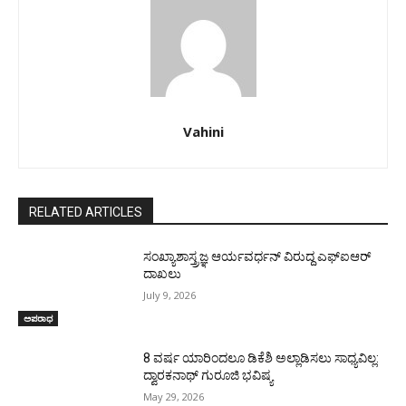
Vahini
RELATED ARTICLES
ಸಂಖ್ಯಾಶಾಸ್ತ್ರಜ್ಞ ಆರ್ಯವರ್ಧನ್ ವಿರುದ್ದ ಎಫ್‌ಐಆ‌ರ್
ದಾಖಲು
July 9, 2026
ಅಪರಾಧ
8 ವರ್ಷ ಯಾರಿಂದಲೂ ಡಿಕೆಶಿ ಅಲ್ಲಾಡಿಸಲು ಸಾಧ್ಯವಿಲ್ಲ:
ದ್ವಾರಕನಾಥ್ ಗುರೂಜಿ ಭವಿಷ್ಯ
May 29, 2026