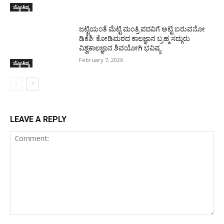
ಜ್ಯೋತಿಷ್ಯ
ಜಟ್ಟಿಯಂತೆ ಮೆಟ್ಟಿ ಮಂತ್ರಿ ಪದವಿಗೆ ಅಟ್ಟಿ ಬರುವನೋ
ಡಿಕೆಶಿ: ಕೋಡಿಮಠದ ಕಾಲಜ್ಞಾನ ಬ್ರಹ್ಮ ಸದ್ಗುರು
ವಿಶ್ವಕಾಲಜ್ಞಾನ ಶಿವಯೋಗಿ ಭವಿಷ್ಯ
February 7, 2026
ಜ್ಯೋತಿಷ್ಯ
LEAVE A REPLY
Comment: