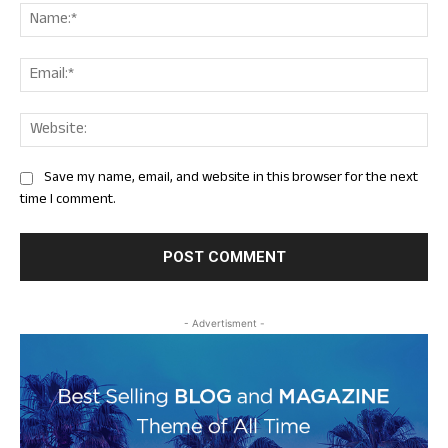
Nam
Ema
Web
Save my name, email, and website in this browser for the next
time I comment.
- Advertisment -