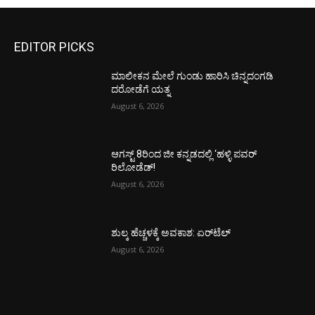
EDITOR PICKS
ಮಾಲೀಕನ ಮೇಲೆ ಗುಂಡು ಹಾರಿಸಿ ಚಿನ್ನದಂಗಡಿ
ದರೋಡೆಗೆ ಯತ್ನ
August 6, 2026
ಆಗಸ್ಟ್ 8ರಿಂದ ಜೀ ಕನ್ನಡದಲ್ಲಿ ‘ಹಳ್ಳಿ ಪವರ್
ರಿಲೋಡೆಡ್!
August 6, 2026
ಶುಲ್ಕ ಹೆಚ್ಚಳಕ್ಕೆ ಅವಕಾಶ: ಏರ್‌ಟೆಲ್
August 6, 2026