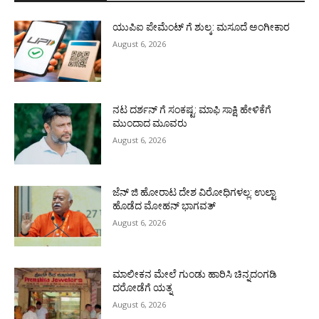
ಯುಪಿಐ ಪೇಮೆಂಟ್ ಗೆ ಶುಲ್ಕ: ಮಸೂದೆ ಅಂಗೀಕಾರ
August 6, 2026
ನಟ ದರ್ಶನ್ ಗೆ ಸಂಕಷ್ಟ: ಮಾಫಿ ಸಾಕ್ಷಿ ಹೇಳಿಕೆಗೆ
ಮುಂದಾದ ಮೂವರು
August 6, 2026
ಜೆನ್ ಜಿ ಹೋರಾಟ ದೇಶ ವಿರೋಧಿಗಳಲ್ಲ: ಉಲ್ಟಾ
ಹೊಡೆದ ಮೋಹನ್ ಭಾಗವತ್
August 6, 2026
ಮಾಲೀಕನ ಮೇಲೆ ಗುಂಡು ಹಾರಿಸಿ ಚಿನ್ನದಂಗಡಿ
ದರೋಡೆಗೆ ಯತ್ನ
August 6, 2026