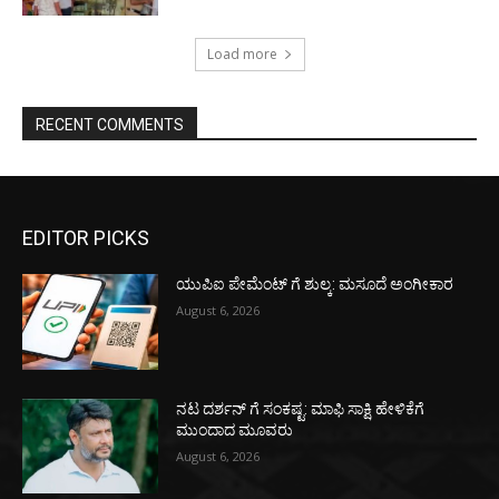
Load more
RECENT COMMENTS
EDITOR PICKS
ಯುಪಿಐ ಪೇಮೆಂಟ್ ಗೆ ಶುಲ್ಕ: ಮಸೂದೆ ಅಂಗೀಕಾರ
August 6, 2026
ನಟ ದರ್ಶನ್ ಗೆ ಸಂಕಷ್ಟ: ಮಾಫಿ ಸಾಕ್ಷಿ ಹೇಳಿಕೆಗೆ
ಮುಂದಾದ ಮೂವರು
August 6, 2026