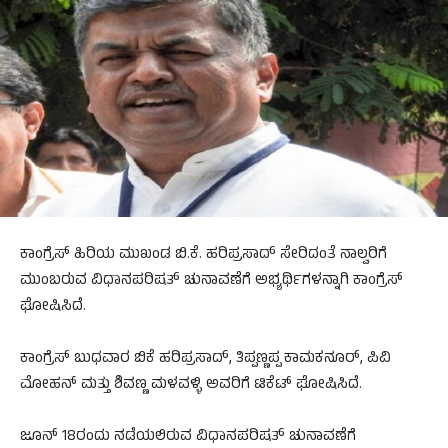
ಕಾಂಗ್ರೆಸ್ ಹಿರಿಯ ಮುಖಂಡ ಬಿ.ಕೆ. ಹರಿಪ್ರಸಾದ್ ಸೇರಿದಂತೆ ನಾಲ್ವರಿಗೆ
ಮುಂಬರುವ ವಿಧಾನಪರಿಷತ್ ಚುನಾವಣೆಗೆ ಅಭ್ಯರ್ಥಿಗಳನ್ನಾಗಿ ಕಾಂಗ್ರೆಸ್
ಘೋಷಿಸಿದೆ.
ಕಾಂಗ್ರೆಸ್ ಬುಧವಾರ ಬಿಕೆ ಹರಿಪ್ರಸಾದ್, ತಿಪ್ಪಣ್ಣಪ್ಪ ಕಾಮಕನೂರ್, ಪಿವಿ
ಮೋಹನ್ ಮತ್ತು ಶಿವಣ್ಣ ಮಳವಳ್ಳಿ ಅವರಿಗೆ ಟಿಕೆಟ್ ಘೋಷಿಸಿದೆ.
ಜೂನ್ 18ರಂದು ನಡೆಯಲಿರುವ ವಿಧಾನಪರಿಷತ್ ಚುನಾವಣೆಗೆ