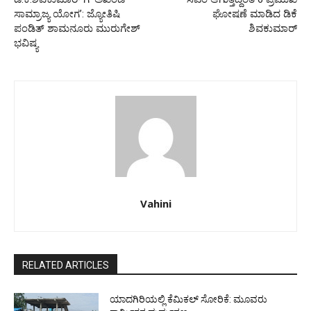
ಸಾಮ್ರಾಜ್ಯ ಯೋಗ’: ಜ್ಯೋತಿಷಿ
ಘೋಷಣೆ ಮಾಡಿದ ಡಿಕೆ
ಪಂಡಿತ್ ಶಾಮನೂರು ಮುರುಗೇಶ್
ಶಿವಕುಮಾರ್
ಭವಿಷ್ಯ
Vahini
RELATED ARTICLES
ಯಾದಗಿರಿಯಲ್ಲಿ ಕೆಮಿಕಲ್ ಸೋರಿಕೆ: ಮೂವರು