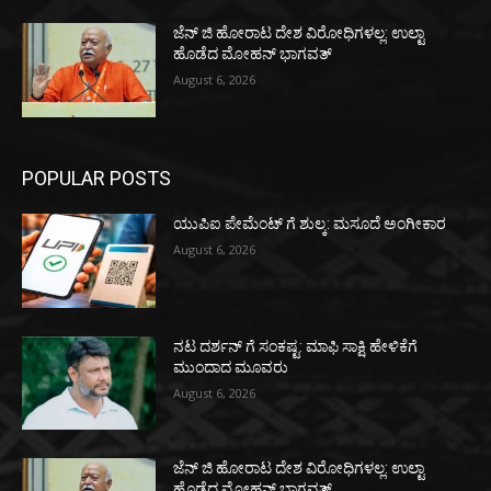
ಜೆನ್ ಜಿ ಹೋರಾಟ ದೇಶ ವಿರೋಧಿಗಳಲ್ಲ: ಉಲ್ಟಾ
ಹೊಡೆದ ಮೋಹನ್ ಭಾಗವತ್
August 6, 2026
POPULAR POSTS
ಯುಪಿಐ ಪೇಮೆಂಟ್ ಗೆ ಶುಲ್ಕ: ಮಸೂದೆ ಅಂಗೀಕಾರ
August 6, 2026
ನಟ ದರ್ಶನ್ ಗೆ ಸಂಕಷ್ಟ: ಮಾಫಿ ಸಾಕ್ಷಿ ಹೇಳಿಕೆಗೆ
ಮುಂದಾದ ಮೂವರು
August 6, 2026
ಜೆನ್ ಜಿ ಹೋರಾಟ ದೇಶ ವಿರೋಧಿಗಳಲ್ಲ: ಉಲ್ಟಾ
ಹೊಡೆದ ಮೋಹನ್ ಭಾಗವತ್