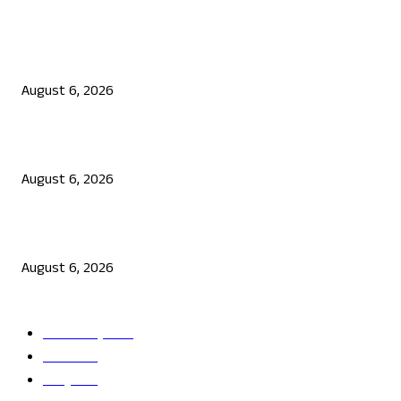
POPULAR POSTS
ಯುಪಿಐ ಪೇಮೆಂಟ್ ಗೆ ಶುಲ್ಕ: ಮಸೂದೆ ಅಂಗೀಕಾರ
August 6, 2026
ನಟ ದರ್ಶನ್ ಗೆ ಸಂಕಷ್ಟ: ಮಾಫಿ ಸಾಕ್ಷಿ ಹೇಳಿಕೆಗೆ ಮುಂದಾದ ಮೂವರು
August 6, 2026
ಜೆನ್ ಜಿ ಹೋರಾಟ ದೇಶ ವಿರೋಧಿಗಳಲ್ಲ: ಉಲ್ಟಾ ಹೊಡೆದ ಮೋಹನ್ ಭಾಗವತ್
August 6, 2026
POPULAR CATEGORY
ತಾಜಾ ಸುದ್ದಿ
2865
ದೇಶ
2245
ರಾಜ್ಯ
2216