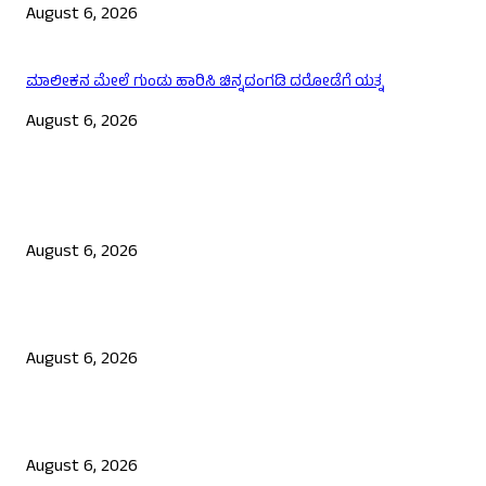
August 6, 2026
ಮಾಲೀಕನ ಮೇಲೆ ಗುಂಡು ಹಾರಿಸಿ ಚಿನ್ನದಂಗಡಿ ದರೋಡೆಗೆ ಯತ್ನ
August 6, 2026
EDITOR PICKS
ಯುಪಿಐ ಪೇಮೆಂಟ್ ಗೆ ಶುಲ್ಕ: ಮಸೂದೆ ಅಂಗೀಕಾರ
August 6, 2026
ನಟ ದರ್ಶನ್ ಗೆ ಸಂಕಷ್ಟ: ಮಾಫಿ ಸಾಕ್ಷಿ ಹೇಳಿಕೆಗೆ ಮುಂದಾದ ಮೂವರು
August 6, 2026
ಜೆನ್ ಜಿ ಹೋರಾಟ ದೇಶ ವಿರೋಧಿಗಳಲ್ಲ: ಉಲ್ಟಾ ಹೊಡೆದ ಮೋಹನ್ ಭಾಗವತ್
August 6, 2026