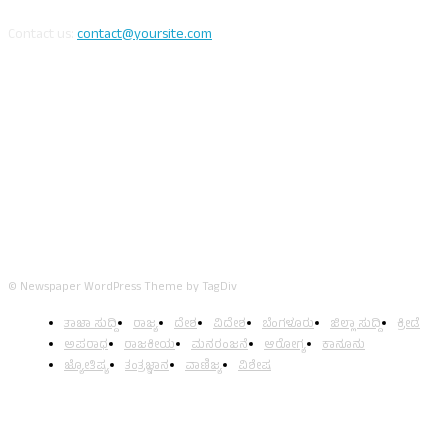
Contact us:
contact@yoursite.com
FOLLOW US
© Newspaper WordPress Theme by TagDiv
ತಾಜಾ ಸುದ್ದಿ
ರಾಜ್ಯ
ದೇಶ
ವಿದೇಶ
ಬೆಂಗಳೂರು
ಜಿಲ್ಲಾ ಸುದ್ದಿ
ಕ್ರೀಡೆ
ಅಪರಾಧ
ರಾಜಕೀಯ
ಮನರಂಜನೆ
ಆರೋಗ್ಯ
ಕಾನೂನು
ಜ್ಯೋತಿಷ್ಯ
ತಂತ್ರಜ್ಞಾನ
ವಾಣಿಜ್ಯ
ವಿಶೇಷ