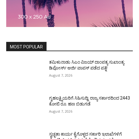
MOST POPULAR
ತಮಿಳುನಾಡು ಸಿಎಂ ವಿಜಯ್‌ ದಾಂಪತ್ಯ ಸುಖಾಂತ್ಯ:
ಡಿವೋರ್ಸ್‌ ಅರ್ಜಿ ವಾಪಸ್‌ ಪಡೆದ ಪತ್ನಿ!
August 7, 2026
ಗೃಹಲಕ್ಷ್ಮಿಯರಿಗೆ ಸಿಹಿಸುದ್ದಿ: ರಾಜ್ಯ ಸರ್ಕಾರದಿಂದ 2443
ಕೋಟಿ ರೂ. ಹಣ ಬಿಡುಗಡೆ
August 7, 2026
ಸ್ವಚ್ಛತಾ ಕಾರ್ಯ ಕೈಗೊಳ್ಳದ ಸರ್ಕಾರಿ ಇಲಾಖೆಗಳಿಗೆ