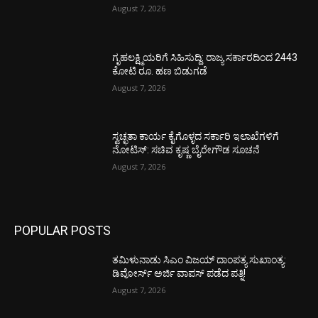
August 7, 2026
ಗೃಹಲಕ್ಷ್ಮಿಯರಿಗೆ ಸಿಹಿಸುದ್ದಿ: ರಾಜ್ಯ ಸರ್ಕಾರದಿಂದ 2443
ಕೋಟಿ ರೂ. ಹಣ ಬಿಡುಗಡೆ
August 7, 2026
ಸ್ವಚ್ಛತಾ ಕಾರ್ಯ ಕೈಗೊಳ್ಳದ ಸರ್ಕಾರಿ ಇಲಾಖೆಗಳಿಗೆ
ನೋಟಿಸ್: ಸಚಿವ ಕೃಷ್ಣ ಬೈರೇಗೌಡ ಸೂಚನೆ
August 7, 2026
POPULAR POSTS
ತಮಿಳುನಾಡು ಸಿಎಂ ವಿಜಯ್‌ ದಾಂಪತ್ಯ ಸುಖಾಂತ್ಯ:
ಡಿವೋರ್ಸ್‌ ಅರ್ಜಿ ವಾಪಸ್‌ ಪಡೆದ ಪತ್ನಿ!
August 7, 2026