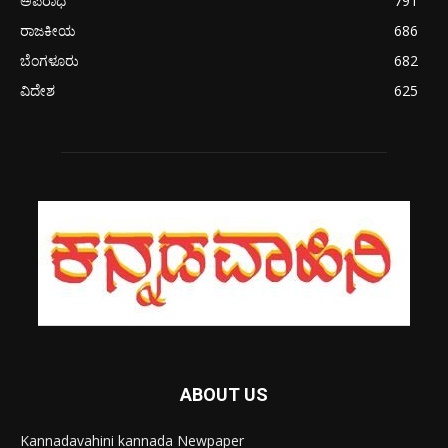
ಅಪರಾಧ
791
ರಾಜಕೀಯ
686
ಬೆಂಗಳೂರು
682
ವಿದೇಶ
625
ABOUT US
Kannadavahini kannada Newpaper