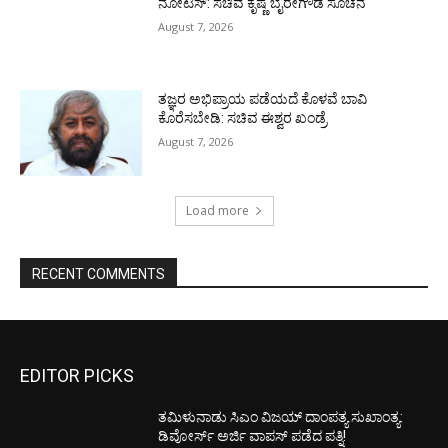
ನೋಟಿಸ್: ಸಚಿವ ಕೃಷ್ಣ ಬೈರೇಗೌಡ ಸೂಚನೆ
August 7, 2026
ತಜ್ಞರ ಅಭಿಪ್ರಾಯ ಪಡೆಯದೆ ಕೊಳವೆ ಬಾವಿ
ಕೊರೆಸಬೇಡಿ: ಸಚಿವ ಈಶ್ವರ ಖಂಡ್ರೆ
August 7, 2026
Load more
RECENT COMMENTS
EDITOR PICKS
ತಮಿಳುನಾಡು ಸಿಎಂ ವಿಜಯ್‌ ದಾಂಪತ್ಯ ಸುಖಾಂತ್ಯ:
ಡಿವೋರ್ಸ್‌ ಅರ್ಜಿ ವಾಪಸ್‌ ಪಡೆದ ಪತ್ನಿ!