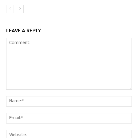
LEAVE A REPLY
Comment:
Nam
Ema
Web