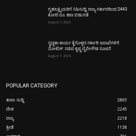
ಗೃಹಲಕ್ಷ್ಮಿಯರಿಗೆ ಸಿಹಿಸುದ್ದಿ: ರಾಜ್ಯ ಸರ್ಕಾರದಿಂದ 2443
ಕೋಟಿ ರೂ. ಹಣ ಬಿಡುಗಡೆ
August 7, 2026
ಸ್ವಚ್ಛತಾ ಕಾರ್ಯ ಕೈಗೊಳ್ಳದ ಸರ್ಕಾರಿ ಇಲಾಖೆಗಳಿಗೆ
ನೋಟಿಸ್: ಸಚಿವ ಕೃಷ್ಣ ಬೈರೇಗೌಡ ಸೂಚನೆ
August 7, 2026
POPULAR CATEGORY
ತಾಜಾ ಸುದ್ದಿ
2865
ದೇಶ
2245
ರಾಜ್ಯ
2218
ಕ್ರೀಡೆ
1138