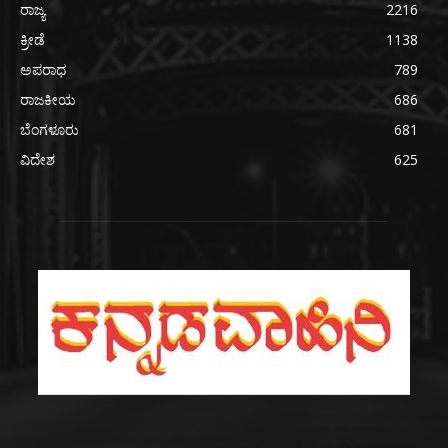
ರಾಜ್ಯ
2216
ಕ್ರೀಡೆ
1138
ಅಪರಾಧ
789
ರಾಜಕೀಯ
686
ಬೆಂಗಳೂರು
681
ವಿದೇಶ
625