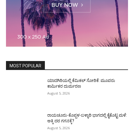
MOST POPULAR
ಯಾದಗಿರಿಯಲ್ಲಿ ಕೆಮಿಕಲ್ ಸೋರಿಕೆ: ಮೂವರು
ಕಾರ್ಮಿಕರ ದುರ್ಮರಣ
August 5, 2026
ರಾಯಚೂರು-ಕೊಪ್ಪಳ-ಬಳ್ಳಾರಿ ಭಾಗದಲ್ಲಿ ಕೈಕೊಟ್ಟ ಮಳೆ:
ಅಕ್ಕಿ ದರ ಗಗನಕ್ಕೆ?
August 5, 2026