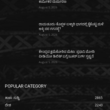
ಕಾರ್ಮಿಕರ ದುರ್ಮರಣ
August 5, 2026
ರಾಯಚೂರು-ಕೊಪ್ಪಳ-ಬಳ್ಳಾರಿ ಭಾಗದಲ್ಲಿ ಕೈಕೊಟ್ಟ ಮಳೆ:
ಅಕ್ಕಿ ದರ ಗಗನಕ್ಕೆ?
August 5, 2026
ಕೇಂದ್ರದ ಕ್ಷಮೆಕೋರಿದ ಮೆಟಾ: ಪ್ರಧಾನಿ ಮೋದಿ
ವೀಡಿಯೋ ಡಿಲಿಟ್ ಬಗ್ಗೆ ಜುಕರ್ ಬರ್ಗ್ ಸ್ಪಷ್ಟನೆ
August 5, 2026
POPULAR CATEGORY
ತಾಜಾ ಸುದ್ದಿ
2865
ದೇಶ
2243