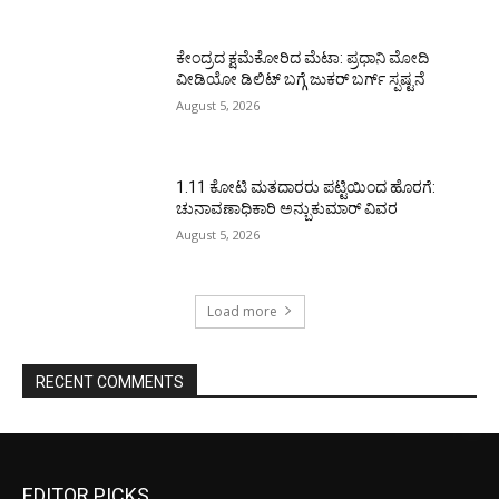
ಕೇಂದ್ರದ ಕ್ಷಮೆಕೋರಿದ ಮೆಟಾ: ಪ್ರಧಾನಿ ಮೋದಿ
ವೀಡಿಯೋ ಡಿಲಿಟ್ ಬಗ್ಗೆ ಜುಕರ್ ಬರ್ಗ್ ಸ್ಪಷ್ಟನೆ
August 5, 2026
1.11 ಕೋಟಿ ಮತದಾರರು ಪಟ್ಟಿಯಿಂದ ಹೊರಗೆ:
ಚುನಾವಣಾಧಿಕಾರಿ ಅನ್ಬುಕುಮಾರ್ ವಿವರ
August 5, 2026
Load more
RECENT COMMENTS
EDITOR PICKS