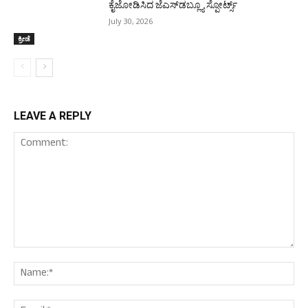
ಕೈಜೋಡಿಸಿದ ಜೆಎಸ್‌ಡಬ್ಲ್ಯೂ ಸ್ಪೋರ್ಟ್ಸ್
July 30, 2026
ಕ್ರೀಡೆ
LEAVE A REPLY
Comment:
Nam
Ema