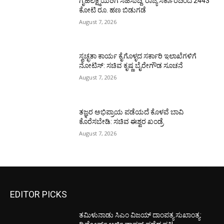
ಗೃಹಲಕ್ಷ್ಮಿಯರಿಗೆ ಸಿಹಿಸುದ್ದಿ: ರಾಜ್ಯ ಸರ್ಕಾರದಿಂದ 2443
ಕೋಟಿ ರೂ. ಹಣ ಬಿಡುಗಡೆ
August 7, 2026
ಸ್ವಚ್ಛತಾ ಕಾರ್ಯ ಕೈಗೊಳ್ಳದ ಸರ್ಕಾರಿ ಇಲಾಖೆಗಳಿಗೆ
ನೋಟಿಸ್: ಸಚಿವ ಕೃಷ್ಣ ಬೈರೇಗೌಡ ಸೂಚನೆ
August 7, 2026
ತಜ್ಞರ ಅಭಿಪ್ರಾಯ ಪಡೆಯದೆ ಕೊಳವೆ ಬಾವಿ
ಕೊರೆಸಬೇಡಿ: ಸಚಿವ ಈಶ್ವರ ಖಂಡ್ರೆ
August 7, 2026
EDITOR PICKS
ತಮಿಳುನಾಡು ಸಿಎಂ ವಿಜಯ್‌ ದಾಂಪತ್ಯ ಸುಖಾಂತ್ಯ: