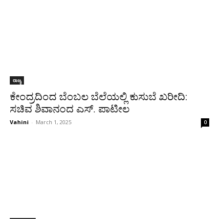
ರಾಜ್ಯ
ಕೇಂದ್ರದಿಂದ ಬೆಂಬಲ ಬೆಲೆಯಲ್ಲಿ ಕುಸುಬೆ ಖರೀದಿ:
ಸಚಿವ ಶಿವಾನಂದ ಎಸ್. ಪಾಟೀಲ
Vahini
-
March 1, 2025
0