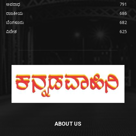
ಅಪರಾಧ
791
ರಾಜಕೀಯ
686
ಬೆಂಗಳೂರು
682
ವಿದೇಶ
625
ABOUT US