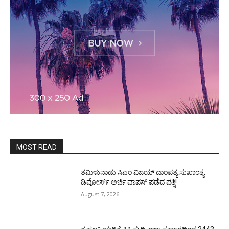
MOST READ
ತಮಿಳುನಾಡು ಸಿಎಂ ವಿಜಯ್‌ ದಾಂಪತ್ಯ ಸುಖಾಂತ್ಯ:
ಡಿವೋರ್ಸ್‌ ಅರ್ಜಿ ವಾಪಸ್‌ ಪಡೆದ ಪತ್ನಿ!
August 7, 2026