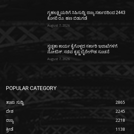
ಗೃಹಲಕ್ಷ್ಮಿಯರಿಗೆ ಸಿಹಿಸುದ್ದಿ: ರಾಜ್ಯ ಸರ್ಕಾರದಿಂದ 2443
ಕೋಟಿ ರೂ. ಹಣ ಬಿಡುಗಡೆ
August 7, 2026
ಸ್ವಚ್ಛತಾ ಕಾರ್ಯ ಕೈಗೊಳ್ಳದ ಸರ್ಕಾರಿ ಇಲಾಖೆಗಳಿಗೆ
ನೋಟಿಸ್: ಸಚಿವ ಕೃಷ್ಣ ಬೈರೇಗೌಡ ಸೂಚನೆ
August 7, 2026
POPULAR CATEGORY
ತಾಜಾ ಸುದ್ದಿ
2865
ದೇಶ
2245
ರಾಜ್ಯ
2218
ಕ್ರೀಡೆ
1138