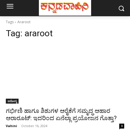
Tags
Araroot
Tag:
araroot
ಆರೋಗ್ಯ
ಗರ್ಭಿಣಿ ಹಾಗೂ ಶಿಶುಗಳ ಆರೈಕೆಗೆ ಸಮೃದ್ಧ ಆಹಾರ
ಆರಾರೂಟ್: ಇದರಿಂದ ಏನೆಲ್ಲಾ ಪ್ರಯೋಜನ ಗೊತ್ತಾ?
Vahini
-
October 16, 2024
0