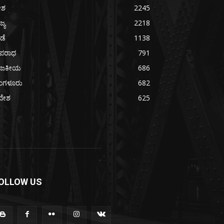
ೇಶ
2245
ಜ್ಯ
2218
ೀಡೆ
1138
ಪರಾಧ
791
ಾಜಕೀಯ
686
ೆಂಗಳೂರು
682
ದೇಶ
625
OLLOW US