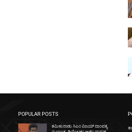
POPULAR POSTS
P
ತಮಿಳುನಾಡು ಸಿಎಂ ವಿಜಯ್‌ ದಾಂಪತ್ಯ
ತಾ
ಸುಖಾಂತ್ಯ: ಡಿವೋರ್ಸ್‌ ಅರ್ಜಿ ವಾಪಸ್‌