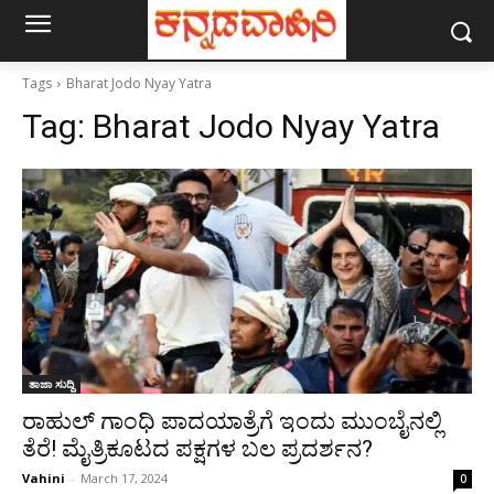
Tags
Bharat Jodo Nyay Yatra
Tag:
Bharat Jodo Nyay Yatra
ತಾಜಾ ಸುದ್ದಿ
ರಾಹುಲ್ ಗಾಂಧಿ ಪಾದಯಾತ್ರೆಗೆ ಇಂದು ಮುಂಬೈನಲ್ಲಿ
ತೆರೆ! ಮೈತ್ರಿಕೂಟದ ಪಕ್ಷಗಳ ಬಲ ಪ್ರದರ್ಶನ?
Vahini
-
March 17, 2024
0