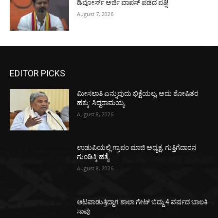
ಡಿವೋರ್ಸ್‌ ಅರ್ಜಿ ವಾಪಸ್‌ ಪಡೆದ ಪತ್ನಿ!
August 7, 2026
EDITOR PICKS
ಮೀಸಲಾತಿ ಎನ್ನುವುದು ಭಿಕ್ಷೆಯಲ್ಲ, ಅದು ಶೋಷಿತರ
ಹಕ್ಕು: ಸಿದ್ದರಾಮಯ್ಯ
August 8, 2026
ಉಡುಪಿಯಲ್ಲಿ ಗ್ರಾಪಂ ಮಾಜಿ ಅಧ್ಯಕ್ಷ, ಗುತ್ತಿಗೆದಾರನ
ಗುಂಡಿಕ್ಕಿ ಹತ್ಯೆ
August 8, 2026
ಆಟವಾಡುತ್ತಿದ್ದಾಗ ಶಾಲಾ ಗೇಟ್‌ ಬಿದ್ದು 4 ವರ್ಷದ ಬಾಲಕಿ
ಸಾವು