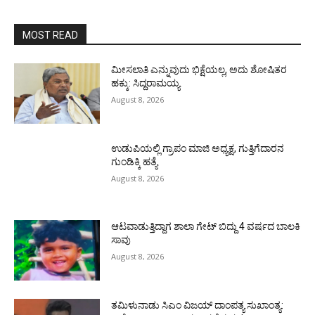
MOST READ
ಮೀಸಲಾತಿ ಎನ್ನುವುದು ಭಿಕ್ಷೆಯಲ್ಲ, ಅದು ಶೋಷಿತರ
ಹಕ್ಕು: ಸಿದ್ದರಾಮಯ್ಯ
August 8, 2026
ಉಡುಪಿಯಲ್ಲಿ ಗ್ರಾಪಂ ಮಾಜಿ ಅಧ್ಯಕ್ಷ, ಗುತ್ತಿಗೆದಾರನ
ಗುಂಡಿಕ್ಕಿ ಹತ್ಯೆ
August 8, 2026
ಆಟವಾಡುತ್ತಿದ್ದಾಗ ಶಾಲಾ ಗೇಟ್‌ ಬಿದ್ದು 4 ವರ್ಷದ ಬಾಲಕಿ
ಸಾವು
August 8, 2026
ತಮಿಳುನಾಡು ಸಿಎಂ ವಿಜಯ್‌ ದಾಂಪತ್ಯ ಸುಖಾಂತ್ಯ: