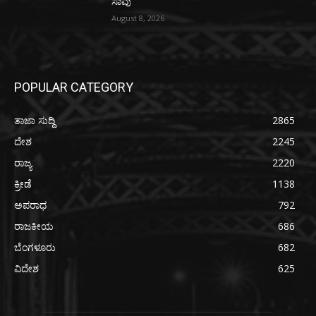
ಸಾವು
August 8, 2026
POPULAR CATEGORY
ತಾಜಾ ಸುದ್ದಿ
2865
ದೇಶ
2245
ರಾಜ್ಯ
2220
ಕ್ರೀಡೆ
1138
ಅಪರಾಧ
792
ರಾಜಕೀಯ
686
ಬೆಂಗಳೂರು
682
ವಿದೇಶ
625