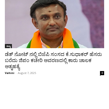
ರಾಜ್ಯ
ಡೆತ್ ನೋಟ್ ನಲ್ಲಿ ಬಿಜೆಪಿ ಸಂಸದ ಕೆ.ಸುಧಾಕರ್ ಹೆಸರು
ಬರೆದು ಜಿಪಂ ಕಚೇರಿ ಆವರಣದಲ್ಲಿ ಕಾರು ಚಾಲಕ
ಆತ್ಮಹತ್ಯೆ
Vahini
-
August 7, 2025
0