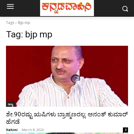
Tags
Bjp mp
Tag:
bjp mp
ರಾಜ್ಯ
ಶೇ.90ರಷ್ಟು ಋಷಿಗಳು ಬ್ರಾಹ್ಮಣರಲ್ಲ: ಅನಂತ್ ಕುಮಾರ್
ಹೆಗಡೆ
Vahini
-
March 8, 2026
0