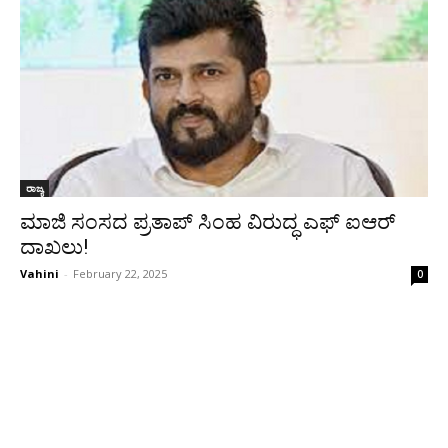
ರಾಜ್ಯ
ಮಾಜಿ ಸಂಸದ ಪ್ರತಾಪ್ ಸಿಂಹ ವಿರುದ್ಧ ಎಫ್ ಐಆರ್
ದಾಖಲು!
Vahini
-
February 22, 2025
0