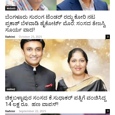
ಕಾನೂನು
ಬೆಂಗಳೂರು ಸುರಂಗ ಟೆಂಡರ್ ರದ್ದು ಕೋರಿ ನಟ
ಪ್ರಕಾಶ್ ಬೆಳವಾಡಿ ಹೈಕೋರ್ಟ್ ಮೊರೆ: ಸಂಸದ ತೇಜಸ್ವಿ
ಸೂರ್ಯ ವಾದ!
Vahini
-
October 25, 2025
0
ಅಪರಾಧ
ಚಿಕ್ಕಬಳ್ಳಾಪುರ ಸಂಸದ ಕೆ.ಸುಧಾಕರ್ ಪತ್ನಿಗೆ ವಂಚಿಸಿದ್ದ
14 ಲಕ್ಷ ರೂ. ಹಣ ವಾಪಸ್!
Vahini
-
September 22, 2025
0