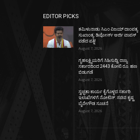
EDITOR PICKS
ತಮಿಳುನಾಡು ಸಿಎಂ ವಿಜಯ್‌ ದಾಂಪತ್ಯ
ಸುಖಾಂತ್ಯ: ಡಿವೋರ್ಸ್‌ ಅರ್ಜಿ ವಾಪಸ್‌
ಪಡೆದ ಪತ್ನಿ!
August 7, 2026
ಗೃಹಲಕ್ಷ್ಮಿಯರಿಗೆ ಸಿಹಿಸುದ್ದಿ: ರಾಜ್ಯ
ಸರ್ಕಾರದಿಂದ 2443 ಕೋಟಿ ರೂ. ಹಣ
ಬಿಡುಗಡೆ
August 7, 2026
ಸ್ವಚ್ಛತಾ ಕಾರ್ಯ ಕೈಗೊಳ್ಳದ ಸರ್ಕಾರಿ
ಇಲಾಖೆಗಳಿಗೆ ನೋಟಿಸ್: ಸಚಿವ ಕೃಷ್ಣ
ಬೈರೇಗೌಡ ಸೂಚನೆ
August 7, 2026