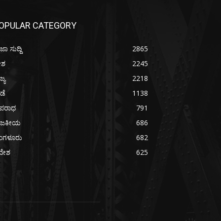
OPULAR CATEGORY
ಜಾ ಸುದ್ದಿ
2865
ೇಶ
2245
ಜ್ಯ
2218
ೀಡೆ
1138
ಪರಾಧ
791
ಾಜಕೀಯ
686
ೆಂಗಳೂರು
682
ದೇಶ
625