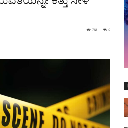
ವತಿಯನ್ನೇ ಕತ್ತು ಸೀಳಿ
768
0