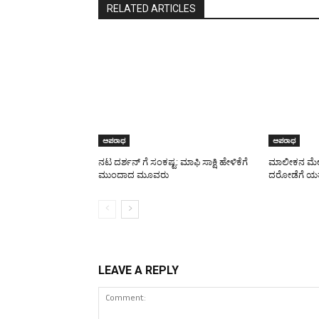
RELATED ARTICLES
ಅಪರಾಧ
ಅಪರಾಧ
ನಟ ದರ್ಶನ್ ಗೆ ಸಂಕಷ್ಟ: ಮಾಫಿ ಸಾಕ್ಷಿ ಹೇಳಿಕೆಗೆ
ಮಾಲೀಕನ ಮೇಲೆ
ಮುಂದಾದ ಮೂವರು
ದರೋಡೆಗೆ ಯತ್
LEAVE A REPLY