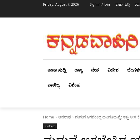
Friday, August 7, 2026
Sign in / Join
ತಾಜಾ ಸುದ್ದಿ
ರಾಜ್
ತಾಜಾ ಸುದ್ದಿ
ರಾಜ್ಯ
ದೇಶ
ವಿದೇಶ
ಬೆಂಗಳ
ವಾಣಿಜ್ಯ
ವಿಶೇಷ
Home
ಅಪರಾಧ
ಮದುವೆ ಆಗಬೇಕಿದ್ದ ಯುವತಿಯನ್ನೇ ಕತ್ತು ಸೀಳಿ 
ಅಪರಾಧ