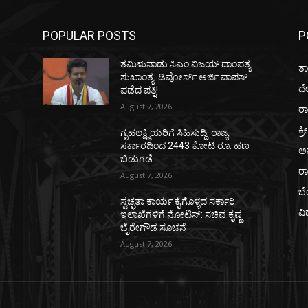
POPULAR POSTS
P
ತಮಿಳುನಾಡು ಸಿಎಂ ವಿಜಯ್‌ ದಾಂಪತ್ಯ
ತಾ
ಸುಖಾಂತ್ಯ: ಡಿವೋರ್ಸ್‌ ಅರ್ಜಿ ವಾಪಸ್‌
ದ
ಪಡೆದ ಪತ್ನಿ!
August 7, 2026
ರಾ
ಕ್ರ
ಗೃಹಲಕ್ಷ್ಮಿಯರಿಗೆ ಸಿಹಿಸುದ್ದಿ: ರಾಜ್ಯ
ಸರ್ಕಾರದಿಂದ 2443 ಕೋಟಿ ರೂ. ಹಣ
ಅ
ಬಿಡುಗಡೆ
ರ
August 7, 2026
ಬ
ಸ್ವಚ್ಛತಾ ಕಾರ್ಯ ಕೈಗೊಳ್ಳದ ಸರ್ಕಾರಿ
ವಿ
ಇಲಾಖೆಗಳಿಗೆ ನೋಟಿಸ್: ಸಚಿವ ಕೃಷ್ಣ
ಬೈರೇಗೌಡ ಸೂಚನೆ
August 7, 2026