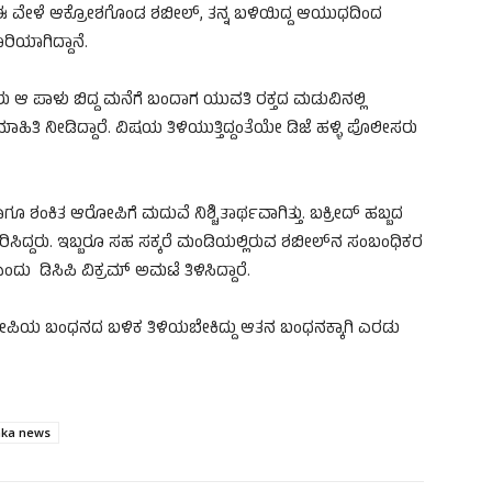
 ಈ ವೇಳೆ ಆಕ್ರೋಶಗೊಂಡ ಶಬೀಲ್, ತನ್ನ ಬಳಿಯಿದ್ದ ಆಯುಧದಿಂದ
ಿಯಾಗಿದ್ದಾನೆ.
ರು ಆ ಪಾಳು ಬಿದ್ದ ಮನೆಗೆ ಬಂದಾಗ ಯುವತಿ ರಕ್ತದ ಮಡುವಿನಲ್ಲಿ
ಹಿತಿ ನೀಡಿದ್ದಾರೆ. ವಿಷಯ ತಿಳಿಯುತ್ತಿದ್ದಂತೆಯೇ ಡಿಜೆ ಹಳ್ಳಿ ಪೊಲೀಸರು
ಗೂ ಶಂಕಿತ ಆರೋಪಿಗೆ ಮದುವೆ ನಿಶ್ಚಿತಾರ್ಥವಾಗಿತ್ತು. ಬಕ್ರೀದ್ ಹಬ್ಬದ
ಿಸಿದ್ದರು. ಇಬ್ಬರೂ ಸಹ ಸಕ್ಕರೆ ಮಂಡಿಯಲ್ಲಿರುವ ಶಬೀಲ್‌ನ ಸಂಬಂಧಿಕರ
ು ​ ಡಿಸಿಪಿ ವಿಕ್ರಮ್ ಅಮಟೆ ತಿಳಿಸಿದ್ದಾರೆ.
ರೋಪಿಯ ಬಂಧನದ ಬಳಿಕ ತಿಳಿಯಬೇಕಿದ್ದು ಆತನ ಬಂಧನಕ್ಕಾಗಿ ಎರಡು
aka news