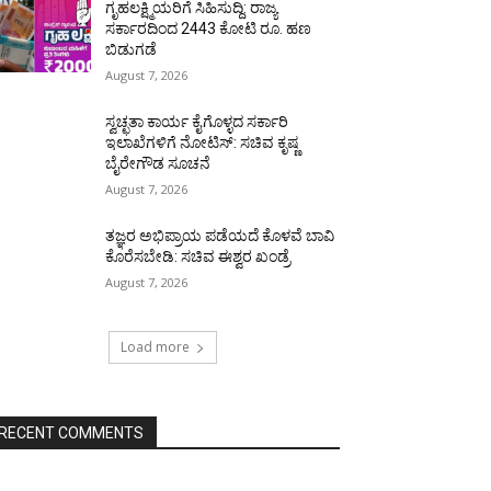
ಗೃಹಲಕ್ಷ್ಮಿಯರಿಗೆ ಸಿಹಿಸುದ್ದಿ: ರಾಜ್ಯ
ಸರ್ಕಾರದಿಂದ 2443 ಕೋಟಿ ರೂ. ಹಣ
ಬಿಡುಗಡೆ
August 7, 2026
ಸ್ವಚ್ಛತಾ ಕಾರ್ಯ ಕೈಗೊಳ್ಳದ ಸರ್ಕಾರಿ
ಇಲಾಖೆಗಳಿಗೆ ನೋಟಿಸ್: ಸಚಿವ ಕೃಷ್ಣ
ಬೈರೇಗೌಡ ಸೂಚನೆ
August 7, 2026
ತಜ್ಞರ ಅಭಿಪ್ರಾಯ ಪಡೆಯದೆ ಕೊಳವೆ ಬಾವಿ
ಕೊರೆಸಬೇಡಿ: ಸಚಿವ ಈಶ್ವರ ಖಂಡ್ರೆ
August 7, 2026
Load more
RECENT COMMENTS