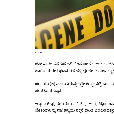
crime
ಬೆಂಗಳೂರು: ಹಸೆಮಣೆ ಏರಿ ಹೊಸ ಜೀವನ ಆರಂಭಿಸಬೇಕಿದ್ದ
ಕೊಲೆಯಾಗಿರುವ ಘಟನೆ ಡಿಜೆ ಹಳ್ಳಿ ಪೊಲೀಸ್ ಠಾಣಾ ವ್ಯಾಪ್ತಿ
ಜೋಯಾ (19) ಎಂಬಾಕೆಯನ್ನು ಇತ್ತೀಚೆಗಷ್ಟೇ ನಿಶ್ಚಿತಾರ
ಪರಾರಿಯಾಗಿದ್ದಾನೆ.
ಇಬ್ಬರೂ ಶೀಘ್ರ ಮದುವೆಯಾಗಬೇಕಿತ್ತು. ಆದರೆ, ವಿಧಿಯಾಟವ
ಜೋಯಾಳನ್ನು ಡಿಜೆ ಹಳ್ಳಿಯ ಸಕ್ಕರೆ ಮಂಡಿ ಏರಿಯಾದಲ್ಲಿರುವ ತ