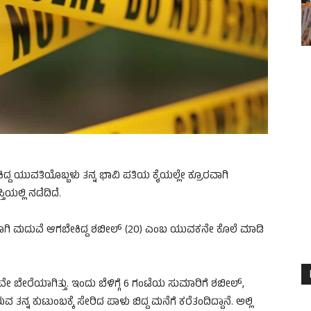
 ಯುವತಿಯೊಬ್ಬಳು ತನ್ನ ಭಾವಿ ಪತಿಯ ಕೈಯಲ್ಲೇ ಕ್ರೂರವಾಗಿ
ಯಲ್ಲಿ ನಡೆದಿದೆ.
್ಥವಾಗಿ ಮದುವೆ ಆಗಬೇಕಿದ್ದ ಶಬೀಲ್ (20) ಎಂಬ ಯುವಕನೇ ಕೊಲೆ ಮಾಡಿ
ೇ ಬೇರೆಯಾಗಿತ್ತು. ಇಂದು ಬೆಳಿಗ್ಗೆ 6 ಗಂಟೆಯ ಸುಮಾರಿಗೆ ಶಬೀಲ್,
ನ್ನ ಕುಟುಂಬಕ್ಕೆ ಸೇರಿದ ಪಾಳು ಬಿದ್ದ ಮನೆಗೆ ಕರೆತಂದಿದ್ದಾನೆ. ಅಲ್ಲಿ