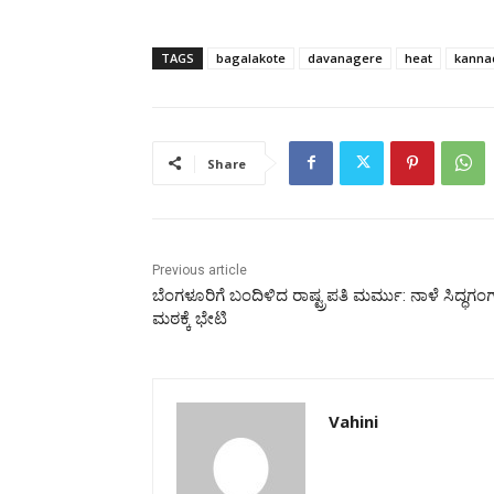
TAGS
bagalakote
davanagere
heat
kanna
Share
Previous article
ಬೆಂಗಳೂರಿಗೆ ಬಂದಿಳಿದ ರಾಷ್ಟ್ರಪತಿ ಮರ್ಮು: ನಾಳೆ ಸಿದ್ಧಗಂ
ಮಠಕ್ಕೆ ಭೇಟಿ
Vahini