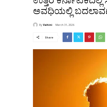
ಉತ್ತರ ಕರ್ನಾಟಕದಲ್ಲಿ
ಅವಧಿಯಲ್ಲಿ ಬದಲಾವಣ
By
Vahini
March 31, 2026
Share