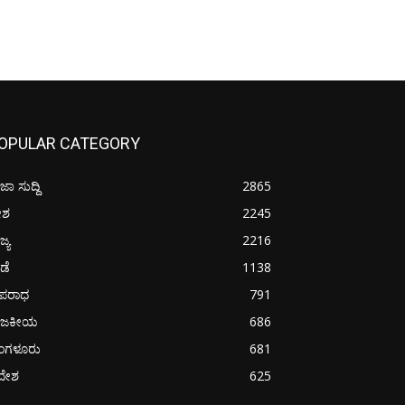
OPULAR CATEGORY
ಜಾ ಸುದ್ದಿ
2865
ೇಶ
2245
ಜ್ಯ
2216
ೀಡೆ
1138
ಪರಾಧ
791
ಾಜಕೀಯ
686
ೆಂಗಳೂರು
681
ದೇಶ
625