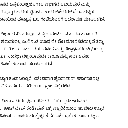
ಪಮಾನದ ಹಿನ್ನೆಲೆಯಲ್ಲಿ ಬೆಳಗಾವಿ ವಿಭಾಗದ ವಿಜಯಪುರ ಮತ್ತು
ೆ ಪ್ರಸ್ತುತ ಜಾರಿಯಲ್ಲಿರುವ ಸರ್ಕಾರಿ ಕಚೇರಿಗಳ ವೇಳಾಪಟ್ಟಿಯ
00 ಗಂಟೆಯಿಂದ ಮಧ್ಯಾಹ್ನ 1.30 ಗಂಟೆಯವರೆಗೆ ಬದಲಾವಣೆ ಮಾಡಲಾಗಿದೆ.
ಳಗಾವಿ ವಿಭಾಗದ ವಿಜಯಪುರ ಮತ್ತು ಬಾಗಲಕೋಟೆ ಹಾಗೂ ಕಲಬುರಗಿ
ದಲಾದ ಸಮಯದಲ್ಲಿ ಎಂದಿನಂತೆ ಯಾವುದೇ ಲೋಪ/ಅಡೆತಡೆಯಿಲ್ಲದೆ ತಮ್ಮ
ೇ ರೀತಿ ಅನಾನುಕೂಲತೆಯಾಗದಂತೆ ಮತ್ತು ಜಿಲ್ಲಾಧಿಕಾರಿಗಳು / ಜಿಲ್ಲಾ
್ತು ಸಂದರ್ಭದಲ್ಲಿ ಯಾವುದೇ ಕಾರ್ಯವನ್ನು ನಿರ್ವಹಿಸಲು
ರ್ವಹಿಸಬೇಕು ಎಂದು ಸೂಚಿಸಲಾಗಿದೆ.
ೆಚ್ಚಾಗಿ ಕಂಡುಬರುತ್ತಿವೆ. ವಿಶೇಷವಾಗಿ ಹೈದರಾಬಾದ್ ಕರ್ನಾಟಕದಲ್ಲಿ
ಅಧಿಕ ಸಮಯದವರೆಗೂ ಉಷ್ಣಾಂಶ ಹೆಚ್ಚಿರಲಿದೆ.
 ನೀರು ಕುಡಿಯುವುದು, ಬಿಸಿಲಿಗೆ ತಲೆಯೊಡ್ಡದೇ ಇರುವಂತೆ
ು. ಹೀಟ್ ವೇವ್ ಕಂಡೀಷನ್ ಬಗ್ಗೆ ಎಚ್ಚರಿಕೆಯಿಂದ ಇರಬೇಕು ಉತ್ತರ
ಸಲಾಗಿದೆ. ಜನರು ಮುನ್ನೆಚ್ಚರಿಕೆ ತೆಗೆದುಕೊಳ್ಳಬೇಕು ಎಂದು ತಜ್ಞರು