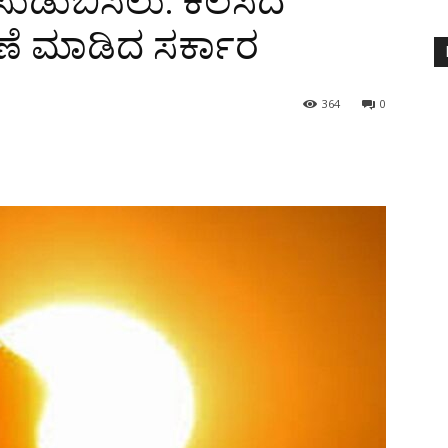
 ಸುಡುಬಿಸಿಲು: ಕೆಲಸದ
ೆ ಮಾಡಿದ ಸರ್ಕಾರ
364
0