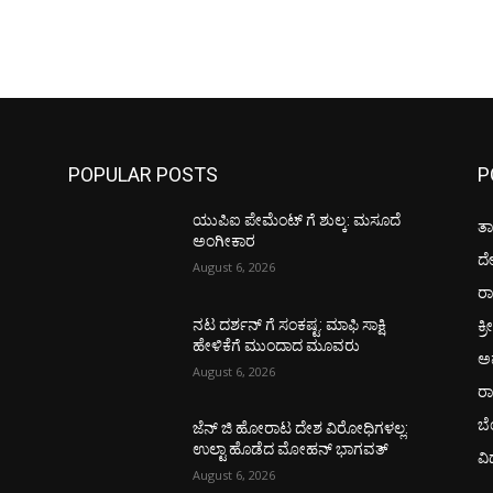
POPULAR POSTS
P
ಯುಪಿಐ ಪೇಮೆಂಟ್ ಗೆ ಶುಲ್ಕ: ಮಸೂದೆ
ತಾ
ಅಂಗೀಕಾರ
ದ
August 6, 2026
ರಾ
ಕ್ರ
ನಟ ದರ್ಶನ್ ಗೆ ಸಂಕಷ್ಟ: ಮಾಫಿ ಸಾಕ್ಷಿ
ಹೇಳಿಕೆಗೆ ಮುಂದಾದ ಮೂವರು
ಅ
August 6, 2026
ರ
ಬ
ಜೆನ್ ಜಿ ಹೋರಾಟ ದೇಶ ವಿರೋಧಿಗಳಲ್ಲ:
ಉಲ್ಟಾ ಹೊಡೆದ ಮೋಹನ್ ಭಾಗವತ್
ವಿ
August 6, 2026