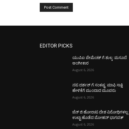
EDITOR PICKS
ಯುಪಿಐ ಪೇಮೆಂಟ್ ಗೆ ಶುಲ್ಕ: ಮಸೂದೆ
ಅಂಗೀಕಾರ
August 6, 2026
ನಟ ದರ್ಶನ್ ಗೆ ಸಂಕಷ್ಟ: ಮಾಫಿ ಸಾಕ್ಷಿ
ಹೇಳಿಕೆಗೆ ಮುಂದಾದ ಮೂವರು
August 6, 2026
ಜೆನ್ ಜಿ ಹೋರಾಟ ದೇಶ ವಿರೋಧಿಗಳಲ್ಲ:
ಉಲ್ಟಾ ಹೊಡೆದ ಮೋಹನ್ ಭಾಗವತ್
August 6, 2026