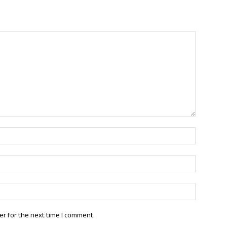
Name:*
Email:*
Website:
er for the next time I comment.