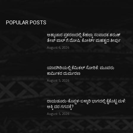
POPULAR POSTS
ಅತ್ಯಾಚಾರ ಪ್ರಕರಣದಲ್ಲಿ ತೆಹಲ್ಕಾ ಸಂಪಾದಕ ತರುಣ್‌
ತೇಜ್‌ ಪಾಲ್‌ ಗೆ ದೋಷಿ: ಕೋರ್ಟ್‌ ಮಹತ್ವದ ತೀರ್ಪು
August 6, 2026
ಯಾದಗಿರಿಯಲ್ಲಿ ಕೆಮಿಕಲ್ ಸೋರಿಕೆ: ಮೂವರು
ಕಾರ್ಮಿಕರ ದುರ್ಮರಣ
August 5, 2026
ರಾಯಚೂರು-ಕೊಪ್ಪಳ-ಬಳ್ಳಾರಿ ಭಾಗದಲ್ಲಿ ಕೈಕೊಟ್ಟ ಮಳೆ:
ಅಕ್ಕಿ ದರ ಗಗನಕ್ಕೆ?
August 5, 2026