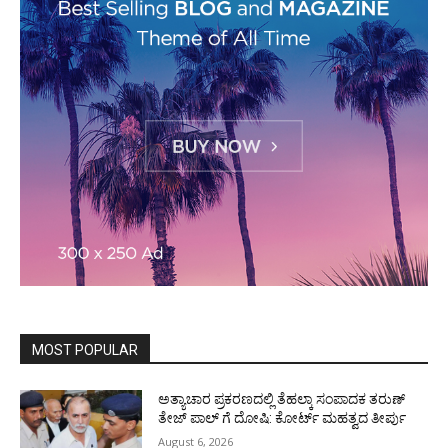
MOST POPULAR
ಅತ್ಯಾಚಾರ ಪ್ರಕರಣದಲ್ಲಿ ತೆಹಲ್ಕಾ ಸಂಪಾದಕ ತರುಣ್‌
ತೇಜ್‌ ಪಾಲ್‌ ಗೆ ದೋಷಿ: ಕೋರ್ಟ್‌ ಮಹತ್ವದ ತೀರ್ಪು
August 6, 2026