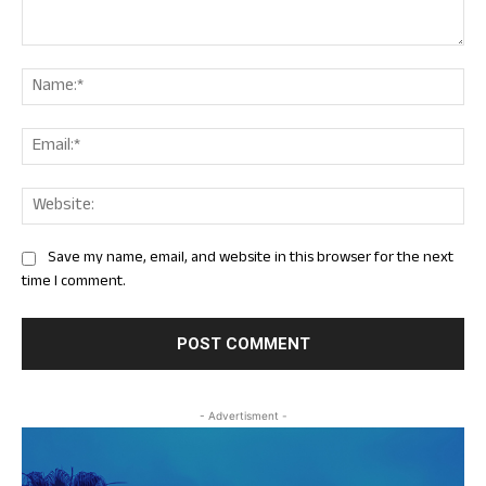
Comment:
Nam
Ema
Web
Save my name, email, and website in this browser for the next
time I comment.
- Advertisment -