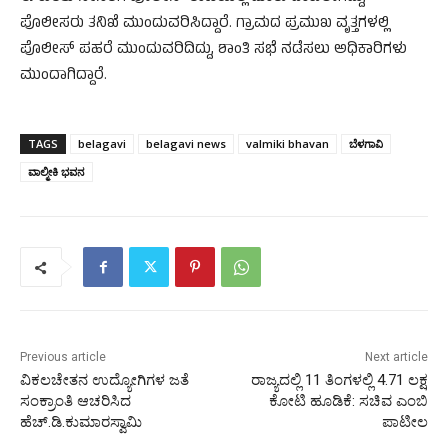
ಪೊಲೀಸರು ತನಿಖೆ ಮುಂದುವರಿಸಿದ್ದಾರೆ. ಗ್ರಾಮದ ಪ್ರಮುಖ ವೃತ್ತಗಳಲ್ಲಿ
ಪೊಲೀಸ್ ಪಹರೆ ಮುಂದುವರಿದಿದ್ದು, ಶಾಂತಿ ಸಭೆ ನಡೆಸಲು ಅಧಿಕಾರಿಗಳು
ಮುಂದಾಗಿದ್ದಾರೆ.
TAGS
belagavi
belagavi news
valmiki bhavan
ಬೆಳಗಾವಿ
ವಾಲ್ಮೀಕಿ ಭವನ
Previous article
Next article
ವಿಕಲಚೇತನ ಉದ್ಯೋಗಿಗಳ ಜತೆ
ರಾಜ್ಯದಲ್ಲಿ 11 ತಿಂಗಳಲ್ಲಿ 4.71 ಲಕ್ಷ
ಸಂಕ್ರಾಂತಿ ಆಚರಿಸಿದ
ಕೋಟಿ ಹೂಡಿಕೆ: ಸಚಿವ ಎಂಬಿ
ಹೆಚ್.ಡಿ.ಕುಮಾರಸ್ವಾಮಿ
ಪಾಟೀಲ