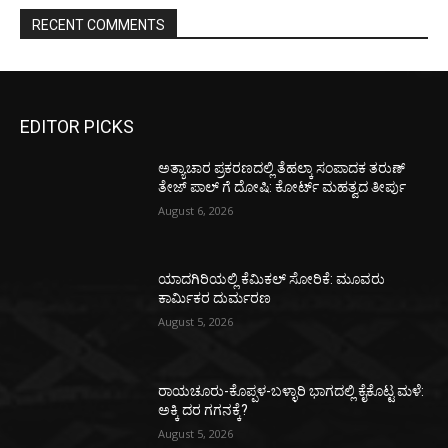
RECENT COMMENTS
EDITOR PICKS
ಅತ್ಯಾಚಾರ ಪ್ರಕರಣದಲ್ಲಿ ತೆಹಲ್ಕಾ ಸಂಪಾದಕ ತರುಣ್‌
ತೇಜ್‌ ಪಾಲ್‌ ಗೆ ದೋಷಿ: ಕೋರ್ಟ್‌ ಮಹತ್ವದ ತೀರ್ಪು
August 6, 2026
ಯಾದಗಿರಿಯಲ್ಲಿ ಕೆಮಿಕಲ್ ಸೋರಿಕೆ: ಮೂವರು
ಕಾರ್ಮಿಕರ ದುರ್ಮರಣ
August 5, 2026
ರಾಯಚೂರು-ಕೊಪ್ಪಳ-ಬಳ್ಳಾರಿ ಭಾಗದಲ್ಲಿ ಕೈಕೊಟ್ಟ ಮಳೆ:
ಅಕ್ಕಿ ದರ ಗಗನಕ್ಕೆ?
August 5, 2026