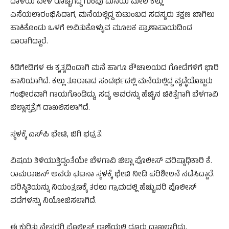
ದಾಳಿಯ ವೇಳೆ ರೊಚ್ಚಿಗೆದ್ದ ಗುಂಪು ಮನೆಯ ಮೇಲೆ ಕಲ್ಲು
ಎಸೆಯಲಾರಂಭಿಸಿದಾಗ, ಮನೆಯಲ್ಲಿದ್ದ ಕುಟುಂಬದ ಸದಸ್ಯರು ತಕ್ಷಣ ಬಾಗಿಲು
ಹಾಕಿಕೊಂಡು ಒಳಗೆ ಅವಿತುಕೊಳ್ಳುವ ಮೂಲಕ ಪ್ರಾಣಾಪಾಯದಿಂದ
ಪಾರಾಗಿದ್ದಾರೆ.
ಕಿಡಿಗೇಡಿಗಳ ಈ ಕೃತ್ಯದಿಂದಾಗಿ ಮನೆ ಹಾಗೂ ಶೌಚಾಲಯದ ಗೋಡೆಗಳಿಗೆ ಭಾರಿ
ಹಾನಿಯಾಗಿದೆ. ಕಲ್ಲು ತೂರಾಟದ ಸಂದರ್ಭದಲ್ಲಿ ಮನೆಯಲ್ಲಿದ್ದ ವೃದ್ಧೆಯೊಬ್ಬರು
ಗಂಭೀರವಾಗಿ ಗಾಯಗೊಂಡಿದ್ದು, ಸದ್ಯ ಅವರನ್ನು ಹೆಚ್ಚಿನ ಚಿಕಿತ್ಸೆಗಾಗಿ ಬೆಳಗಾವಿ
ಜಿಲ್ಲಾಸ್ಪತ್ರೆಗೆ ದಾಖಲಿಸಲಾಗಿದೆ.
ಸ್ಥಳಕ್ಕೆ ಎಸ್‌ಪಿ ಭೇಟಿ, ಬಿಗಿ ಭದ್ರತೆ:
ವಿಷಯ ತಿಳಿಯುತ್ತಿದ್ದಂತೆಯೇ ಬೆಳಗಾವಿ ಜಿಲ್ಲಾ ಪೊಲೀಸ್ ವರಿಷ್ಠಾಧಿಕಾರಿ ಕೆ.
ರಾಮರಾಜನ್ ಅವರು ಘಟನಾ ಸ್ಥಳಕ್ಕೆ ಭೇಟಿ ನೀಡಿ ಪರಿಶೀಲನೆ ನಡೆಸಿದ್ದಾರೆ.
ಪರಿಸ್ಥಿತಿಯನ್ನು ನಿಯಂತ್ರಣಕ್ಕೆ ತರಲು ಗ್ರಾಮದಲ್ಲಿ ಹೆಚ್ಚುವರಿ ಪೊಲೀಸ್
ಪಡೆಗಳನ್ನು ನಿಯೋಜಿಸಲಾಗಿದೆ.
ಈ ಕುರಿತು ನೇಸರಗಿ ಪೊಲೀಸ್ ಠಾಣೆಯಲ್ಲಿ ದೂರು ದಾಖಲಾಗಿದ್ದು,