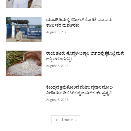
ಯಾದಗಿರಿಯಲ್ಲಿ ಕೆಮಿಕಲ್ ಸೋರಿಕೆ: ಮೂವರು
ಕಾರ್ಮಿಕರ ದುರ್ಮರಣ
August 5, 2026
ರಾಯಚೂರು-ಕೊಪ್ಪಳ-ಬಳ್ಳಾರಿ ಭಾಗದಲ್ಲಿ ಕೈಕೊಟ್ಟ ಮಳೆ:
ಅಕ್ಕಿ ದರ ಗಗನಕ್ಕೆ?
August 5, 2026
ಕೇಂದ್ರದ ಕ್ಷಮೆಕೋರಿದ ಮೆಟಾ: ಪ್ರಧಾನಿ ಮೋದಿ
ವೀಡಿಯೋ ಡಿಲಿಟ್ ಬಗ್ಗೆ ಜುಕರ್ ಬರ್ಗ್ ಸ್ಪಷ್ಟನೆ
August 5, 2026
Load more