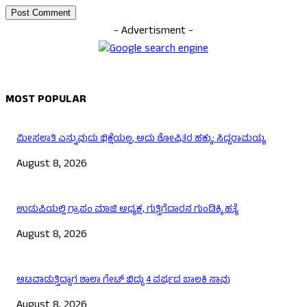
- Advertisment -
MOST POPULAR
ಮೀಸಲಾತಿ ಎನ್ನುವುದು ಭಿಕ್ಷೆಯಲ್ಲ, ಅದು ಶೋಷಿತರ ಹಕ್ಕು: ಸಿದ್ದರಾಮಯ್ಯ
August 8, 2026
ಉಡುಪಿಯಲ್ಲಿ ಗ್ರಾಪಂ ಮಾಜಿ ಅಧ್ಯಕ್ಷ, ಗುತ್ತಿಗೆದಾರನ ಗುಂಡಿಕ್ಕಿ ಹತ್ಯೆ
August 8, 2026
ಆಟವಾಡುತ್ತಿದ್ದಾಗ ಶಾಲಾ ಗೇಟ್‌ ಬಿದ್ದು 4 ವರ್ಷದ ಬಾಲಕಿ ಸಾವು
August 8, 2026