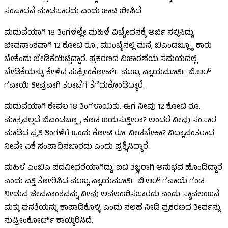
ಸಂಪಾದನೆ ಮಾಡಬಾರದು ಎಂದು ಚಾಟಿ ಬೀಸಿದೆ.
ಮದುವೆಯಾಗಿ 18 ತಿಂಗಳಲ್ಲೇ ಮಹಿಳೆ ವಿಚ್ಚೇದನಕ್ಕೆ ಅರ್ಜಿ ಸಲ್ಲಿಸಿದ್ದು,
ಜೀವನಾಂಶವಾಗಿ 12 ಕೋಟಿ ರೂ., ಮುಂಬೈನಲ್ಲಿ ಮನೆ, ಬಿಎಂಡಬ್ಲ್ಯೂ ಕಾರು
ಬೇಕೆಂದು ಬೇಡಿಕೆಯಿಟ್ಟಿದ್ದಾರೆ. ಪ್ರಕರಣದ ವಿಚಾರಣೆಯ ಸಮಯದಲ್ಲಿ
ಬೇಡಿಕೆಯನ್ನು ಕೇಳಿದ ಸುಪ್ರೀಂಕೋರ್ಟ್‌ ಮುಖ್ಯ ನ್ಯಾಯಮೂರ್ತಿ ಬಿ.ಆರ್
ಗವಾಯಿ ತೀವ್ರವಾಗಿ ತರಾಟೆಗೆ ತೆಗೆದುಕೊಂಡಿದ್ದಾರೆ.
ಮದುವೆಯಾಗಿ ಕೇವಲ 18 ತಿಂಗಳಾಯಿತು. ಈಗ ನೀವು 12 ಕೋಟಿ ರೂ.
ಮಾತ್ರವಲ್ಲದೆ ಬಿಎಂಡಬ್ಲ್ಯೂ ಕೂಡ ಬಯಸುತ್ತೀರಾ? ಅಂದರೆ ನೀವು ಸಂಸಾರ
ಮಾಡಿದ ಪ್ರತಿ ತಿಂಗಳಿಗೆ ಒಂದು ಕೋಟಿ ರೂ. ನೀಡಬೇಕಾ? ವಿದ್ಯಾವಂತರಾದ
ನೀವೇ ಏಕೆ ಸಂಪಾದಿಸಬಾರದು ಎಂದು ಪ್ರಶ್ನಿಸಿದ್ದಾರೆ.
ಮಹಿಳೆ ಎಂಬಿಎ ಪದವೀಧರೆಯಾಗಿದ್ದು, ಐಟಿ ತಜ್ಞರಾಗಿ ಅನುಭವ ಹೊಂದಿದ್ದಾರೆ
ಎಂದು ಎತ್ತಿ ತೋರಿಸಿದ ಮುಖ್ಯ ನ್ಯಾಯಮೂರ್ತಿ ಬಿ.ಆರ್ ಗವಾಯಿ ಗಂಡ
ನೀಡುವ ಜೀವನಾಂಶವನ್ನು ನೀವು ಅವಲಂಬಿಸಬಾರದು ಎಂದು ಸ್ವಾವಲಂಬನೆ
ಮತ್ತು ಘನತೆಯನ್ನು ಕಾಪಾಡಿಕೊಳ್ಳಿ ಎಂದು ಸಲಹೆ ನೀಡಿ ಪ್ರಕರಣದ ತೀರ್ಪನ್ನು
ಸುಪ್ರೀಂಕೋರ್ಟ್‌ ಕಾಯ್ದಿರಿಸಿದೆ.