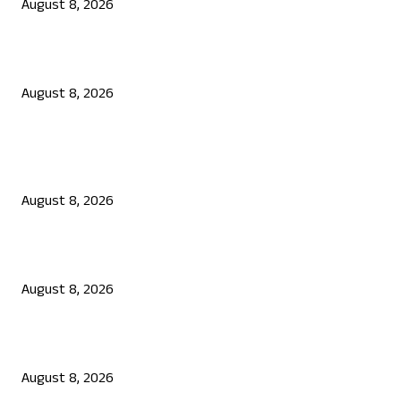
August 8, 2026
ಆಟವಾಡುತ್ತಿದ್ದಾಗ ಶಾಲಾ ಗೇಟ್‌ ಬಿದ್ದು 4 ವರ್ಷದ ಬಾಲಕಿ ಸಾವು
August 8, 2026
POPULAR POSTS
ಮೀಸಲಾತಿ ಎನ್ನುವುದು ಭಿಕ್ಷೆಯಲ್ಲ, ಅದು ಶೋಷಿತರ ಹಕ್ಕು: ಸಿದ್ದರಾಮಯ್ಯ
August 8, 2026
ಉಡುಪಿಯಲ್ಲಿ ಗ್ರಾಪಂ ಮಾಜಿ ಅಧ್ಯಕ್ಷ, ಗುತ್ತಿಗೆದಾರನ ಗುಂಡಿಕ್ಕಿ ಹತ್ಯೆ
August 8, 2026
ಆಟವಾಡುತ್ತಿದ್ದಾಗ ಶಾಲಾ ಗೇಟ್‌ ಬಿದ್ದು 4 ವರ್ಷದ ಬಾಲಕಿ ಸಾವು
August 8, 2026