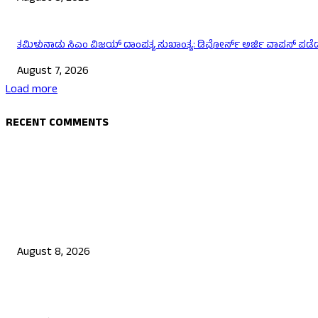
ತಮಿಳುನಾಡು ಸಿಎಂ ವಿಜಯ್‌ ದಾಂಪತ್ಯ ಸುಖಾಂತ್ಯ: ಡಿವೋರ್ಸ್‌ ಅರ್ಜಿ ವಾಪಸ್‌ ಪಡೆದ 
August 7, 2026
Load more
RECENT COMMENTS
EDITOR PICKS
ಮೀಸಲಾತಿ ಎನ್ನುವುದು ಭಿಕ್ಷೆಯಲ್ಲ, ಅದು ಶೋಷಿತರ ಹಕ್ಕು: ಸಿದ್ದರಾಮಯ್ಯ
August 8, 2026
ಉಡುಪಿಯಲ್ಲಿ ಗ್ರಾಪಂ ಮಾಜಿ ಅಧ್ಯಕ್ಷ, ಗುತ್ತಿಗೆದಾರನ ಗುಂಡಿಕ್ಕಿ ಹತ್ಯೆ