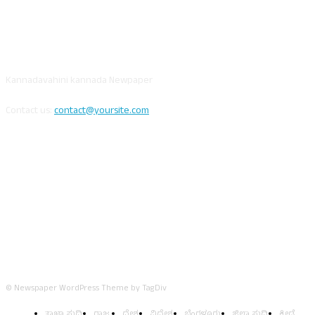
ABOUT US
Kannadavahini kannada Newpaper
Contact us:
contact@yoursite.com
FOLLOW US
© Newspaper WordPress Theme by TagDiv
ತಾಜಾ ಸುದ್ದಿ
ರಾಜ್ಯ
ದೇಶ
ವಿದೇಶ
ಬೆಂಗಳೂರು
ಜಿಲ್ಲಾ ಸುದ್ದಿ
ಕ್ರೀಡೆ