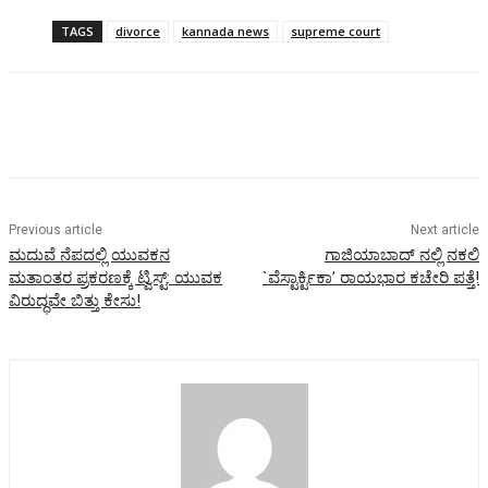
TAGS
divorce
kannada news
supreme court
Previous article
Next article
ಮದುವೆ ನೆಪದಲ್ಲಿ ಯುವಕನ
ಗಾಜಿಯಾಬಾದ್ ನಲ್ಲಿ ನಕಲಿ
ಮತಾಂತರ ಪ್ರಕರಣಕ್ಕೆ ಟ್ವಿಸ್ಟ್:‌ ಯುವಕ
`ವೆಸ್ಟಾರ್ಕ್ಟಿಕಾ’ ರಾಯಭಾರ ಕಚೇರಿ ಪತ್ತೆ!
ವಿರುದ್ಧವೇ ಬಿತ್ತು ಕೇಸು!