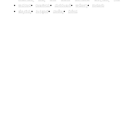
ಅಪರಾಧ
ರಾಜಕೀಯ
ಮನರಂಜನೆ
ಆರೋಗ್ಯ
ಕಾನೂನು
ಜ್ಯೋತಿಷ್ಯ
ತಂತ್ರಜ್ಞಾನ
ವಾಣಿಜ್ಯ
ವಿಶೇಷ