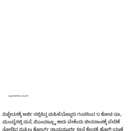
supreme court
ವಿಚ್ಛೇದನಕ್ಕೆ ಅರ್ಜಿ ಸಲ್ಲಿಸಿದ್ದ ಮಹಿಳೆಯೊಬ್ಬರು ಗಂಡನಿಂದ 12 ಕೋಟಿ ರೂ.,
ಮುಂಬೈನಲ್ಲಿ ಮನೆ, ಬಿಎಂಡಬ್ಲ್ಯೂ ಕಾರು ಬೇಕೆಂದು ಜೀವನಾಂಶಕ್ಕೆ ಬೇಡಿಕೆ
ನೋಡಿದ ಸುಪ್ರೀಂ ಕೋರ್ಟ್ ನ್ಯಾಯಮೂರ್ತಿ ನೀನೆ ಕೆಲಸಕ್ಕೆ ಹೋಗಿ ಯಾಕೆ