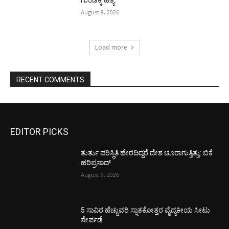
ಗುಂಡಿಕ್ಕಿ ಹತ್ಯೆ
August 8, 2026
Load more
RECENT COMMENTS
EDITOR PICKS
ತುರ್ತು ಪರಿಸ್ಥಿತಿ ಹೇರದಿದ್ದರೆ ದೇಶ ಚೂರಾಗುತ್ತಿತ್ತು: ಬಿಕೆ
ಹರಿಪ್ರಸಾದ್
August 9, 2026
5 ಸಾವಿರ ಹೆಚ್ಚುವರಿ ಸ್ನಾತಕೋತ್ತರ ವೈದ್ಯಕೀಯ ಸೀಟು
ಸೇರ್ಪಡೆ