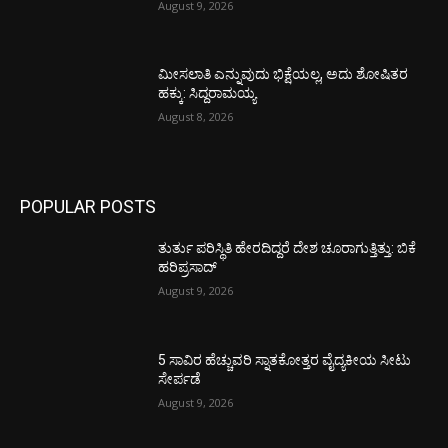
August 9, 2026
ಮೀಸಲಾತಿ ಎನ್ನುವುದು ಭಿಕ್ಷೆಯಲ್ಲ, ಅದು ಶೋಷಿತರ
ಹಕ್ಕು: ಸಿದ್ದರಾಮಯ್ಯ
August 8, 2026
POPULAR POSTS
ತುರ್ತು ಪರಿಸ್ಥಿತಿ ಹೇರದಿದ್ದರೆ ದೇಶ ಚೂರಾಗುತ್ತಿತ್ತು: ಬಿಕೆ
ಹರಿಪ್ರಸಾದ್
August 9, 2026
5 ಸಾವಿರ ಹೆಚ್ಚುವರಿ ಸ್ನಾತಕೋತ್ತರ ವೈದ್ಯಕೀಯ ಸೀಟು
ಸೇರ್ಪಡೆ
August 9, 2026