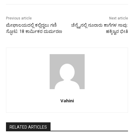
Previous article
Next article
ಮೇಘಾಲಯದಲ್ಲಿ ಕಲ್ಲಿದ್ದಲು ಗಣಿ
ಚೆನ್ನೈನಲ್ಲಿ ನೂರಾರು ಕಾಗೆಗಳ ಸಾವು:
ಸ್ಫೋಟ: 18 ಕಾರ್ಮಿಕರ ದುರ್ಮರಣ
ಹಕ್ಕಿಜ್ವರ ಭೀತಿ
Vahini
RELATED ARTICLES