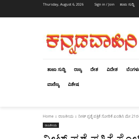
Thursday, August 6, 2026
Sign in / Join
ತಾಜಾ ಸುದ್ದಿ
ತಾಜಾ ಸುದ್ದಿ
ರಾಜ್ಯ
ದೇಶ
ವಿದೇಶ
ಬೆಂಗಳ
ವಾಣಿಜ್ಯ
ವಿಶೇಷ
Home
ರಾಜಕೀಯ
ನೀಟ್ ಪ್ರಶ್ನೆ ಪತ್ರಿಕೆ ಸೋರಿಕೆ ಖಂಡಿಸಿ ಮೇ 2
ರಾಜಕೀಯ