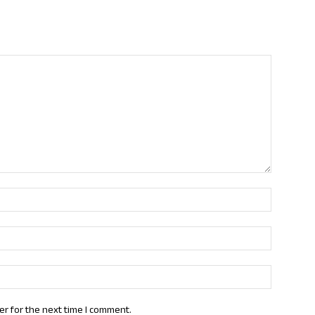
Name:*
Email:*
Website:
er for the next time I comment.