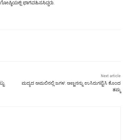
ಷ್ಠಿಯಲ್ಲಿ ಭಾಗವಹಿಸಸಿದ್ದರು.
Next article
್ಟು
ಮದ್ಯದ ಅಮಲಿನಲ್ಲಿ ಜಗಳ: ಅಣ್ಣನನ್ನು ಉಸಿರುಗಟ್ಟಿಸಿ ಕೊಂದ
ತಮ್ಮ