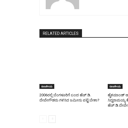
RELATED ARTICLES
ರಾಜಕೀಯ
ರಾಜಕೀಯ
2006ರಲ್ಲಿ ಬೆಂಗಳೂರಿಗೆ ಬಂದ ಹೆಚ್.ಡಿ.
ಹೈಕಮಾಂಡ್ ಆಮ
ದೇವೇಗೌಡರು ಗಳಿಸಿದ ಜಮೀನು ಪಟ್ಟಿ ಬೇಕಾ?
ಸಿದ್ದರಾಮಯ್ಯ ಕ
ಹೆಚ್.ಡಿ.ದೇವ