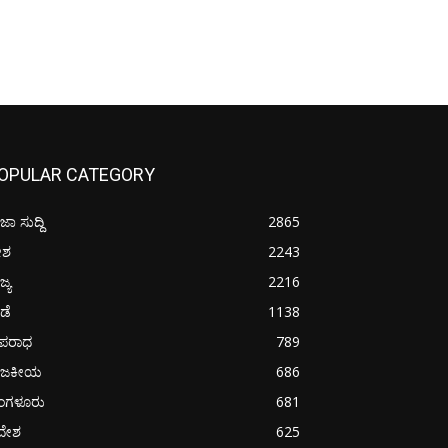
OPULAR CATEGORY
ಜಾ ಸುದ್ದಿ
2865
ೇಶ
2243
ಜ್ಯ
2216
ೀಡೆ
1138
ಪರಾಧ
789
ಾಜಕೀಯ
686
ೆಂಗಳೂರು
681
ದೇಶ
625