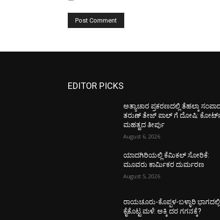
EDITOR PICKS
ಅತ್ಯಾಚಾರ ಪ್ರಕರಣದಲ್ಲಿ ತೆಹಲ್ಕಾ ಸಂಪಾ
ತರುಣ್‌ ತೇಜ್‌ ಪಾಲ್‌ ಗೆ ದೋಷಿ: ಕೋರ್ಟ್
ಮಹತ್ವದ ತೀರ್ಪು
August 6, 2026
ಯಾದಗಿರಿಯಲ್ಲಿ ಕೆಮಿಕಲ್ ಸೋರಿಕೆ:
ಮೂವರು ಕಾರ್ಮಿಕರ ದುರ್ಮರಣ
August 5, 2026
ರಾಯಚೂರು-ಕೊಪ್ಪಳ-ಬಳ್ಳಾರಿ ಭಾಗದಲ್ಲ
ಕೈಕೊಟ್ಟ ಮಳೆ: ಅಕ್ಕಿ ದರ ಗಗನಕ್ಕೆ?