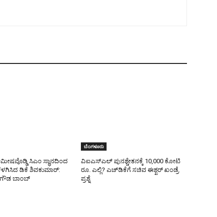
ಬೆಂಗಳೂರು
ೀಷವೊಡ್ಡಿ ಸಿಎಂ ಸ್ಥಾನದಿಂದ
ವಿಐಎಸ್ಎಲ್ ಪುನಶ್ಚೇತನಕ್ಕೆ 10,000 ಕೋಟಿ
ೆಳಗಿಸಿದ ಡಿಕೆ ಶಿವಕುಮಾರ್:
ರೂ. ಎಲ್ಲಿ? ಎಚ್‌ಡಿಕೆಗೆ ಸಚಿವ ಈಶ್ಖರ್‌ ಖಂಡ್ರೆ
ೇಗೌಡ ಬಾಂಬ್
ಪ್ರಶ್ನೆ