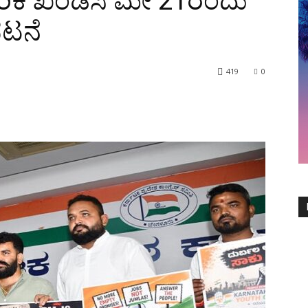
 ಸೋರಿಕೆ ಖಂಡಿಸಿ ಮೇ 21ರಂದು
ಭಟನೆ
419
0