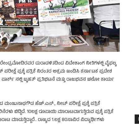
ಿ ನರೇಂದ್ರಮೋದಿರವರ ದುರಾಡಳಿತದಿಂದ ವಿದೇಶಾಂಗ ನೀತಿಗಳಲ್ಲಿ ವೈಫಲ್ಯ
ೀಟ್ ಪರೀಕ್ಷೆ ಪ್ರಶ್ನೆ ಪತ್ರಿಕೆ ನಿರಂತರ ಅಕ್ರಮ ಖಂಡಿಸಿ ಕರ್ನಾಟಕ ಪ್ರದೇಶ
 ಪಾರ್ಕ್ ನಲ್ಲಿ ಬೃಹತ್ ಪ್ರತಿಭಟನೆ ಮತ್ತು ರಾಜಭವನ ಚಲೋ ಕಾರ್ಯ
 ಮಂಜುನಾಥಗೌಡ ಹೆಚ್.ಎಸ್., ನೀಟ್ ಪರೀಕ್ಷೆ ಪ್ರಶ್ನೆ ಪತ್ರಿಕೆ
ರಳು ಬಿದ್ದಿದೆ. 10ಲಕ್ಷ ರೂಪಾಯಿ ಮಾರಾಟವಾಗುತ್ತಿರುವ ಪ್ರಶ್ನೆ ಪತ್ರಿಕೆ
ಮಾರಾಟ ಮಾಡುತ್ತಿದ್ದಾರೆ.. ರಾಜ್ಯದ 1.ಲಕ್ಷ 80ಸಾವಿರ ವಿದ್ಯಾರ್ಥಿಗಳು