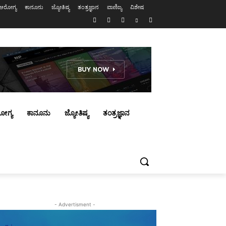
ಆರೋಗ್ಯ
ಕಾನೂನು
ಜ್ಯೋತಿಷ್ಯ
ತಂತ್ರಜ್ಞಾನ
ವಾಣಿಜ್ಯ
ವಿಶೇಷ
ೋಗ್ಯ
ಕಾನೂನು
ಜ್ಯೋತಿಷ್ಯ
ತಂತ್ರಜ್ಞಾನ
- Advertisment -