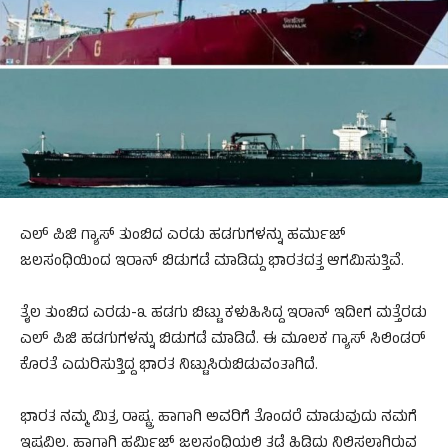
ಎಲ್‌ ಪಿಜಿ ಗ್ಯಾಸ್‌ ತುಂಬಿದ ಎರಡು ಹಡಗುಗಳನ್ನು ಹರ್ಮುಜ್‌
ಜಲಸಂಧಿಯಿಂದ ಇರಾನ್‌ ಬಿಡುಗಡೆ ಮಾಡಿದ್ದು ಭಾರತದತ್ತ ಆಗಮಿಸುತ್ತಿವೆ.
ತೈಲ ತುಂಬಿದ ಎರಡು-೩ ಹಡಗು ಬಿಟ್ಟು ಕಳುಹಿಸಿದ್ದ ಇರಾನ್‌ ಇದೀಗ ಮತ್ತೆರಡು
ಎಲ್‌ ಪಿಜಿ ಹಡಗುಗಳನ್ನು ಬಿಡುಗಡೆ ಮಾಡಿದೆ. ಈ ಮೂಲಕ ಗ್ಯಾಸ್‌ ಸಿಲಿಂಡರ್‌
ಕೊರತೆ ಎದುರಿಸುತ್ತಿದ್ದ ಭಾರತ ನಿಟ್ಟುಸಿರುಬಿಡುವಂತಾಗಿದೆ.
ಭಾರತ ನಮ್ಮ ಮಿತ್ರ ರಾಷ್ಟ್ರ. ಹಾಗಾಗಿ ಅವರಿಗೆ ತೊಂದರೆ ಮಾಡುವುದು ನಮಗೆ
ಇಷ್ಟವಿಲ್ಲ. ಹಾಗಾಗಿ ಹರ್ಮಿಜ್‌ ಜಲಸಂಧಿಯಲ್ಲಿ ತಡೆ ಹಿಡಿದು ನಿಲ್ಲಿಸಲಾಗಿರುವ