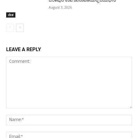
August 3, 2026
ದೇಶ
LEAVE A REPLY
Comment:
Nam
Ema