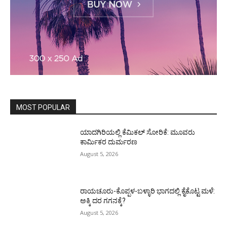
MOST POPULAR
ಯಾದಗಿರಿಯಲ್ಲಿ ಕೆಮಿಕಲ್ ಸೋರಿಕೆ: ಮೂವರು
ಕಾರ್ಮಿಕರ ದುರ್ಮರಣ
August 5, 2026
ರಾಯಚೂರು-ಕೊಪ್ಪಳ-ಬಳ್ಳಾರಿ ಭಾಗದಲ್ಲಿ ಕೈಕೊಟ್ಟ ಮಳೆ:
ಅಕ್ಕಿ ದರ ಗಗನಕ್ಕೆ?
August 5, 2026