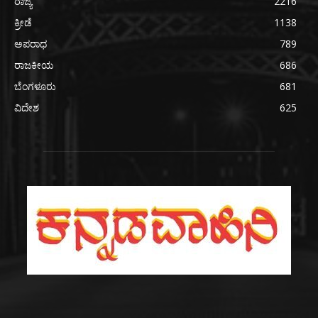
ರಾಜ್ಯ
2216
ಕ್ರೀಡೆ
1138
ಅಪರಾಧ
789
ರಾಜಕೀಯ
686
ಬೆಂಗಳೂರು
681
ವಿದೇಶ
625