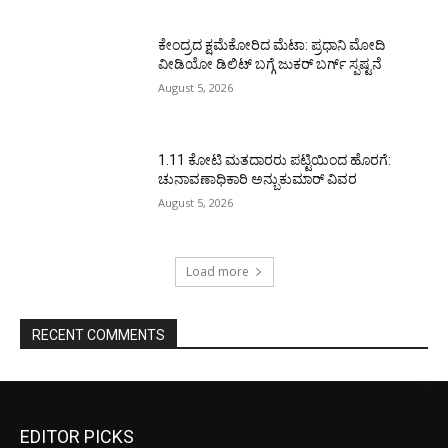
ಕೇಂದ್ರದ ಕ್ಷಮೆಕೋರಿದ ಮೆಟಾ: ಪ್ರಧಾನಿ ಮೋದಿ
ವೀಡಿಯೋ ಡಿಲಿಟ್ ಬಗ್ಗೆ ಜುಕರ್ ಬರ್ಗ್ ಸ್ಪಷ್ಟನೆ
August 5, 2026
1.11 ಕೋಟಿ ಮತದಾರರು ಪಟ್ಟಿಯಿಂದ ಹೊರಗೆ:
ಚುನಾವಣಾಧಿಕಾರಿ ಅನ್ಬುಕುಮಾರ್ ವಿವರ
August 5, 2026
Load more
RECENT COMMENTS
EDITOR PICKS