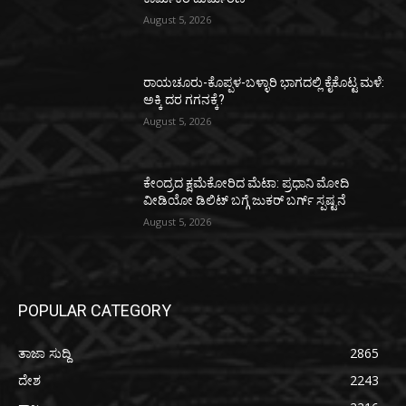
August 5, 2026
ರಾಯಚೂರು-ಕೊಪ್ಪಳ-ಬಳ್ಳಾರಿ ಭಾಗದಲ್ಲಿ ಕೈಕೊಟ್ಟ ಮಳೆ:
ಅಕ್ಕಿ ದರ ಗಗನಕ್ಕೆ?
August 5, 2026
ಕೇಂದ್ರದ ಕ್ಷಮೆಕೋರಿದ ಮೆಟಾ: ಪ್ರಧಾನಿ ಮೋದಿ
ವೀಡಿಯೋ ಡಿಲಿಟ್ ಬಗ್ಗೆ ಜುಕರ್ ಬರ್ಗ್ ಸ್ಪಷ್ಟನೆ
August 5, 2026
POPULAR CATEGORY
ತಾಜಾ ಸುದ್ದಿ
2865
ದೇಶ
2243