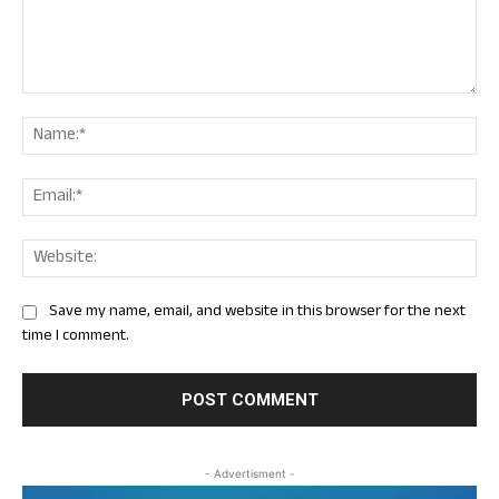
Comment:
Nam
Ema
Web
Save my name, email, and website in this browser for the next
time I comment.
- Advertisment -