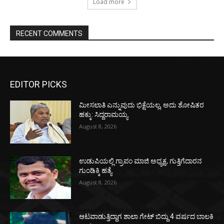
Load more
RECENT COMMENTS
EDITOR PICKS
ಮೀಸಲಾತಿ ಎನ್ನುವುದು ಭಿಕ್ಷೆಯಲ್ಲ, ಅದು ಶೋಷಿತರ
ಹಕ್ಕು: ಸಿದ್ದರಾಮಯ್ಯ
August 8, 2026
ಉಡುಪಿಯಲ್ಲಿ ಗ್ರಾಪಂ ಮಾಜಿ ಅಧ್ಯಕ್ಷ, ಗುತ್ತಿಗೆದಾರನ
ಗುಂಡಿಕ್ಕಿ ಹತ್ಯೆ
August 8, 2026
ಆಟವಾಡುತ್ತಿದ್ದಾಗ ಶಾಲಾ ಗೇಟ್‌ ಬಿದ್ದು 4 ವರ್ಷದ ಬಾಲಕಿ