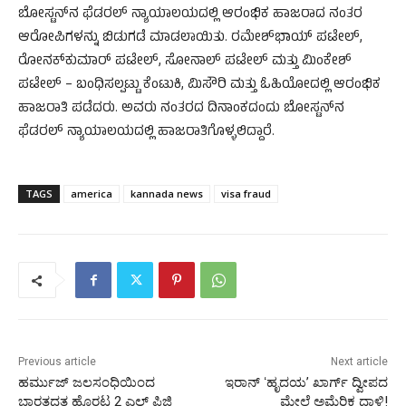
ಬೋಸ್ಟನ್‌ನ ಫೆಡರಲ್ ನ್ಯಾಯಾಲಯದಲ್ಲಿ ಆರಂಭಿಕ ಹಾಜರಾದ ನಂತರ
ಆರೋಪಿಗಳನ್ನು ಬಿಡುಗಡೆ ಮಾಡಲಾಯಿತು. ರಮೇಶ್‌ಭಾಯ್ ಪಟೇಲ್,
ರೋನಕ್‌ಕುಮಾರ್ ಪಟೇಲ್, ಸೋನಾಲ್ ಪಟೇಲ್ ಮತ್ತು ಮಿಂಕೇಶ್
ಪಟೇಲ್ – ಬಂಧಿಸಲ್ಪಟ್ಟು ಕೆಂಟುಕಿ, ಮಿಸೌರಿ ಮತ್ತು ಓಹಿಯೋದಲ್ಲಿ ಆರಂಭಿಕ
ಹಾಜರಾತಿ ಪಡೆದರು. ಅವರು ನಂತರದ ದಿನಾಂಕದಂದು ಬೋಸ್ಟನ್‌ನ
ಫೆಡರಲ್ ನ್ಯಾಯಾಲಯದಲ್ಲಿ ಹಾಜರಾತಿಗೊಳ್ಳಲಿದ್ದಾರೆ.
TAGS
america
kannada news
visa fraud
Previous article
Next article
ಹರ್ಮುಜ್‌ ಜಲಸಂಧಿಯಿಂದ
ಇರಾನ್‌ ʻಹೃದಯʼ ಖಾರ್ಗ್‌ ದ್ವೀಪದ
ಭಾರತದತ್ತ ಹೊರಟ 2 ಎಲ್‌ ಪಿಜಿ
ಮೇಲೆ ಅಮೆರಿಕ ದಾಳಿ!