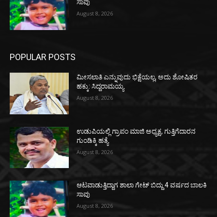
ಸಾವು
August 8, 2026
POPULAR POSTS
ಮೀಸಲಾತಿ ಎನ್ನುವುದು ಭಿಕ್ಷೆಯಲ್ಲ, ಅದು ಶೋಷಿತರ
ಹಕ್ಕು: ಸಿದ್ದರಾಮಯ್ಯ
August 8, 2026
ಉಡುಪಿಯಲ್ಲಿ ಗ್ರಾಪಂ ಮಾಜಿ ಅಧ್ಯಕ್ಷ, ಗುತ್ತಿಗೆದಾರನ
ಗುಂಡಿಕ್ಕಿ ಹತ್ಯೆ
August 8, 2026
ಆಟವಾಡುತ್ತಿದ್ದಾಗ ಶಾಲಾ ಗೇಟ್‌ ಬಿದ್ದು 4 ವರ್ಷದ ಬಾಲಕಿ
ಸಾವು
August 8, 2026