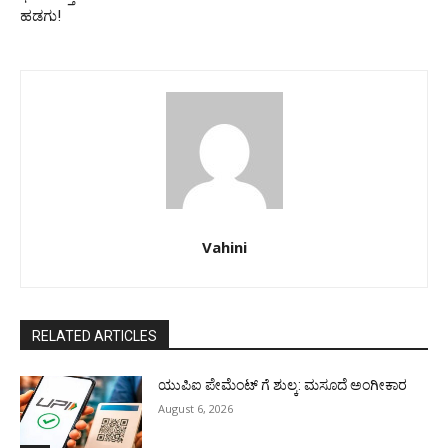
ಹಡಗು!
Vahini
RELATED ARTICLES
ಯುಪಿಐ ಪೇಮೆಂಟ್ ಗೆ ಶುಲ್ಕ: ಮಸೂದೆ ಅಂಗೀಕಾರ
August 6, 2026