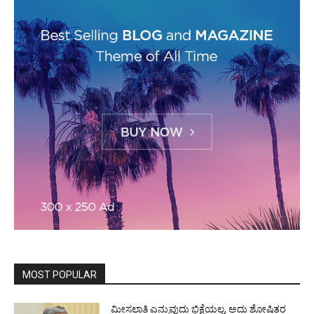
MOST POPULAR
ಮೀಸಲಾತಿ ಎನ್ನುವುದು ಭಿಕ್ಷೆಯಲ್ಲ, ಅದು ಶೋಷಿತರ