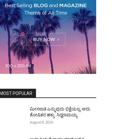
MOST POPULAR
ಮೀಸಲಾತಿ ಎನ್ನುವುದು ಭಿಕ್ಷೆಯಲ್ಲ, ಅದು
ಶೋಷಿತರ ಹಕ್ಕು: ಸಿದ್ದರಾಮಯ್ಯ
August 8, 2026