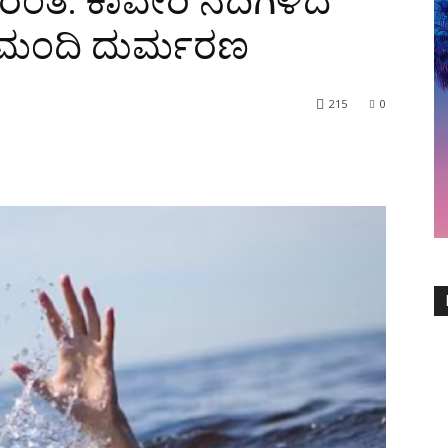
ರಂತ: ಕಾವೇರಿ ನದಿಗಿಳಿದ
 ಮಂದಿ ದುರ್ಮರಣ
215
0