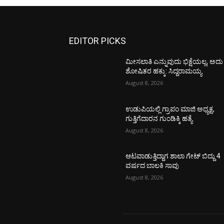
EDITOR PICKS
ಮೀಸಲಾತಿ ಎನ್ನುವುದು ಭಿಕ್ಷೆಯಲ್ಲ, ಅದು
ಶೋಷಿತರ ಹಕ್ಕು: ಸಿದ್ದರಾಮಯ್ಯ
August 8, 2026
ಉಡುಪಿಯಲ್ಲಿ ಗ್ರಾಪಂ ಮಾಜಿ ಅಧ್ಯಕ್ಷ,
ಗುತ್ತಿಗೆದಾರನ ಗುಂಡಿಕ್ಕಿ ಹತ್ಯೆ
August 8, 2026
ಆಟವಾಡುತ್ತಿದ್ದಾಗ ಶಾಲಾ ಗೇಟ್‌ ಬಿದ್ದು 4
ವರ್ಷದ ಬಾಲಕಿ ಸಾವು
August 8, 2026