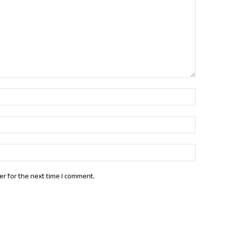
Name:*
Email:*
Website:
er for the next time I comment.