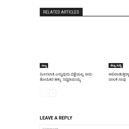
RELATED ARTICLES
ರಾಜ್ಯ
ಜಿಲ್ಲಾ ಸುದ್ದಿ
ಮೀಸಲಾತಿ ಎನ್ನುವುದು ಭಿಕ್ಷೆಯಲ್ಲ, ಅದು
ಆಟವಾಡುತ್ತಿದ್ದ
ಶೋಷಿತರ ಹಕ್ಕು: ಸಿದ್ದರಾಮಯ್ಯ
ಬಾಲಕಿ ಸಾವು
LEAVE A REPLY