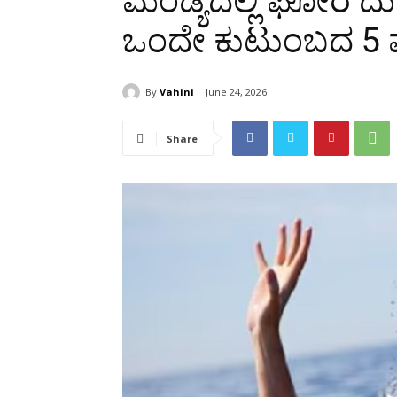
ಮಂಡ್ಯದಲ್ಲಿ ಘೋರ ದು
ಒಂದೇ ಕುಟುಂಬದ 5
By
Vahini
June 24, 2026
Share