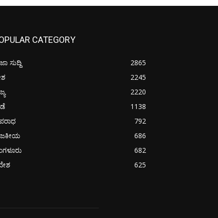
OPULAR CATEGORY
ಜಾ ಸುದ್ದಿ
2865
ೇಶ
2245
ಜ್ಯ
2220
ೀಡೆ
1138
ಪರಾಧ
792
ಾಜಕೀಯ
686
ೆಂಗಳೂರು
682
ದೇಶ
625