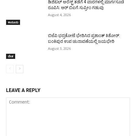
ಡಿಜಿಟಲ್ ಅರೆಸ್ಟ್ ತಡೆಗೆ 4 ವಾರಗಳಲ್ಲಿ ಮಾರ್ಗಸೂಚಿ
ರೂಪಿಸಿ: ಆರ್ ಬಿಐಗೆ ಸುಪ್ರೀಂ ಗಡುವು
August 4, 2026
ಕಾನೂನು
ಬಿಜೆಪಿ ಭದ್ರಕೋಟೆ ಭೇದಿಸಿದ ಪ್ರಶಾಂತ್ ಕಿಶೋರ್:
ಬಂಕಿಪುರ ಉಪ ಚುನಾವಣೆಯಲ್ಲಿ ಜಯಭೇರಿ
August 3, 2026
ದೇಶ
LEAVE A REPLY