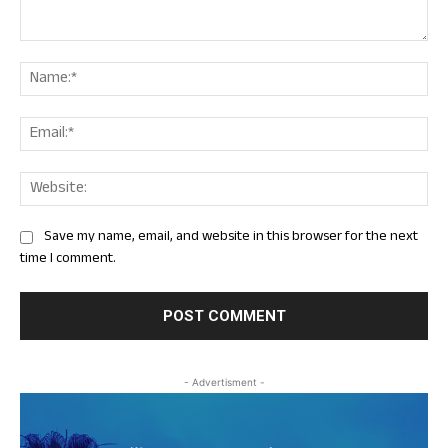
Comment:
Nam
Ema
Web
Save my name, email, and website in this browser for the next
time I comment.
- Advertisment -