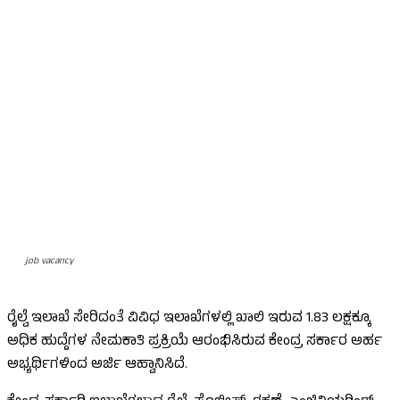
job vacancy
ರೈಲ್ವೆ ಇಲಾಖೆ ಸೇರಿದಂತೆ ವಿವಿಧ ಇಲಾಖೆಗಳಲ್ಲಿ ಖಾಲಿ ಇರುವ 1.83 ಲಕ್ಷಕ್ಕೂ
ಅಧಿಕ ಹುದ್ದೆಗಳ ನೇಮಕಾತಿ ಪ್ರಕ್ರಿಯೆ ಆರಂಭಿಸಿರುವ ಕೇಂದ್ರ ಸರ್ಕಾರ ಅರ್ಹ
ಅಭ್ಯರ್ಥಿಗಳಿಂದ ಅರ್ಜಿ ಆಹ್ವಾನಿಸಿದೆ.