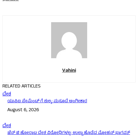
Vahini
RELATED ARTICLES
ದೇಶ
ಯುಪಿಐ ಪೇಮೆಂಟ್ ಗೆ ಶುಲ್ಕ: ಮಸೂದೆ ಅಂಗೀಕಾರ
August 6, 2026
ದೇಶ
ಜೆನ್ ಜಿ ಹೋರಾಟ ದೇಶ ವಿರೋಧಿಗಳಲ್ಲ: ಉಲ್ಟಾ ಹೊಡೆದ ಮೋಹನ್ ಭಾಗವತ್