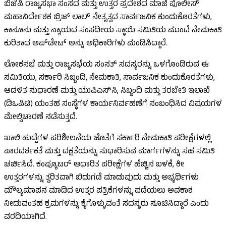
ಬಿಜೆಪಿ ರಾಜ್ಯಸಭಾ ಸಂಸದ ಮತ್ತು ಉತ್ತರ ಪ್ರದೇಶದ ಮಾಜಿ ಪೊಲೀಸ್
ಮಹಾನಿರ್ದೇಶಕ ಬ್ರಿಜ್ ಲಾಲ್ ನೇತೃತ್ವದ ಸಾರ್ವಜನಿಕ ಕುಂದುಕೊರತೆಗಳು,
ಕಾನೂನು ಮತ್ತು ನ್ಯಾಯದ ಸಂಸದೀಯ ಸ್ಥಾಯಿ ಸಮಿತಿಯ ಮುಂದೆ ನೇಮಕಾತಿ
ಕುರಿತಾದ ಅಪ್‌ಡೇಟ್ ಅನ್ನು ಅಧಿಕಾರಿಗಳು ಮಂಡಿಸಿದ್ದಾರೆ.
ಲೋಕಸಭೆ ಮತ್ತು ರಾಜ್ಯಸಭೆಯ ಸಂಸತ್ ಸದಸ್ಯರನ್ನು ಒಳಗೊಂಡಿರುವ ಈ
ಸಮಿತಿಯು, ಸರ್ಕಾರಿ ಸಿಬ್ಬಂದಿ, ನೇಮಕಾತಿ, ಸಾರ್ವಜನಿಕ ಕುಂದುಕೊರತೆಗಳು,
ಆಡಳಿತ ಸುಧಾರಣೆ ಮತ್ತು ಯುಪಿಎಸ್‌ಸಿ, ಸಿಬ್ಬಂದಿ ಮತ್ತು ತರಬೇತಿ ಇಲಾಖೆ
(ಡಿಒಪಿಟಿ) ಯಂತಹ ಸಂಸ್ಥೆಗಳ ಕಾರ್ಯನಿರ್ವಹಣೆಗೆ ಸಂಬಂಧಿಸಿದ ವಿಷಯಗಳ
ಮೇಲ್ವಿಚಾರಣೆ ನಡೆಸುತ್ತದೆ.
ಖಾಲಿ ಹುದ್ದೆಗಳ ಪರಿಶೀಲನೆಯ ಜೊತೆಗೆ ಸರ್ಕಾರಿ ನೇಮಕಾತಿ ಪರೀಕ್ಷೆಗಳಲ್ಲಿ
ಪಾರದರ್ಶಕತೆ ಮತ್ತು ದಕ್ಷತೆಯನ್ನು ಸುಧಾರಿಸುವ ಮಾರ್ಗಗಳನ್ನು ಸಹ ಸಮಿತಿ
ಚರ್ಚಿಸಿದೆ. ಕಂಪ್ಯೂಟರ್ ಆಧಾರಿತ ಪರೀಕ್ಷೆಗಳ ಹೆಚ್ಚಿನ ಬಳಕೆ, ಕೀ
ಉತ್ತರಗಳನ್ನು ತ್ವರಿತವಾಗಿ ಬಿಡುಗಡೆ ಮಾಡುವುದು ಮತ್ತು ಅಭ್ಯರ್ಥಿಗಳು
ಮೌಲ್ಯಮಾಪನ ಮಾಡಿದ ಉತ್ತರ ಪತ್ರಿಕೆಗಳನ್ನು ಪಡೆಯಲು ಅವಕಾಶ
ನೀಡುವಂತಹ ಕ್ರಮಗಳನ್ನು ಕೈಗೊಳ್ಳುವಂತೆ ಸದಸ್ಯರು ಸೂಚಿಸಿದ್ದಾರೆ ಎಂದು
ವರದಿಯಾಗಿದೆ.