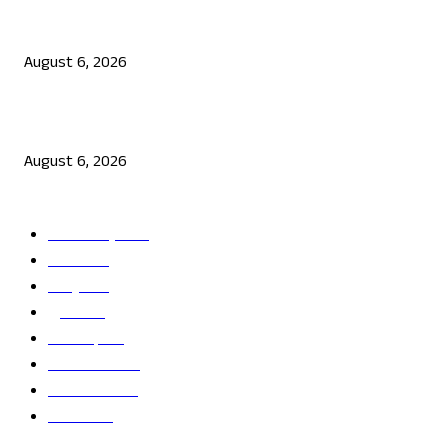
ನಟ ದರ್ಶನ್ ಗೆ ಸಂಕಷ್ಟ: ಮಾಫಿ ಸಾಕ್ಷಿ ಹೇಳಿಕೆಗೆ ಮುಂದಾದ ಮೂವರು
August 6, 2026
ಜೆನ್ ಜಿ ಹೋರಾಟ ದೇಶ ವಿರೋಧಿಗಳಲ್ಲ: ಉಲ್ಟಾ ಹೊಡೆದ ಮೋಹನ್ ಭಾಗವತ್
August 6, 2026
POPULAR CATEGORY
ತಾಜಾ ಸುದ್ದಿ
2865
ದೇಶ
2245
ರಾಜ್ಯ
2216
ಕ್ರೀಡೆ
1138
ಅಪರಾಧ
791
ರಾಜಕೀಯ
686
ಬೆಂಗಳೂರು
681
ವಿದೇಶ
625