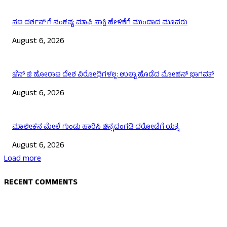
ನಟ ದರ್ಶನ್ ಗೆ ಸಂಕಷ್ಟ: ಮಾಫಿ ಸಾಕ್ಷಿ ಹೇಳಿಕೆಗೆ ಮುಂದಾದ ಮೂವರು
August 6, 2026
ಜೆನ್ ಜಿ ಹೋರಾಟ ದೇಶ ವಿರೋಧಿಗಳಲ್ಲ: ಉಲ್ಟಾ ಹೊಡೆದ ಮೋಹನ್ ಭಾಗವತ್
August 6, 2026
ಮಾಲೀಕನ ಮೇಲೆ ಗುಂಡು ಹಾರಿಸಿ ಚಿನ್ನದಂಗಡಿ ದರೋಡೆಗೆ ಯತ್ನ
August 6, 2026
Load more
RECENT COMMENTS