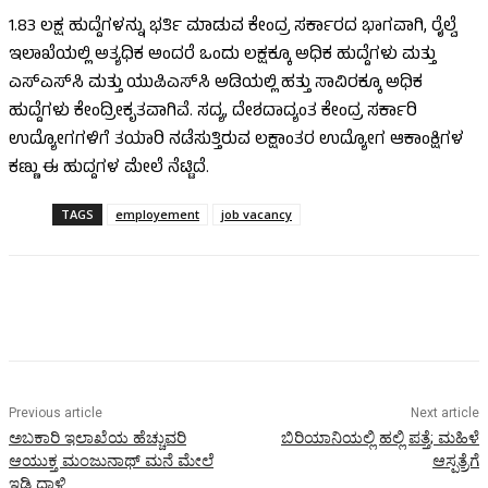
1.83 ಲಕ್ಷ ಹುದ್ದೆಗಳನ್ನು ಭರ್ತಿ ಮಾಡುವ ಕೇಂದ್ರ ಸರ್ಕಾರದ ಭಾಗವಾಗಿ, ರೈಲ್ವೆ
ಇಲಾಖೆಯಲ್ಲಿ ಅತ್ಯಧಿಕ ಅಂದರೆ ಒಂದು ಲಕ್ಷಕ್ಕೂ ಅಧಿಕ ಹುದ್ದೆಗಳು ಮತ್ತು
ಎಸ್‌ಎಸ್‌ಸಿ ಮತ್ತು ಯುಪಿಎಸ್‌ಸಿ ಅಡಿಯಲ್ಲಿ ಹತ್ತು ಸಾವಿರಕ್ಕೂ ಅಧಿಕ
ಹುದ್ದೆಗಳು ಕೇಂದ್ರೀಕೃತವಾಗಿವೆ. ಸದ್ಯ, ದೇಶದಾದ್ಯಂತ ಕೇಂದ್ರ ಸರ್ಕಾರಿ
ಉದ್ಯೋಗಗಳಿಗೆ ತಯಾರಿ ನಡೆಸುತ್ತಿರುವ ಲಕ್ಷಾಂತರ ಉದ್ಯೋಗ ಆಕಾಂಕ್ಷಿಗಳ
ಕಣ್ಣು ಈ ಹುದ್ದಗಳ ಮೇಲೆ ನೆಟ್ಟಿದೆ.
TAGS
employement
job vacancy
Previous article
Next article
ಅಬಕಾರಿ ಇಲಾಖೆಯ ಹೆಚ್ಚುವರಿ
ಬಿರಿಯಾನಿಯಲ್ಲಿ ಹಲ್ಲಿ ಪತ್ತೆ; ಮಹಿಳೆ
ಆಯುಕ್ತ ಮಂಜುನಾಥ್‌ ಮನೆ ಮೇಲೆ
ಆಸ್ಪತ್ರೆಗೆ
ಇಡಿ ದಾಳಿ