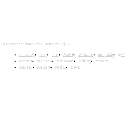
© Newspaper WordPress Theme by TagDiv
ತಾಜಾ ಸುದ್ದಿ
ರಾಜ್ಯ
ದೇಶ
ವಿದೇಶ
ಬೆಂಗಳೂರು
ಜಿಲ್ಲಾ ಸುದ್ದಿ
ಕ್ರೀಡೆ
ಅಪರಾಧ
ರಾಜಕೀಯ
ಮನರಂಜನೆ
ಆರೋಗ್ಯ
ಕಾನೂನು
ಜ್ಯೋತಿಷ್ಯ
ತಂತ್ರಜ್ಞಾನ
ವಾಣಿಜ್ಯ
ವಿಶೇಷ