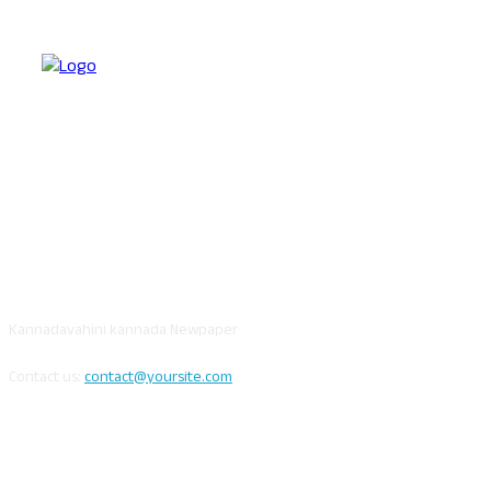
ABOUT US
Kannadavahini kannada Newpaper
Contact us:
contact@yoursite.com
FOLLOW US