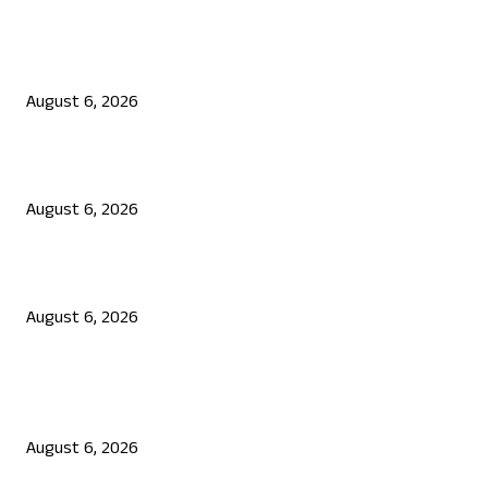
EDITOR PICKS
ಯುಪಿಐ ಪೇಮೆಂಟ್ ಗೆ ಶುಲ್ಕ: ಮಸೂದೆ ಅಂಗೀಕಾರ
August 6, 2026
ನಟ ದರ್ಶನ್ ಗೆ ಸಂಕಷ್ಟ: ಮಾಫಿ ಸಾಕ್ಷಿ ಹೇಳಿಕೆಗೆ ಮುಂದಾದ ಮೂವರು
August 6, 2026
ಜೆನ್ ಜಿ ಹೋರಾಟ ದೇಶ ವಿರೋಧಿಗಳಲ್ಲ: ಉಲ್ಟಾ ಹೊಡೆದ ಮೋಹನ್ ಭಾಗವತ್
August 6, 2026
POPULAR POSTS
ಯುಪಿಐ ಪೇಮೆಂಟ್ ಗೆ ಶುಲ್ಕ: ಮಸೂದೆ ಅಂಗೀಕಾರ
August 6, 2026