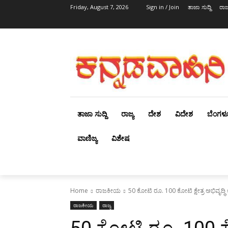
Friday, August 7, 2026
Sign in / Join
ತಾಜಾ ಸುದ್ದಿ
ರಾಜ್
ತಾಜಾ ಸುದ್ದಿ
ರಾಜ್ಯ
ದೇಶ
ವಿದೇಶ
ಬೆಂಗಳ
ವಾಣಿಜ್ಯ
ವಿಶೇಷ
Home
ರಾಜಕೀಯ
50 ಕೋಟಿ ರೂ. 100 ಕೋಟಿ ಕ್ಷೇತ್ರ ಅಭಿವೃದ್ಧ
ರಾಜಕೀಯ
ರಾಜ್ಯ