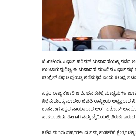
ಬೆಂಗಳೂರು: ವಿಧಾನ ಪರಿಷತ್ ಚುನಾವಣೆಯಲ್ಲಿ ನಡೆದ ಅಡ್ಡ 
ಉಂಟಾಗುವುದಿಲ್ಲ. ಈ ಚುನಾವಣೆ ಮುಂದಿನ ವಿಧಾನಸಭೆ ಚುನಾ
ಕಾಂಗ್ರೆಸ್ ವಿಫಲ ಪ್ರಯತ್ನ ನಡೆಸುತ್ತಿದೆ ಎಂದು ಕೇಂದ್ರ ಸ
ಪಕ್ಷದ ರಾಜ್ಯ ಕಚೇರಿ ಜೆ.ಪಿ. ಭವನದಲ್ಲಿ ಮಾಧ್ಯಮಗಳ ಜೊ
ನಿಲ್ಲಿಸುವುದಕ್ಕೆ ಮೊದಲು ಬಿಜೆಪಿ ರಾಷ್ಟ್ರೀಯ ಅಧ್ಯಕ್ಷರಾದ 
ಶಾಸಕಾಂಗ ಪಕ್ಷದ ನಾಯಕರಾದ ಆರ್. ಅಶೋಕ್ ಅವರೊಂದಿಗ
ಹಾಕಲಾಯಿತು. ಹೀಗಾಗಿ ನಮ್ಮ ಮೈತ್ರಿಯಲ್ಲಿ ಬಿರುಕು ಬರುವ ಪ್
ಕಳೆದ ಮೂರು ವರ್ಷಗಳಿಂದ ನಮ್ಮ ಶಾಸಕರಿಗೆ ಕ್ಷೇತ್ರಗಳಲ್