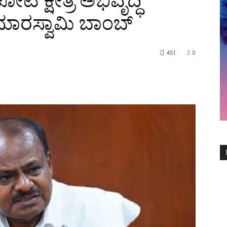
 ಕ್ಷೇತ್ರ ಅಭಿವೃದ್ಧಿ
ಮಾರಸ್ವಾಮಿ ಬಾಂಬ್
451
0