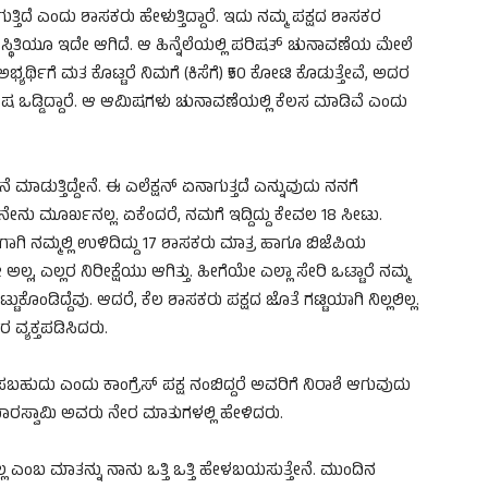
್ತಿದೆ ಎಂದು ಶಾಸಕರು ಹೇಳುತ್ತಿದ್ದಾರೆ. ಇದು ನಮ್ಮ ಪಕ್ಷದ ಶಾಸಕರ
ರ ಪರಿಸ್ಥಿತಿಯೂ ಇದೇ ಆಗಿದೆ. ಆ ಹಿನ್ನೆಲೆಯಲ್ಲಿ ಪರಿಷತ್ ಚುನಾವಣೆಯ ಮೇಲೆ
್ಯರ್ಥಿಗೆ ಮತ ಕೊಟ್ಟರೆ ನಿಮಗೆ (ಕಿಸೆಗೆ) ₹50 ಕೋಟಿ ಕೊಡುತ್ತೇವೆ, ಅದರ
ಷ ಒಡ್ಡಿದ್ದಾರೆ. ಆ ಆಮಿಷಗಳು ಚುನಾವಣೆಯಲ್ಲಿ ಕೆಲಸ ಮಾಡಿವೆ ಎಂದು
ೆ ಮಾಡುತ್ತಿದ್ದೇನೆ. ಈ ಎಲೆಕ್ಷನ್ ಏನಾಗುತ್ತದೆ ಎನ್ನುವುದು ನನಗೆ
 ನಾನೇನು ಮೂರ್ಖನಲ್ಲ. ಏಕೆಂದರೆ, ನಮಗೆ ಇದ್ದಿದ್ದು ಕೇವಲ 18 ಸೀಟು.
ೀಗಾಗಿ ನಮ್ಮಲ್ಲಿ ಉಳಿದಿದ್ದು 17 ಶಾಸಕರು ಮಾತ್ರ ಹಾಗೂ ಬಿಜೆಪಿಯ
ಲ, ಎಲ್ಲರ ನಿರೀಕ್ಷೆಯು ಆಗಿತ್ತು. ಹೀಗೆಯೇ ಎಲ್ಲಾ ಸೇರಿ ಒಟ್ಟಾರೆ ನಮ್ಮ
ೊಂಡಿದ್ದೆವು. ಆದರೆ, ಕೆಲ ಶಾಸಕರು ಪಕ್ಷದ ಜೊತೆ ಗಟ್ಟಿಯಾಗಿ ನಿಲ್ಲಲಿಲ್ಲ.
ವ್ಯಕ್ತಪಡಿಸಿದರು.
ಸಬಹುದು ಎಂದು ಕಾಂಗ್ರೆಸ್ ಪಕ್ಷ ನಂಬಿದ್ದರೆ ಅವರಿಗೆ ನಿರಾಶೆ ಆಗುವುದು
ಾರಸ್ವಾಮಿ ಅವರು ನೇರ ಮಾತುಗಳಲ್ಲಿ ಹೇಳಿದರು.
ಲ ಎಂಬ ಮಾತನ್ನು ನಾನು ಒತ್ತಿ ಒತ್ತಿ ಹೇಳಬಯಸುತ್ತೇನೆ. ಮುಂದಿನ