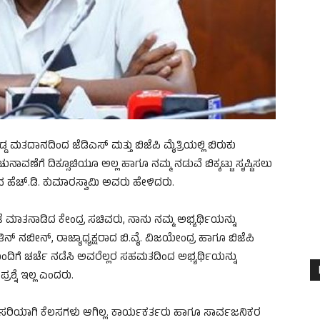
ಮತದಾನದಿಂದ ಜೆಡಿಎಸ್ ಮತ್ತು ಬಿಜೆಪಿ ಮೈತ್ರಿಯಲ್ಲಿ ಬಿರುಕು
ವಣೆಗೆ ದಿಕ್ಸೂಚಿಯೂ ಅಲ್ಲ ಹಾಗೂ ನಮ್ಮ ನಡುವೆ ಬಿಕ್ಕಟ್ಟು ಸೃಷ್ಟಿಸಲು
ಚಿವ ಹೆಚ್.ಡಿ. ಕುಮಾರಸ್ವಾಮಿ ಅವರು ಹೇಳಿದರು.
ತೆ ಮಾತನಾಡಿದ ಕೇಂದ್ರ ಸಚಿವರು, ನಾನು ನಮ್ಮ ಅಭ್ಯರ್ಥಿಯನ್ನು
ನಿತಿನ್ ನಬೀನ್, ರಾಜ್ಯಾಧ್ಯಕ್ಷರಾದ ಬಿ.ವೈ. ವಿಜಯೇಂದ್ರ ಹಾಗೂ ಬಿಜೆಪಿ
ೆ ಚರ್ಚೆ ನಡೆಸಿ ಅವರೆಲ್ಲರ ಸಹಮತದಿಂದ ಅಭ್ಯರ್ಥಿಯನ್ನು
ರಶ್ನೆ ಇಲ್ಲ ಎಂದರು.
ಲಿ ಸರಿಯಾಗಿ ಕೆಲಸಗಳು ಆಗಿಲ್ಲ. ಕಾರ್ಯಕರ್ತರು ಹಾಗೂ ಸಾರ್ವಜನಿಕರ