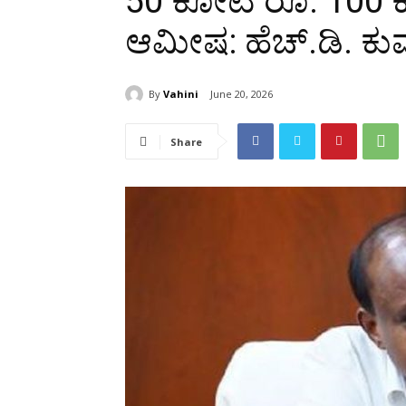
50 ಕೋಟಿ ರೂ. 100 ಕೋಟಿ
ಆಮೀಷ: ಹೆಚ್.ಡಿ. ಕು
By
Vahini
June 20, 2026
Share