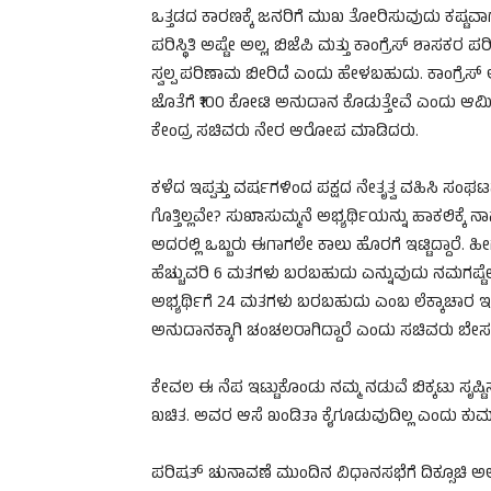
ಒತ್ತಡದ ಕಾರಣಕ್ಕೆ ಜನರಿಗೆ ಮುಖ ತೋರಿಸುವುದು ಕಷ್ಟವಾಗುತ
ಪರಿಸ್ಥಿತಿ ಅಷ್ಟೇ ಅಲ್ಲ, ಬಿಜೆಪಿ ಮತ್ತು ಕಾಂಗ್ರೆಸ್ ಶಾಸಕ
ಸ್ವಲ್ಪ ಪರಿಣಾಮ ಬೀರಿದೆ ಎಂದು ಹೇಳಬಹುದು. ಕಾಂಗ್ರೆಸ್ ಅಭ
ಜೊತೆಗೆ ₹100 ಕೋಟಿ ಅನುದಾನ ಕೊಡುತ್ತೇವೆ ಎಂದು ಆಮಿ
ಕೇಂದ್ರ ಸಚಿವರು ನೇರ ಆರೋಪ ಮಾಡಿದರು.
ಕಳೆದ ಇಪ್ಪತ್ತು ವರ್ಷಗಳಿಂದ ಪಕ್ಷದ ನೇತೃತ್ವ ವಹಿಸಿ ಸಂಘಟನ
ಗೊತ್ತಿಲ್ಲವೇ? ಸುಖಾಸುಮ್ಮನೆ ಅಭ್ಯರ್ಥಿಯನ್ನು ಹಾಕಲಿಕ್ಕೆ
ಅದರಲ್ಲಿ ಒಬ್ಬರು ಈಗಾಗಲೇ ಕಾಲು ಹೊರಗೆ ಇಟ್ಟಿದ್ದಾರೆ. ಹ
ಹೆಚ್ಚುವರಿ 6 ಮತಗಳು ಬರಬಹುದು ಎನ್ನುವುದು ನಮಗಷ್ಟೇ ಅಲ್
ಅಭ್ಯರ್ಥಿಗೆ 24 ಮತಗಳು ಬರಬಹುದು ಎಂಬ ಲೆಕ್ಕಾಚಾರ ಇಟ್ಟುಕ
ಅನುದಾನಕ್ಕಾಗಿ ಚಂಚಲರಾಗಿದ್ದಾರೆ ಎಂದು ಸಚಿವರು ಬೇಸರ 
ಕೇವಲ ಈ ನೆಪ ಇಟ್ಟುಕೊಂಡು ನಮ್ಮ ನಡುವೆ ಬಿಕ್ಕಟು ಸೃಷ್ಟಿ
ಖಚಿತ. ಅವರ ಆಸೆ ಖಂಡಿತಾ ಕೈಗೂಡುವುದಿಲ್ಲ ಎಂದು ಕುಮ
ಪರಿಷತ್ ಚುನಾವಣೆ ಮುಂದಿನ ವಿಧಾನಸಭೆಗೆ ದಿಕ್ಸೂಚಿ ಅಲ್