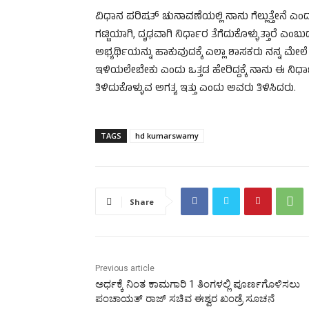
ವಿಧಾನ ಪರಿಷತ್ ಚುನಾವಣೆಯಲ್ಲಿ ನಾನು ಗೆಲ್ಲುತ್ತೇನೆ ಎಂದು
ಗಟ್ಟಿಯಾಗಿ, ದೃಢವಾಗಿ ನಿರ್ಧಾರ ತೆಗೆದುಕೊಳ್ಳುತ್ತಾರೆ ಎ
ಅಭ್ಯರ್ಥಿಯನ್ನು ಹಾಕುವುದಕ್ಕೆ ಎಲ್ಲಾ ಶಾಸಕರು ನನ್ನ ಮೇಲೆ ಒ
ಇಳಿಯಲೇಬೇಕು ಎಂದು ಒತ್ತಡ ಹೇರಿದ್ದಕ್ಕೆ ನಾನು ಈ ನಿರ್ಧ
ತಿಳಿದುಕೊಳ್ಳುವ ಅಗತ್ಯ ಇತ್ತು ಎಂದು ಅವರು ತಿಳಿಸಿದರು.
TAGS
hd kumarswamy
Share
Previous article
ಅರ್ಧಕ್ಕೆ ನಿಂತ ಕಾಮಗಾರಿ 1 ತಿಂಗಳಲ್ಲಿ ಪೂರ್ಣಗೊಳಿಸಲು
ಪಂಚಾಯತ್ ರಾಜ್ ಸಚಿವ ಈಶ್ವರ ಖಂಡ್ರೆ ಸೂಚನೆ