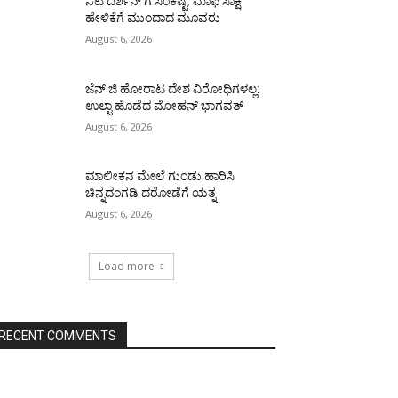
ನಟ ದರ್ಶನ್ ಗೆ ಸಂಕಷ್ಟ: ಮಾಫಿ ಸಾಕ್ಷಿ
ಹೇಳಿಕೆಗೆ ಮುಂದಾದ ಮೂವರು
August 6, 2026
ಜೆನ್ ಜಿ ಹೋರಾಟ ದೇಶ ವಿರೋಧಿಗಳಲ್ಲ:
ಉಲ್ಟಾ ಹೊಡೆದ ಮೋಹನ್ ಭಾಗವತ್
August 6, 2026
ಮಾಲೀಕನ ಮೇಲೆ ಗುಂಡು ಹಾರಿಸಿ
ಚಿನ್ನದಂಗಡಿ ದರೋಡೆಗೆ ಯತ್ನ
August 6, 2026
Load more
RECENT COMMENTS