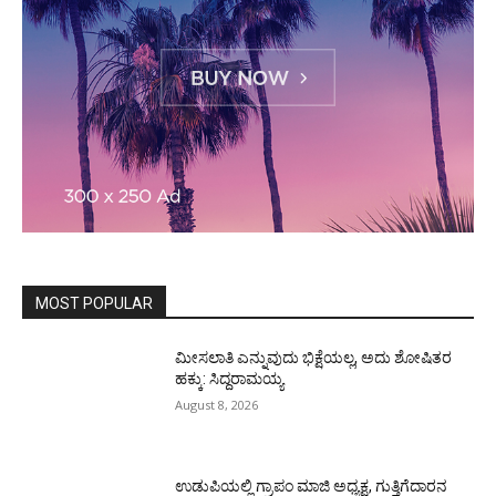
MOST POPULAR
ಮೀಸಲಾತಿ ಎನ್ನುವುದು ಭಿಕ್ಷೆಯಲ್ಲ, ಅದು ಶೋಷಿತರ
ಹಕ್ಕು: ಸಿದ್ದರಾಮಯ್ಯ
August 8, 2026
ಉಡುಪಿಯಲ್ಲಿ ಗ್ರಾಪಂ ಮಾಜಿ ಅಧ್ಯಕ್ಷ, ಗುತ್ತಿಗೆದಾರನ