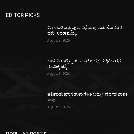
EDITOR PICKS
ಮೀಸಲಾತಿ ಎನ್ನುವುದು ಭಿಕ್ಷೆಯಲ್ಲ, ಅದು ಶೋಷಿತರ
ಹಕ್ಕು: ಸಿದ್ದರಾಮಯ್ಯ
August 8, 2026
ಉಡುಪಿಯಲ್ಲಿ ಗ್ರಾಪಂ ಮಾಜಿ ಅಧ್ಯಕ್ಷ, ಗುತ್ತಿಗೆದಾರನ
ಗುಂಡಿಕ್ಕಿ ಹತ್ಯೆ
August 8, 2026
ಆಟವಾಡುತ್ತಿದ್ದಾಗ ಶಾಲಾ ಗೇಟ್‌ ಬಿದ್ದು 4 ವರ್ಷದ ಬಾಲಕಿ
ಸಾವು
August 8, 2026
POPULAR POSTS