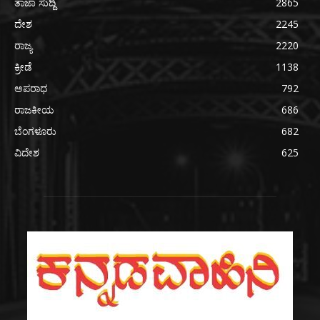
ತಾಜಾ ಸುದ್ದಿ
2865
ದೇಶ
2245
ರಾಜ್ಯ
2220
ಕ್ರೀಡೆ
1138
ಅಪರಾಧ
792
ರಾಜಕೀಯ
686
ಬೆಂಗಳೂರು
682
ವಿದೇಶ
625