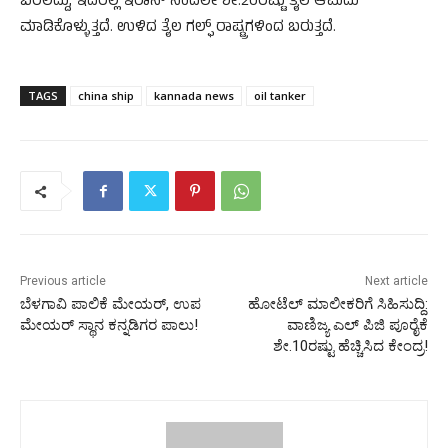
ಬರಲಿದ್ದು, ಇದರಲ್ಲಿ ಇರಾನ್ ನಿಂದಲೇ ಶೇ.20ರಷ್ಟು ತೈಲ ಆಮದು
ಮಾಡಿಕೊಳ್ಳುತ್ತದೆ. ಉಳಿದ ತೈಲ ಗಲ್ಫ್ ರಾಷ್ಟ್ರಗಳಿಂದ ಬರುತ್ತದೆ.
TAGS
china ship
kannada news
oil tanker
Previous article
Next article
ಬೆಳಗಾವಿ ಪಾಲಿಕೆ ಮೇಯರ್, ಉಪ
ಹೋಟೆಲ್ ಮಾಲೀಕರಿಗೆ ಸಿಹಿಸುದ್ದಿ:
ಮೇಯರ್ ಸ್ಥಾನ ಕನ್ನಡಿಗರ ಪಾಲು!
ವಾಣಿಜ್ಯ ಎಲ್ ಪಿಜಿ ಪೂರೈಕೆ
ಶೇ.10ರಷ್ಟು ಹೆಚ್ಚಿಸಿದ ಕೇಂದ್ರ!