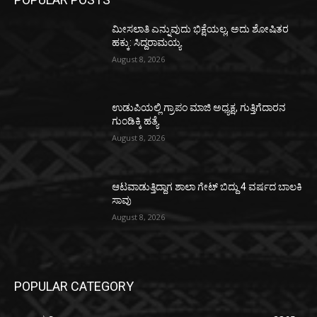
ಮೀಸಲಾತಿ ಎನ್ನುವುದು ಭಿಕ್ಷೆಯಲ್ಲ, ಅದು ಶೋಷಿತರ
ಹಕ್ಕು: ಸಿದ್ದರಾಮಯ್ಯ
August 8, 2026
ಉಡುಪಿಯಲ್ಲಿ ಗ್ರಾಪಂ ಮಾಜಿ ಅಧ್ಯಕ್ಷ, ಗುತ್ತಿಗೆದಾರನ
ಗುಂಡಿಕ್ಕಿ ಹತ್ಯೆ
August 8, 2026
ಆಟವಾಡುತ್ತಿದ್ದಾಗ ಶಾಲಾ ಗೇಟ್‌ ಬಿದ್ದು 4 ವರ್ಷದ ಬಾಲಕಿ
ಸಾವು
August 8, 2026
POPULAR CATEGORY