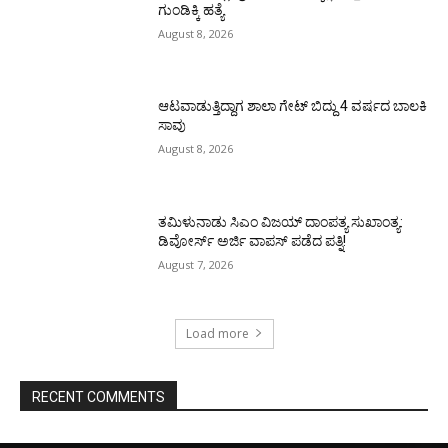
ಗುಂಡಿಕ್ಕಿ ಹತ್ಯೆ
August 8, 2026
ಆಟವಾಡುತ್ತಿದ್ದಾಗ ಶಾಲಾ ಗೇಟ್‌ ಬಿದ್ದು 4 ವರ್ಷದ ಬಾಲಕಿ
ಸಾವು
August 8, 2026
ತಮಿಳುನಾಡು ಸಿಎಂ ವಿಜಯ್‌ ದಾಂಪತ್ಯ ಸುಖಾಂತ್ಯ:
ಡಿವೋರ್ಸ್‌ ಅರ್ಜಿ ವಾಪಸ್‌ ಪಡೆದ ಪತ್ನಿ!
August 7, 2026
Load more
RECENT COMMENTS