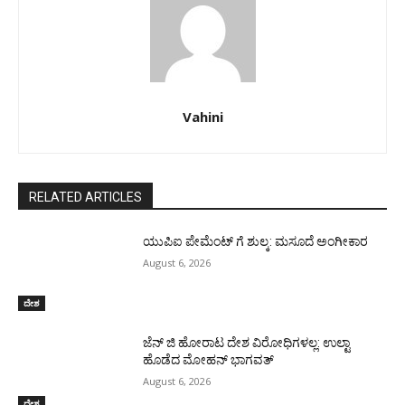
Vahini
RELATED ARTICLES
ಯುಪಿಐ ಪೇಮೆಂಟ್ ಗೆ ಶುಲ್ಕ: ಮಸೂದೆ ಅಂಗೀಕಾರ
August 6, 2026
ದೇಶ
ಜೆನ್ ಜಿ ಹೋರಾಟ ದೇಶ ವಿರೋಧಿಗಳಲ್ಲ: ಉಲ್ಟಾ
ಹೊಡೆದ ಮೋಹನ್ ಭಾಗವತ್
August 6, 2026
ದೇಶ